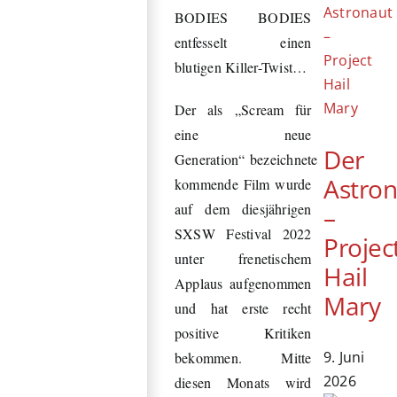
BODIES BODIES
entfesselt einen
blutigen Killer-Twist…
Der als „Scream für
eine neue
Der
Generation“ bezeichnete
Astro
kommende Film wurde
auf dem diesjährigen
–
SXSW Festival 2022
Projec
unter frenetischem
Hail
Applaus aufgenommen
Mary
und hat erste recht
positive Kritiken
9. Juni
bekommen. Mitte
2026
diesen Monats wird