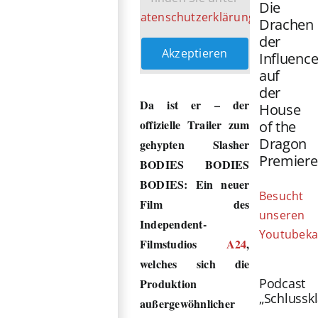
Die
Datenschutzerklärung
.
Drachen
der
Akzeptieren
Influence
auf
der
Da ist er – der
House
offizielle Trailer zum
of the
Dragon
gehypten Slasher
Premiere
BODIES BODIES
BODIES: Ein neuer
Besucht
Film des
unseren
Independent-
Youtubeka
Filmstudios
A24
,
welches sich die
Podcast
Produktion
„Schlussk
außergewöhnlicher