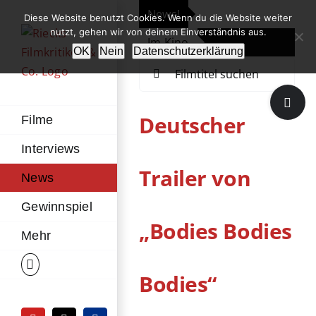
Zum
News!
„Th
Diese Website benutzt Cookies. Wenn du die Website weiter
Inhalt
nutzt, gehen wir von deinem Einverständnis aus.
Im Kino
Die
springen
OK
Nein
Datenschutzerklärung
Suche
nach:
Toggle
Sliding
Deutscher
Filme
Bar
Interviews
Area
Trailer von
News
Gewinnspiel
„Bodies Bodies
Mehr
Bodies“