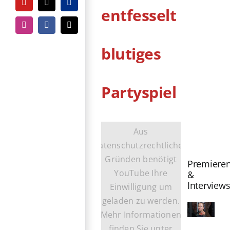
YouTube
Tiktok
PayPal
entfesselt
Instagram
Facebook
E-
Mail
blutiges
Partyspiel
Aus
datenschutzrechtlichen
Gründen benötigt
Premiere
YouTube Ihre
&
Interview
Einwilligung um
geladen zu werden.
Mehr Informationen
finden Sie unter