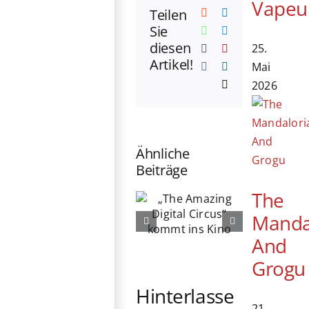
Vapeu
Teilen
Reddit
LinkedIn
Sie
WhatsApp
Telegram
diesen
25.
Tumblr
Pinterest
Artikel!
Mai
Vk
Xing
2026
E-
Mail
Ähnliche
Beiträge
„The
The
76. Berlinale
Amazing
Manda
eröffnet:
Digital
Michelle
Circus“
And
Yeoh erhält
kommt ins
Grogu
Ehrenbären
Kino
Hinterlasse
21.