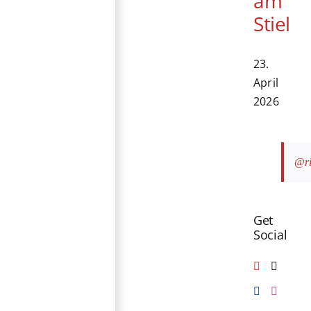
am
Stiel
23.
April
2026
@ri
Get
Social