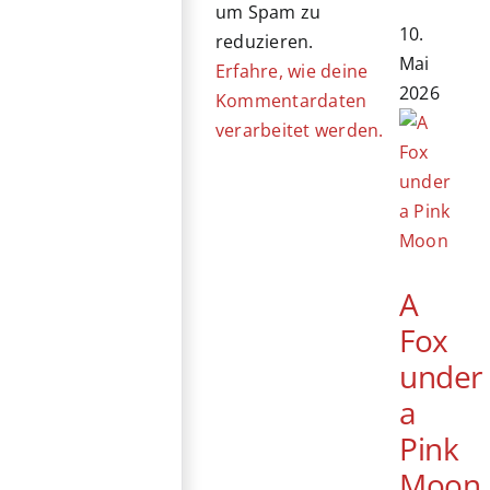
um Spam zu
10.
reduzieren.
Mai
Erfahre, wie deine
2026
Kommentardaten
verarbeitet werden.
A
Fox
under
a
Pink
Moon