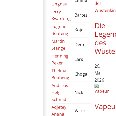
Emma
Lingnau
Jerry
Bartez
Kwarteng
Die
Eugene
Kojo
Legen
Boateng
des
Martin
Dennis
Stange
Wüste
Henning
Lars
Peker
26.
Thelma
Mai
Choga
Buabeng
2026
Andreas
Helgi
Nick
Schmid
Vapeu
Adjetey
Vater
Anang