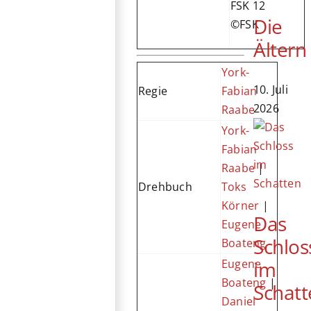
FSK 12
Die
©FSK
Ältern
York-
10. Juli
Regie
Fabian
2026
Raabe
York-
Fabian
Raabe
|
Drehbuch
Toks
Körner
|
Das
Eugene
Schlos
Boateng
im
Eugene
Boateng
|
Schatt
Daniel