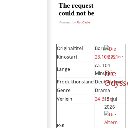
Powered by
RedCircle
Originaltitel
Borga
Kinostart
28.10.2021
ca. 104
Länge
Die
Minuten
Odyss
Produktionsland
Deutschland
Genre
Drama
Verleih
24 Bilder
15. Juli
2026
FSK