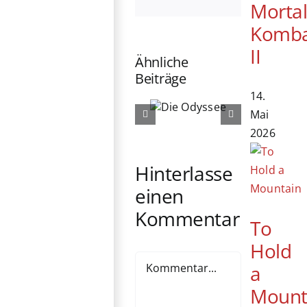
Morta
Mail
Komb
II
Ähnliche
Beiträge
14.
Mai
Die
Die
2026
Odyssee
Ältern
Hinterlasse
einen
Kommentar
To
Hold
Kommentar
a
Mount