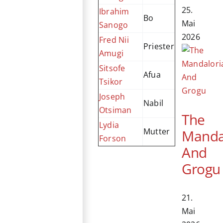
25.
Ibrahim
Bo
Mai
Sanogo
2026
Fred Nii
Priester
Amugi
Sitsofe
Afua
Tsikor
Joseph
Nabil
Otsiman
The
Lydia
Mutter
Manda
Forson
And
Grogu
21.
Mai