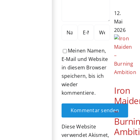
12.
Mai
2026
Meinen Namen,
E-Mail und Website
in diesem Browser
speichern, bis ich
wieder
Iron
kommentiere.
Maide
–
Burni
Diese Website
Ambit
verwendet Akismet,