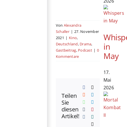
2026
Von
Alexandra
Schaller
|
27. November
Whisp
2021
|
Kino
,
in
Deutschland
,
Drama
,
Gastbeitrag
,
Podcast
|
0
May
Kommentare
17.
Mai
2026
Facebook
X
Teilen
Reddit
LinkedIn
Sie
WhatsApp
Telegram
diesen
Tumblr
Pinterest
Artikel!
Vk
Xing
E-