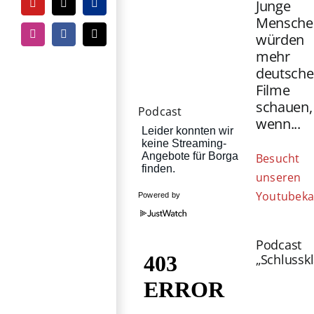
Junge
YouTube
Tiktok
PayPal
Mensche
würden
Instagram
Facebook
E-
Mail
mehr
deutsche
Filme
schauen,
Podcast
wenn...
Besucht
unseren
Youtubeka
Powered by
Podcast
„Schlussk