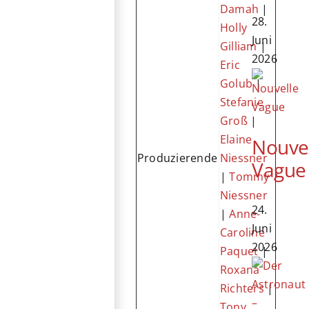
Damah
|
28.
Holly
Juni
Gilliam
|
2026
Eric
Golub
|
Stefanie
Groß
|
Elaine
Nouve
Produzierende
Niessner
Vague
|
Tommy
Niessner
24.
|
Anne-
Juni
Caroline
2026
Paquet
|
Roxana
Richters
|
Tony