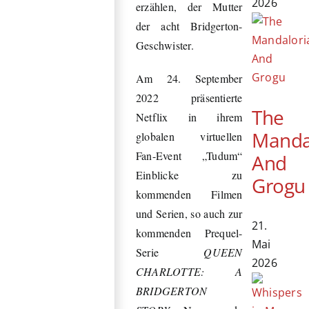
2026
erzählen, der Mutter
der acht Bridgerton-
Geschwister.
Am 24. September
2022 präsentierte
The
Netflix in ihrem
Manda
globalen virtuellen
Fan-Event „Tudum“
And
Einblicke zu
Grogu
kommenden Filmen
und Serien, so auch zur
21.
kommenden Prequel-
Mai
Serie
QUEEN
2026
CHARLOTTE: A
BRIDGERTON