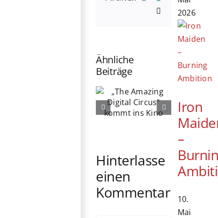
E-
2026
Mail
Ähnliche
Beiträge
„The
76. Berlinale
Amazing
Iron
eröffnet:
Digital
Michelle
Circus“
Maide
Yeoh erhält
kommt ins
–
Ehrenbären
Kino
Burni
Hinterlasse
Ambit
einen
Kommentar
10.
Mai