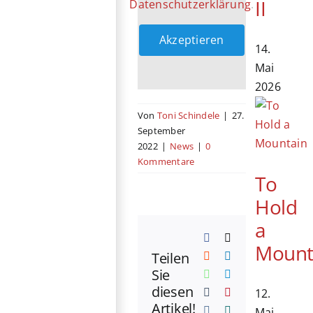
II
Datenschutzerklärung
.
Akzeptieren
14.
Mai
2026
Von
Toni Schindele
|
27.
September
2022
|
News
|
0
Kommentare
To
Hold
a
Facebook
X
Mount
Teilen
Reddit
LinkedIn
Sie
WhatsApp
Telegram
diesen
12.
Tumblr
Pinterest
Artikel!
Vk
Xing
Mai