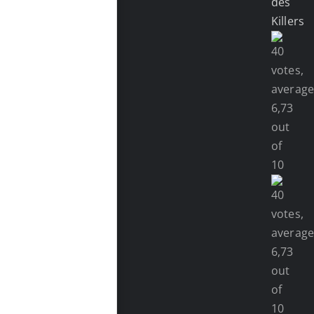
des
Killers