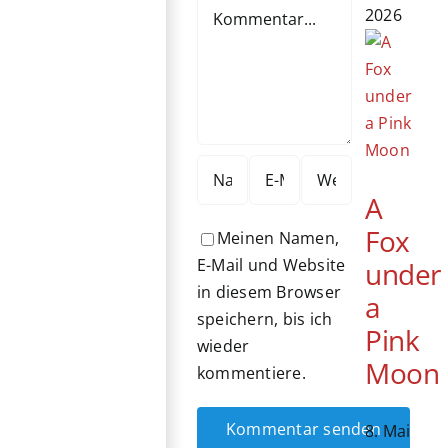
Kommentar
2026
A
Fox
Meinen Namen,
E-Mail und Website
under
in diesem Browser
a
speichern, bis ich
Pink
wieder
Moon
kommentiere.
8. Mai