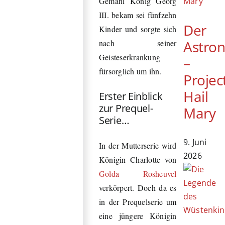
Gemahl König Georg
III. bekam sei fünfzehn
Der
Kinder und sorgte sich
Astro
nach seiner
Geisteserkrankung
–
fürsorglich um ihn.
Projec
Hail
Erster Einblick
zur Prequel-
Mary
Serie…
9. Juni
In der Mutterserie wird
2026
Königin Charlotte von
Golda Rosheuvel
verkörpert. Doch da es
in der Prequelserie um
eine jüngere Königin