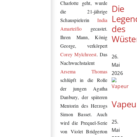
Charlotte geht, wurde
Die
die 21-jährige
Legen
Schauspielerin
India
des
Amarteifio
gecastet.
Wüste
Ihren Mann, König
George, verkörpert
Corey Mylchreest
. Das
26.
Nachwuchstalent
Mai
Arsema Thomas
2026
schlüpft in die Rolle
der jungen Agatha
Danbury, der späteren
Vapeu
Mentorin des Herzogs
Simon Basset. Auch
25.
wird die Prequel-Serie
Mai
von Violet Bridgerton