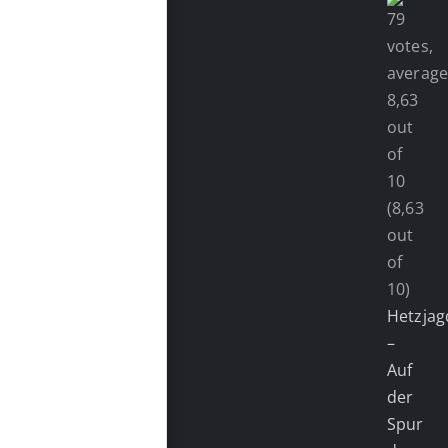
(8,63
out
of
10)
Hetzjag
–
Auf
der
Spur