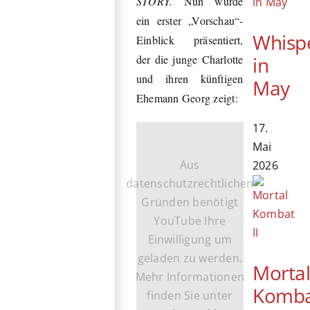
STORY.
Nun wurde
ein erster „Vorschau“-
Whisp
Einblick präsentiert,
in
der die junge Charlotte
und ihren künftigen
May
Ehemann Georg zeigt:
17.
Mai
Aus
2026
datenschutzrechtlichen
Gründen benötigt
YouTube Ihre
Einwilligung um
geladen zu werden.
Morta
Mehr Informationen
Komb
finden Sie unter