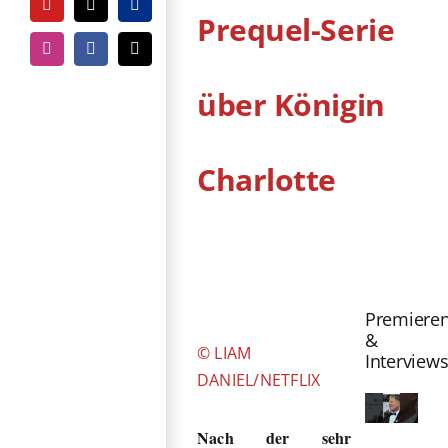
YouTube
Tiktok
PayPal
Prequel-Serie
Instagram
Facebook
E-
Mail
über Königin
Charlotte
Zeige
grösseres
Bild
Premiere
&
© LIAM
Interview
DANIEL/NETFLIX
Nach der sehr