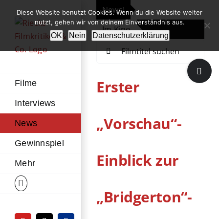
Zum
News!
„Th
Diese Website benutzt Cookies. Wenn du die Website weiter
Inhalt
nutzt, gehen wir von deinem Einverständnis aus.
Im Kino
Die
springen
OK
Nein
Datenschutzerklärung
Suche
nach:
Toggle
Sliding
Erster
Filme
Bar
Interviews
Area
„Vorschau“-
News
Gewinnspiel
Einblick zur
Mehr
„Bridgerton“-