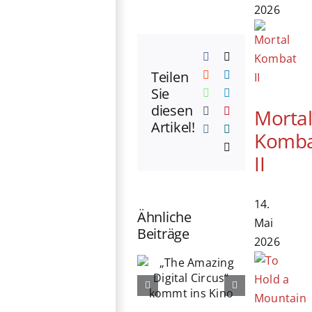
2026
Facebook
X
Teilen
Reddit
LinkedIn
Sie
WhatsApp
Telegram
diesen
Morta
Tumblr
Pinterest
Artikel!
Vk
Xing
Komb
E-
II
Mail
14.
Ähnliche
Mai
Beiträge
2026
„The
76. Berlinale
Amazing
eröffnet:
Digital
Michelle
Circus“