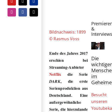
YouTube
Tiktok
PayPal
Zeige
grösseres
Instagram
Facebook
E-
Mail
Bild
Premiere
&
Bildnachweis: 1899
Interview
© Rasmus Voss
Ende des Jahres 2017
Die
erschien bei
wichtige
Streaming-Anbieter
Mensche
Netflix
die Serie
im
, die erste
DARK
Geheime
Serienproduktion aus
Besucht
Deutschland. Eine
unseren
außergewöhnliche
Youtubeka
Serie, die hierzulande