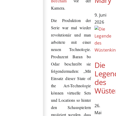
Beecham
vor der
Kamera.
9. Juni
Die Produktion der
2026
Serie war mal wieder
revolutionär und man
arbeitete mit einer
neuen Technologie.
Produzent Baran bo
Die
Odar beschreibt sie
folgendermaßen: „Mit
Legen
Einsatz dieser State of
des
the Art-Technologie
Wüste
können virtuelle Sets
und Locations so hinter
26.
den Schauspielern
Mai
projiziert werden, dass