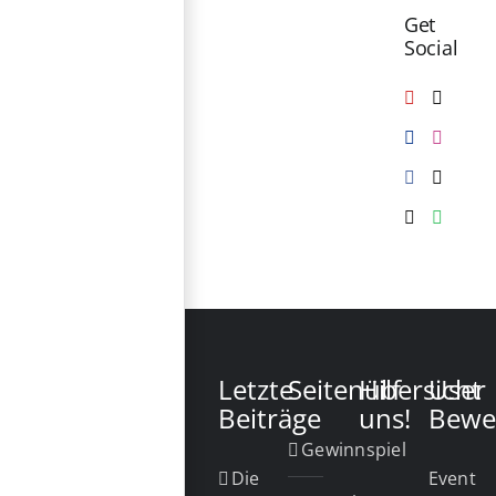
Get
Social
Letzte
Seitenübersicht
Hilf
User
Beiträge
uns!
Bewe
Gewinnspiel
Die
Event