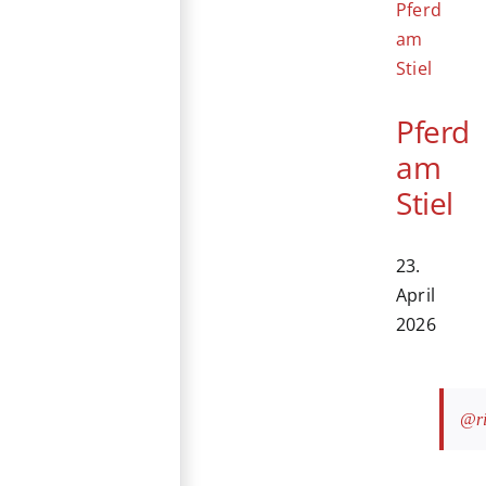
Pferd
am
Stiel
23.
April
2026
@ri