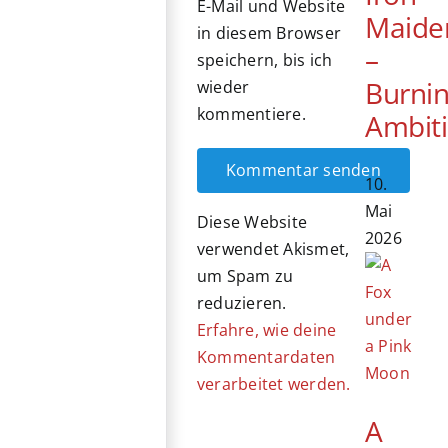
E-Mail und Website
Maide
in diesem Browser
–
speichern, bis ich
Burni
wieder
kommentiere.
Ambit
10.
Mai
Diese Website
2026
verwendet Akismet,
um Spam zu
reduzieren.
Erfahre, wie deine
Kommentardaten
verarbeitet werden.
A