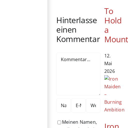
Yeoh erhält
kommt ins
Ehrenbären
To
Kino
Hinterlasse
Hold
einen
a
Kommentar
Mount
12.
Kommentar
Mai
2026
Meinen Namen,
Iron