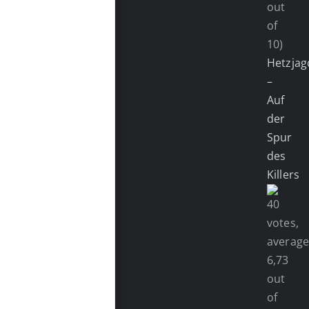
out
of
10)
Hetzjag
–
Auf
der
Spur
des
Killers