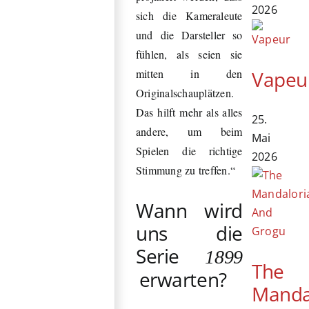
2026
sich die Kameraleute
und die Darsteller so
fühlen, als seien sie
Vapeu
mitten in den
Originalschauplätzen.
Das hilft mehr als alles
25.
andere, um beim
Mai
Spielen die richtige
2026
Stimmung zu treffen.“
Wann wird
uns die
Serie
1899
The
erwarten?
Manda