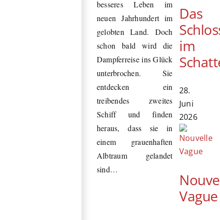
besseres Leben im
Das
neuen Jahrhundert im
Schlos
gelobten Land. Doch
im
schon bald wird die
Schatt
Dampferreise ins Glück
unterbrochen. Sie
entdecken ein
28.
treibendes zweites
Juni
Schiff und finden
2026
heraus, dass sie in
einem grauenhaften
Albtraum gelandet
sind…
Nouve
Vague