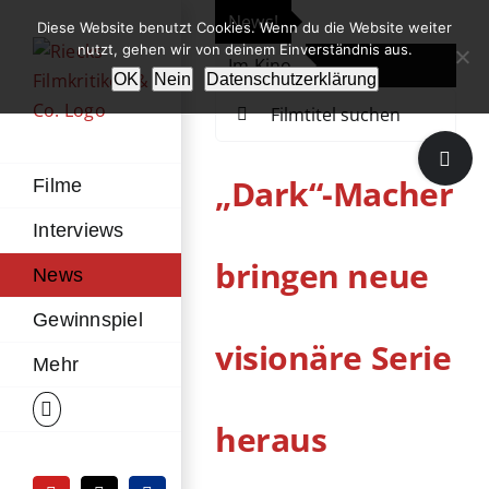
Zum
News!
„Th
Diese Website benutzt Cookies. Wenn du die Website weiter
Inhalt
nutzt, gehen wir von deinem Einverständnis aus.
Im Kino
Die
springen
OK
Nein
Datenschutzerklärung
Suche
nach:
Toggle
Sliding
„Dark“-Macher
Filme
Bar
Interviews
Area
bringen neue
News
Gewinnspiel
visionäre Serie
Mehr
heraus