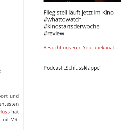
Flieg steil läuft jetzt im Kino
#whattowatch
#kinostartsderwoche
#review
Besucht unseren Youtubekanal
Podcast „Schlussklappe“
t
port und
entesten
yfuss
hat
 mit MR.