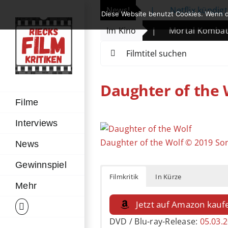
Zum
internationales Portfolio
News!
|
Netflix kündigt neue Se
Diese Website benutzt Cookies. Wenn d
Inhalt
gu
|
Whispers in May
Im Kino
|
Mortal Kombat II
springen
Suche
nach:
Daughter of the 
Filme
Interviews
Zeige
grösseres
Daughter of the Wolf © 2019 S
News
Bild
Gewinnspiel
Filmkritik
In Kürze
Mehr
Jetzt auf Amazon kauf
DVD / Blu-ray-Release:
05.03.