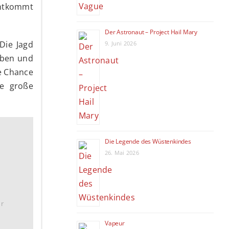
 entkommt
Der Astronaut – Project Hail Mary
Die Jagd
9. Juni 2026
leben und
ne Chance
re große
Die Legende des Wüstenkindes
26. Mai 2026
hr
Vapeur