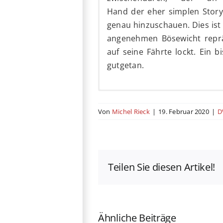
Hand der eher simplen Story
genau hinzuschauen. Dies ist
angenehmen Bösewicht repräs
auf seine Fährte lockt. Ei
gutgetan.
Ein rasanter Actionfilm, der
Von
Michel Rieck
|
19. Februar 2020
|
D
für ein kleines Nickerche
Wesentlichen die Handlung v
Albernheiten, die eher überfl
von sportlich hochwertigen St
Teilen Sie diesen Artikel!
auch ohne Umschweife in den 
es zu kaum einen Zeitpunk
Lückenfüller empfehlen kann.
Ähnliche Beiträge