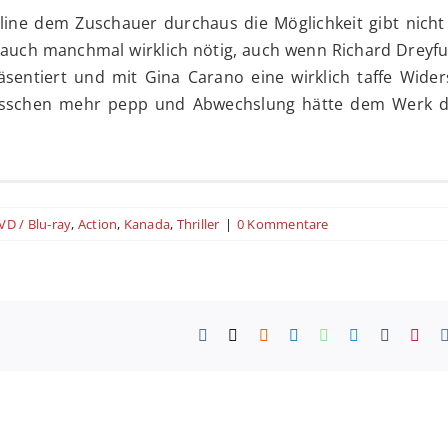
line dem Zuschauer durchaus die Möglichkeit gibt nicht
 auch manchmal wirklich nötig, auch wenn Richard Dreyfu
entiert und mit Gina Carano eine wirklich taffe Wider
n bisschen mehr pepp und Abwechslung hätte dem Werk 
 widersprüchlicherweise doch immer wieder Zeit und Rau
VD / Blu-ray
,
Action
,
Kanada
,
Thriller
|
0 Kommentare
n. Während Gina Carano extreme Präsenz zeigt und 
öllig alleine tragen muss, bietet die Geschichte doc
üssig sind. Gleichzeitig gibt es einen guten Actiongehalt
unts. Die sehr simple Story ist recht direkt und der Fi
Facebook
X
Reddit
LinkedIn
WhatsApp
Telegram
Tumblr
Pint
Plot direkt ein. Das Potential ist durchaus erkennbar, 
t wirklich ausgeschöpft, weshalb ich dieses Werk 