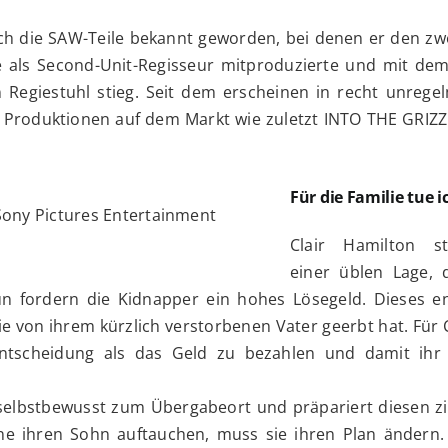
rch die SAW-Teile bekannt geworden, bei denen er den zw
ie als Second-Unit-Regisseur mitproduzierte und mit dem
n Regiestuhl stieg. Seit dem erscheinen in recht unrege
Produktionen auf dem Markt wie zuletzt INTO THE GRIZ
Für die Familie tue i
Sony Pictures Entertainment
Clair Hamilton st
einer üblen Lage, 
 fordern die Kidnapper ein hohes Lösegeld. Dieses en
von ihrem kürzlich verstorbenen Vater geerbt hat. Für C
Entscheidung als das Geld zu bezahlen und damit ihr
e selbstbewusst zum Übergabeort und präpariert diesen zi
ne ihren Sohn auftauchen, muss sie ihren Plan ändern. 