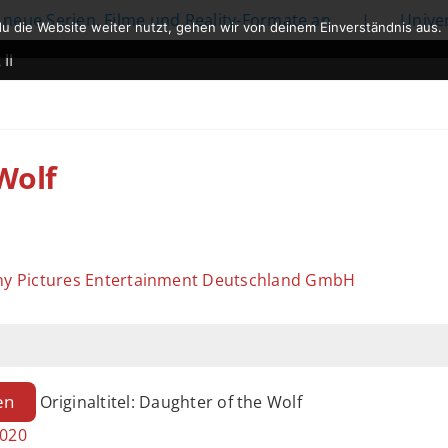
rien, Filme und Reality-Formate an
|
Universal entw
u die Website weiter nutzt, gehen wir von deinem Einverständnis aus.
Wolf
ony Pictures Entertainment Deutschland GmbH
en
Originaltitel: Daughter of the Wolf
2020