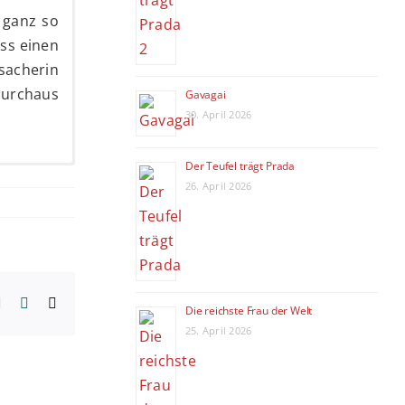
 ganz so
ss einen
sacherin
durchaus
Gavagai
30. April 2026
Der Teufel trägt Prada
26. April 2026
m bietet
damit im
h einige
, geprägt
lm steigt
erest
Vk
Xing
E-
Die reichste Frau der Welt
doch wird
Mail
25. April 2026
eher als