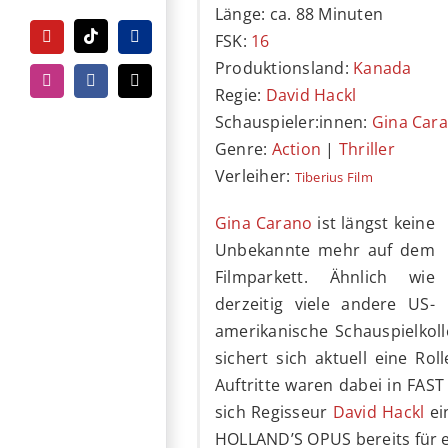
Länge: ca. 88 Minuten
FSK:
16
YouTube
Tiktok
PayPal
Produktionsland:
Kanada
Instagram
Facebook
E-
Regie:
David Hackl
Mail
Schauspieler:innen:
Gina Car
Genre:
Action
|
Thriller
Verleiher:
Tiberius Film
Gina Carano
ist längst keine
Unbekannte mehr auf dem
Filmparkett. Ähnlich wie
derzeitig viele andere US-
amerikanische Schauspielko
sichert sich aktuell eine R
Auftritte waren dabei in FA
sich Regisseur
David Hackl
ei
HOLLAND’S OPUS bereits für e