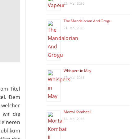
25. Mai 2026
The Mandalorian And Grogu
21. Mai 2026
Whispers in May
17. Mai 2026
om Titel
kel. Dem
 welcher
Mortal Kombat II
 wir die
14. Mai 2026
kleineren
Publikum
effen der