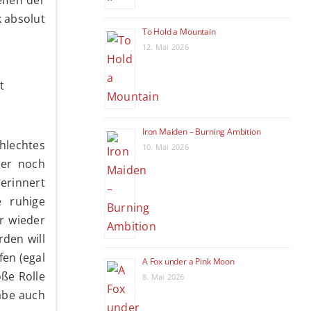
k absolut
To Hold a Mountain
12. Mai 2026
t
Iron Maiden – Burning Ambition
hlechtes
10. Mai 2026
ter noch
erinnert
 ruhige
er wieder
den will
fen (egal
A Fox under a Pink Moon
oße Rolle
8. Mai 2026
habe auch