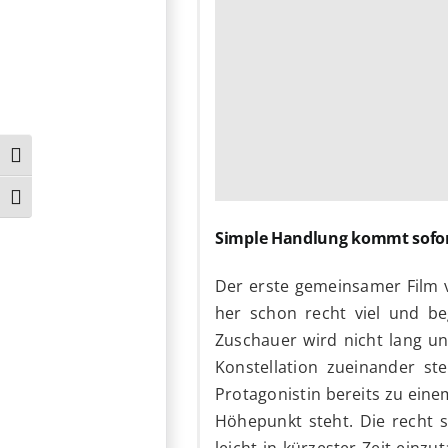
Umschalten auf hohe Kontraste
Schrift vergrößern
Simple Handlung kommt sofo
Der erste gemeinsamer Film v
her schon recht viel und be
Zuschauer wird nicht lang un
Konstellation zueinander st
Protagonistin bereits zu eine
Höhepunkt steht. Die recht
leicht in kürzester Zeit ein