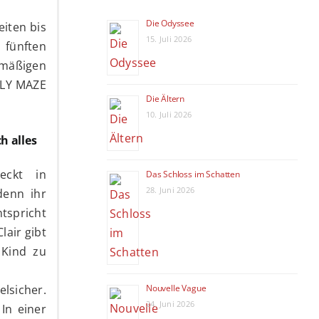
Die Odyssee
eiten bis
15. Juli 2026
 fünften
lmäßigen
ZLY MAZE
Die Ältern
10. Juli 2026
ch alles
eckt in
Das Schloss im Schatten
28. Juni 2026
denn ihr
tspricht
lair gibt
 Kind zu
Nouvelle Vague
elsicher.
24. Juni 2026
In einer