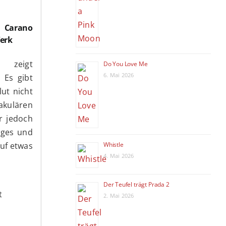
 Carano
Werk
 zeigt
Do You Love Me
6. Mai 2026
 Es gibt
ut nicht
akulären
r jedoch
iges und
auf etwas
Whistle
4. Mai 2026
Der Teufel trägt Prada 2
t
2. Mai 2026