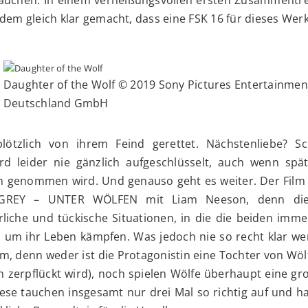
em gleich klar gemacht, dass eine FSK 16 für dieses Wer
Daughter of the Wolf © 2019 Sony Pictures Entertainmen
Deutschland GmbH
plötzlich von ihrem Feind gerettet. Nächstenliebe? Sc
d leider nie gänzlich aufgeschlüsselt, auch wenn spä
on genommen wird. Und genauso geht es weiter. Der Film 
GREY – UNTER WÖLFEN mit Liam Neeson, denn die
rliche und tückische Situationen, in die die beiden imm
 um ihr Leben kämpfen. Was jedoch nie so recht klar wer
ilm, denn weder ist die Protagonistin eine Tochter von Wöl
 zerpflückt wird), noch spielen Wölfe überhaupt eine gr
iese tauchen insgesamt nur drei Mal so richtig auf und 