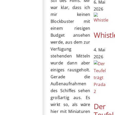
Stil des Films. Mir
6. Mai
war klar, dass ich
2026
mir keinen
Blockbuster mit
einem riesigen
Whistl
Budget ansehen
werde, aus dem zur
Verfügung
4. Mai
stehenden Mitteln
2026
wurde dann aber
einiges rausgeholt.
Gerade die
Außenaufnahmen
des Schiffes sehen
großartig aus. Es
Der
wirkt so, als wäre
hier mit Miniaturen
Teufel