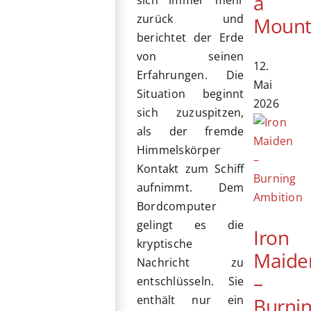
a
sich immer mehr
zurück und
Mount
berichtet der Erde
von seinen
12.
Erfahrungen. Die
Mai
Situation beginnt
2026
sich zuzuspitzen,
als der fremde
Himmelskörper
Kontakt zum Schiff
aufnimmt. Dem
Bordcomputer
gelingt es die
Iron
kryptische
Maide
Nachricht zu
–
entschlüsseln. Sie
enthält nur ein
Burni