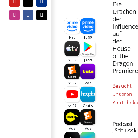
Die
YouTube
Tiktok
PayPal
Drachen
Instagram
Facebook
E-
der
Mail
Influence
auf
der
House
of the
Dragon
Premiere
Besucht
unseren
Youtubeka
Podcast
„Schlussk