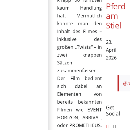
knapp 90 Minuten
Pferd
kaum Handlung
am
hat. Vermutlich
Stiel
könnte man den
Inhalt des Filmes –
inklusive des
23.
großen „Twists“ – in
April
zwei knappen
2026
Sätzen
zusammenfassen.
Der Film bedient
@ri
sich dabei an
Elementen von
bereits bekannten
Get
Filmen wie EVENT
Social
HORIZON, ARRIVAL,
oder PROMETHEUS.