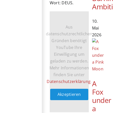
Wort: DEUS.
Ambit
10.
Aus
Mai
datenschutzrechtlichen
2026
Gründen benötigt
YouTube Ihre
Einwilligung um
geladen zu werden.
Mehr Informationen
finden Sie unter
Datenschutzerklärung
.
A
Fox
Akzeptieren
under
a