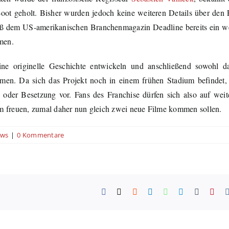
ot geholt. Bisher wurden jedoch keine weiteren Details über den 
ß dem US-amerikanischen Branchenmagazin Deadline bereits ein w
men.
eine originelle Geschichte entwickeln und anschließend sowohl 
hmen. Da sich das Projekt noch in einem frühen Stadium befindet, 
oder Besetzung vor. Fans des Franchise dürfen sich also auf weite
reuen, zumal daher nun gleich zwei neue Filme kommen sollen.
ws
|
0 Kommentare
Facebook
X
Reddit
LinkedIn
WhatsApp
Telegram
Tumblr
Pint