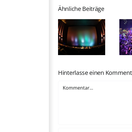
Ähnliche Beiträge
„The Amazing
76. Berlinale
Digital
eröffnet:
Circus“
Michelle
kommt ins
Yeoh erhält
Kino
Ehrenbären
Hinterlasse einen Komment
Kommentar