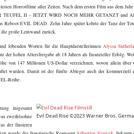
testen Horrorfilme aller Zeiten. Nach dem ersten Film aus dem Jahr
Z DER TEUFEL II – JETZT WIRD NOCH MEHR GETANZT und
s Reboot EVIL DEAD. Zehn Jahre später kehrte der Tanz der To
die große Leinwand zurück.
und lobenden Worten für die Hauptdarstellerinnen
Alyssa Sutherl
otz der hohen Altersfreigabe ab 18 Jahren als finanzieller Erfolg. We
von 147 Millionen US-Dollar verzeichnen, wovon allein über 
ftet wurden. Damit ist der fünfte Ableger auch der kommerziell er
EL-Reihe.
tzung insgesamt
Evil Dead Rise ©2023 Warner Bros. Germ
was zweifelsohne
us der finsteren
cken wurde der französische Regisseur
Sébastien Vanicek
, bekannt