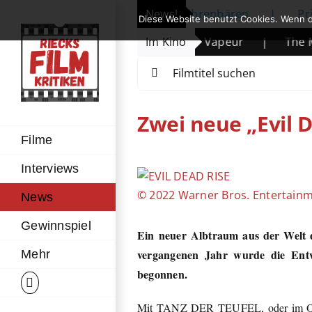
Zum
ffnet: Michelle Yeoh erhält Ehrenbären
News!
|
Prime Video
Diese Website benutzt Cookies. Wenn d
Inhalt
nde des Wüstenkindes
|
Im Kino
Vapeur
|
The Mandalor
springen
Suche
nach:
Zwei neue „Evil 
Filme
Interviews
Zeige
grösseres
© 2022 Warner Bros. Entertainme
News
Bild
Gewinnspiel
Ein neuer Albtraum aus der Wel
vergangenen Jahr wurde die Ent
Mehr
begonnen.
Mit TANZ DER TEUFEL, oder im Ori