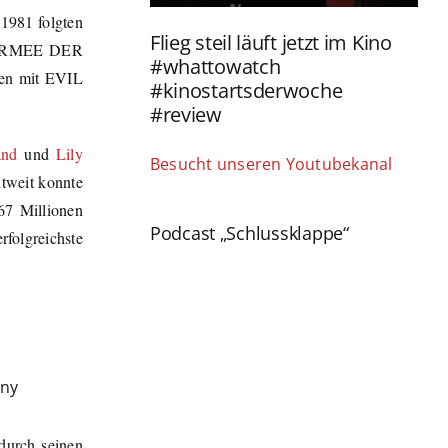
 1981 folgten
Flieg steil läuft jetzt im Kino
 ARMEE DER
#whattowatch
ten mit EVIL
#kinostartsderwoche
#review
and
und
Lily
Besucht unseren Youtubekanal
ltweit konnte
67 Millionen
Podcast „Schlussklappe“
folgreichste
any
 durch seinen