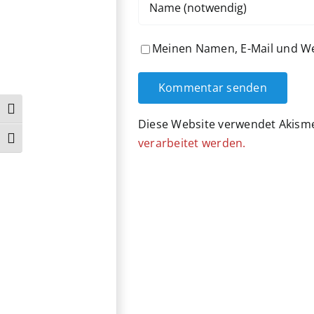
Meinen Namen, E-Mail und Web
Umschalten auf hohe Kontraste
Diese Website verwendet Akism
Schrift vergrößern
verarbeitet werden.