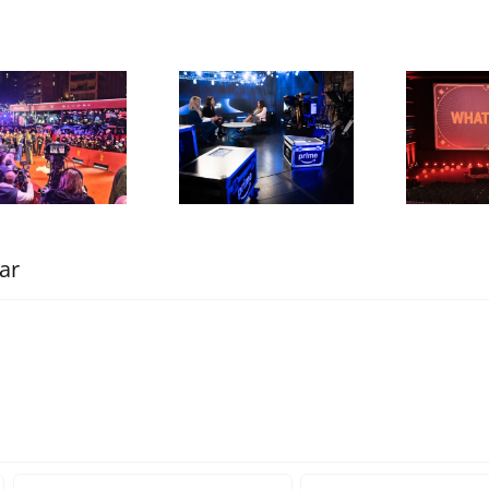
Netflix
„
Prime Video
kündigt neue
präsentiert
Serien, Filme
internationales
und Reality-
Portfolio
Formate an
ar