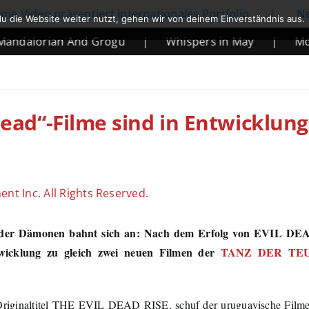
 präsentiert internationales Portfolio
|
Netflix kün
u die Website weiter nutzt, gehen wir von deinem Einverständnis aus.
ian And Grogu
|
Whispers in May
|
Mortal Kom
Dead“-Filme sind in Entwicklung
nt Inc. All Rights Reserved.
t der Dämonen bahnt sich an: Nach dem Erfolg von EVIL D
wicklung zu gleich zwei neuen Filmen der
TANZ DER TE
ginaltitel THE EVIL DEAD RISE, schuf der uruguayische Film