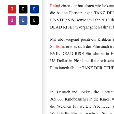
Raimi
einen der brutalsten wie bekann
YouTube
Tiktok
PayPal
die beiden Fortsetzungen TAN
FINSTERNIS, sowie im Jahr 2013 da
Instagram
Facebook
E-
Mail
DEAD RISE im vergangenen Jahr auf 
Mit überwiegend positiven Kritiken 
Sullivan
, erwies sich der Film auch tr
EVIL DEAD RISE Einnahmen in Höhe 
US-Dollar in Nordamerika erwirtscha
Film innerhalb der TANZ DER TEUF
In Deutschland lockte die Fortse
365.663 Kinobesucher in die Kinos, 
die Weichen für weitere Abenteuer a
Welt stellte. Für den nächsten Schre