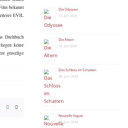
Film bekannt
Die Odyssee
eiteres EVIL
15. Juli 2026
das Drehbuch
Die Ältern
liegen keine
10. Juli 2026
re gruselige
Das Schloss im Schatten
28. Juni 2026
erest
Vk
Xing
E-
Mail
Nouvelle Vague
24. Juni 2026