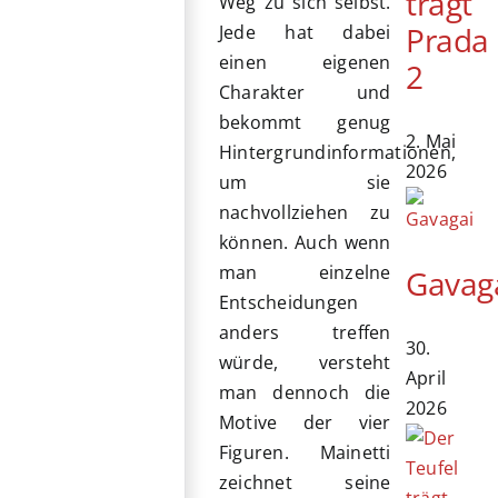
trägt
Weg zu sich selbst.
Prada
Jede hat dabei
einen eigenen
2
Charakter und
bekommt genug
2. Mai
Hintergrundinformationen,
2026
um sie
nachvollziehen zu
können. Auch wenn
man einzelne
Gavag
Entscheidungen
anders treffen
30.
würde, versteht
April
man dennoch die
2026
Motive der vier
Figuren. Mainetti
zeichnet seine