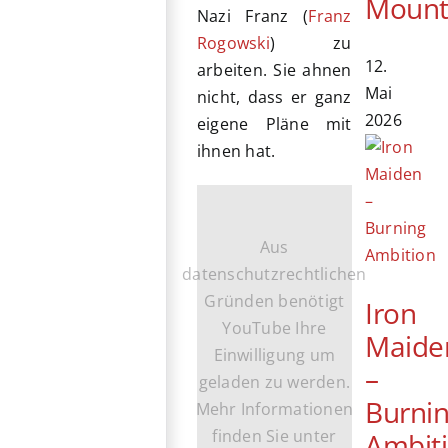
Mount
Nazi Franz (
Franz
Rogowski
) zu
12.
arbeiten. Sie ahnen
Mai
nicht, dass er ganz
2026
eigene Pläne mit
ihnen hat.
Aus
datenschutzrechtlichen
Gründen benötigt
Iron
YouTube Ihre
Maide
Einwilligung um
–
geladen zu werden.
Burni
Mehr Informationen
finden Sie unter
Ambit