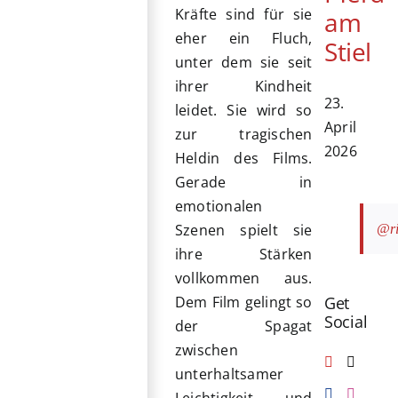
Kräfte sind für sie
am
eher ein Fluch,
Stiel
unter dem sie seit
ihrer Kindheit
23.
leidet. Sie wird so
April
zur tragischen
2026
Heldin des Films.
Gerade in
emotionalen
Szenen spielt sie
@ri
ihre Stärken
vollkommen aus.
Get
Dem Film gelingt so
Social
der Spagat
zwischen
unterhaltsamer