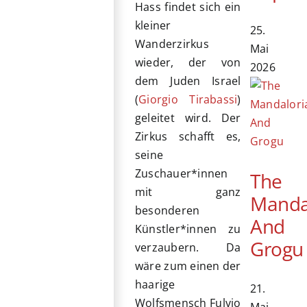
Hass findet sich ein
kleiner
25.
Wanderzirkus
Mai
wieder, der von
2026
dem Juden Israel
(
Giorgio Tirabassi
)
geleitet wird. Der
Zirkus schafft es,
seine
Zuschauer*innen
The
mit ganz
Manda
besonderen
And
Künstler*innen zu
Grogu
verzaubern. Da
wäre zum einen der
haarige
21.
Wolfsmensch Fulvio
Mai