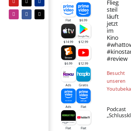
Flieg
YouTube
Tiktok
PayPal
steil
läuft
Instagram
Facebook
E-
Mail
jetzt
im
Kino
#whatto
#kinosta
#review
Besucht
unseren
Youtubeka
Podcast
„Schlussk