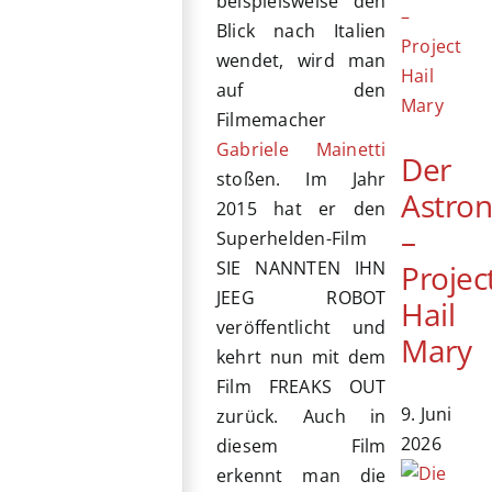
beispielsweise den
Blick nach Italien
wendet, wird man
auf den
Filmemacher
Gabriele Mainetti
Der
stoßen. Im Jahr
Astro
2015 hat er den
–
Superhelden-Film
SIE NANNTEN IHN
Projec
JEEG ROBOT
Hail
veröffentlicht und
Mary
kehrt nun mit dem
Film FREAKS OUT
9. Juni
zurück. Auch in
2026
diesem Film
erkennt man die