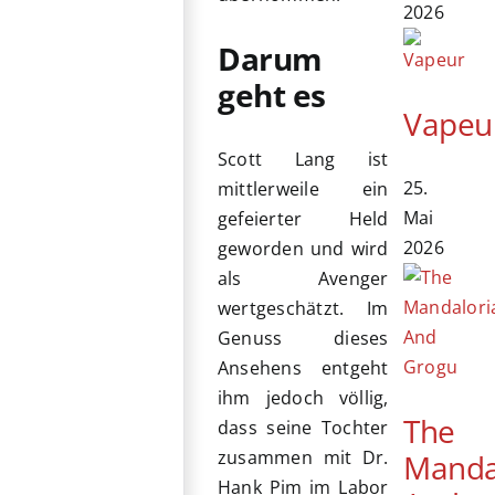
2026
Darum
geht es
Vapeu
Scott Lang ist
25.
mittlerweile ein
Mai
gefeierter Held
2026
geworden und wird
als Avenger
wertgeschätzt. Im
Genuss dieses
Ansehens entgeht
ihm jedoch völlig,
The
dass seine Tochter
zusammen mit Dr.
Manda
Hank Pim im Labor