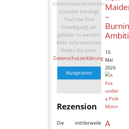
datenschutzrechtlichen
Maide
Gründen benötigt
–
YouTube Ihre
Burni
Einwilligung um
Ambit
geladen zu werden.
Mehr Informationen
finden Sie unter
10.
Datenschutzerklärung
.
Mai
2026
Akzeptieren
Rezension
A
Die mittlerweile