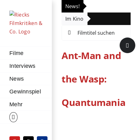
Zum
News!
„Th
Inhalt
Im Kino
Die
springen
Suche
nach:
Toggle
Sliding
Ant-Man and
Filme
Bar
Interviews
Area
the Wasp:
News
Gewinnspiel
Quantumania
Mehr
Zeige
grösseres