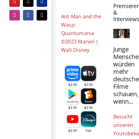
Bild
YouTube
Tiktok
PayPal
Premiere
&
Ant-Man and the
Instagram
Facebook
E-
Interview
Mail
Wasp:
Quantumania
©2023 Marvel |
Junge
Walt Disney
Mensche
würden
mehr
deutsche
Filme
schauen,
wenn...
Besucht
unseren
Youtubeka