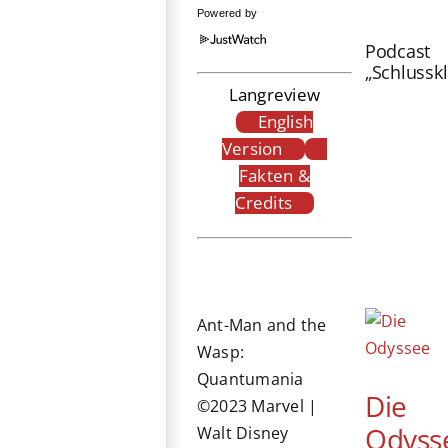
Powered by
Podcast
„Schlussk
Langreview
English
Version
Fakten &
Credits
Ant-Man and the
Wasp:
Quantumania
Die
©2023 Marvel |
Odyss
Walt Disney