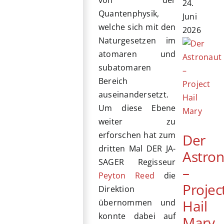
24.
Quantenphysik,
Juni
welche sich mit den
2026
Naturgesetzen im
atomaren und
subatomaren
Bereich
auseinandersetzt.
Um diese Ebene
weiter zu
erforschen hat zum
Der
dritten Mal DER JA-
Astro
SAGER Regisseur
–
Peyton Reed
die
Projec
Direktion
Hail
übernommen und
konnte dabei auf
Mary