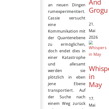
And
an neuen Dingen
Grogu
rumexperimentiert.
Cassie versucht
21.
eine
Mai
Kommunikation mit
2026
der Quantenebene
zu ermöglichen,
doch endet dies in
einer Katastrophe
und allesamt
Whisp
werden sie
in
plötzlich in eben
May
jene Ebene
transportiert. Auf
der Suche nach
17.
einem Weg zurück
Mai