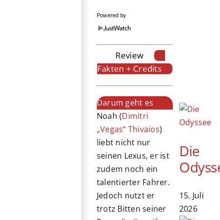
Powered by
Review
Fakten + Credits
Darum geht es
Noah (
Dimitri
„Vegas“ Thivaios
)
liebt nicht nur
Die
seinen Lexus, er ist
Odyss
zudem noch ein
talentierter Fahrer.
15. Juli
Jedoch nutzt er
2026
trotz Bitten seiner