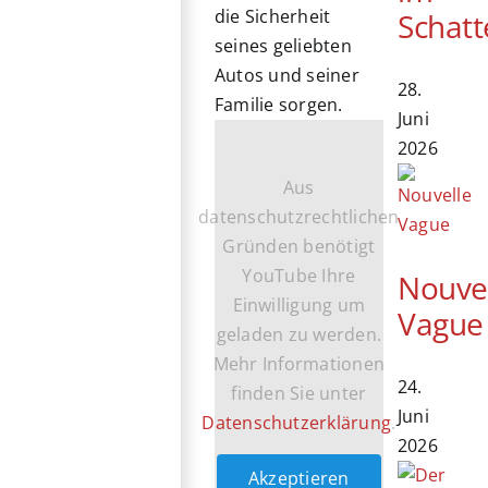
die Sicherheit
Schatt
seines geliebten
Autos und seiner
28.
Familie sorgen.
Juni
2026
Aus
datenschutzrechtlichen
Gründen benötigt
YouTube Ihre
Nouve
Einwilligung um
Vague
geladen zu werden.
Mehr Informationen
24.
finden Sie unter
Juni
Datenschutzerklärung
.
2026
Akzeptieren