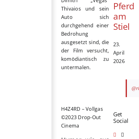
Dimitri „Vegas“
Pferd
Thivaios und sein
am
Auto sich
Stiel
durchgehend einer
Bedrohung
ausgesetzt sind, die
23.
der Film versucht,
April
komödiantisch zu
2026
untermalen.
@ri
H4Z4RD – Vollgas
Get
©2023 Drop-Out
Social
Cinema