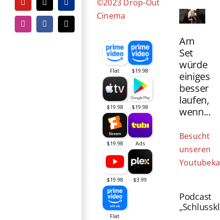
©2023 Drop-Out
YouTube
Tiktok
PayPal
Cinema
Instagram
Facebook
E-
Mail
Am
Set
würde
einiges
besser
laufen,
wenn...
Besucht
unseren
Youtubeka
Podcast
„Schlussk