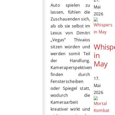
Auto spielen zu
Mai
lassen, fühlen die
2026
Zuschauenden sich,
als ob sie selbst im
Lexus von Dimitri
„Vegas“ Thivaios
Whisp
sitzen würden und
in
werden somit Teil
der Handlung.
May
Kameraperspektiven
finden durch
17.
Fensterscheiben
Mai
oder Spiegel statt,
2026
wodurch die
Kameraarbeit
kreativer wirkt und