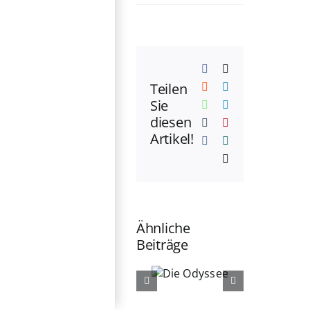
Facebook
X
Teilen
Reddit
LinkedIn
Sie
WhatsApp
Telegram
diesen
Tumblr
Pinterest
Artikel!
Vk
Xing
E-
Mail
Ähnliche
Beiträge
Die
Die
Odyssee
Ältern