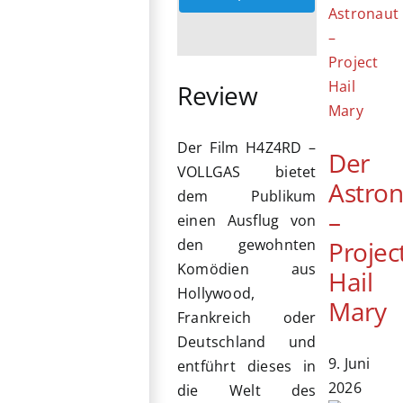
Review
Der Film H4Z4RD –
Der
VOLLGAS bietet
Astro
dem Publikum
–
einen Ausflug von
Projec
den gewohnten
Komödien aus
Hail
Hollywood,
Mary
Frankreich oder
Deutschland und
9. Juni
entführt dieses in
2026
die Welt des