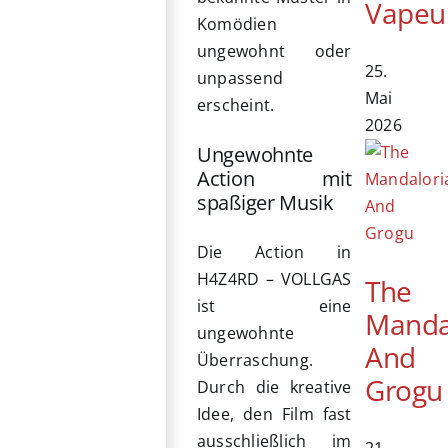
Vapeu
Komödien
ungewohnt oder
25.
unpassend
Mai
erscheint.
2026
Ungewohnte
Action mit
spaßiger Musik
Die Action in
H4Z4RD – VOLLGAS
The
ist eine
Manda
ungewohnte
And
Überraschung.
Grogu
Durch die kreative
Idee, den Film fast
ausschließlich im
21.