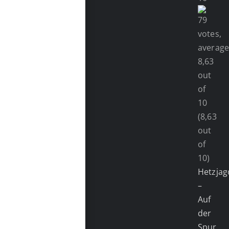
(8,63
out
of
10)
Hetzjag
–
Auf
der
Spur