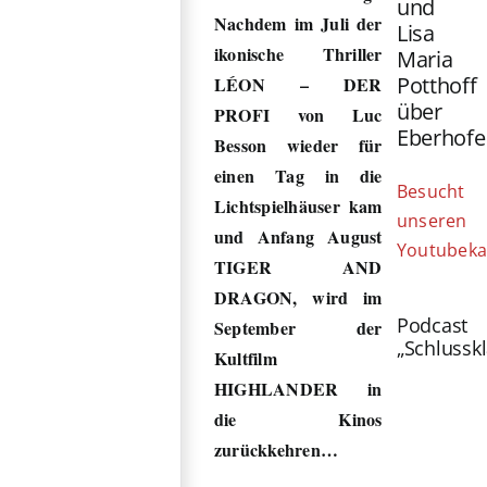
und
Nachdem im Juli der
Lisa
ikonische Thriller
Maria
Potthoff
LÉON – DER
über
PROFI von Luc
Eberhofe
Besson wieder für
einen Tag in die
Besucht
Lichtspielhäuser kam
unseren
und Anfang August
Youtubeka
TIGER AND
DRAGON, wird im
Podcast
September der
„Schlussk
Kultfilm
HIGHLANDER in
die Kinos
zurückkehren…