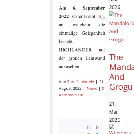
2026
6. September
Am
2022
ist der Event-Tag,
an welchem die
einmalige Gelegenheit
besteht,
HIGHLANDER auf
The
der großen Leinwand
Manda
anzusehen.
And
Von
Toni Schindele
|
31.
Grogu
August 2022
|
News
|
0
Kommentare
21.
Mai
2026
Facebook
X