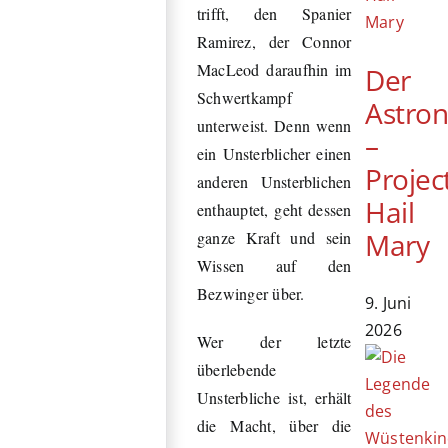
trifft, den Spanier
Ramirez, der Connor
MacLeod daraufhin im
Der
Schwertkampf
Astro
unterweist. Denn wenn
–
ein Unsterblicher einen
Projec
anderen Unsterblichen
Hail
enthauptet, geht dessen
Mary
ganze Kraft und sein
Wissen auf den
Bezwinger über.
9. Juni
2026
Wer der letzte
überlebende
Unsterbliche ist, erhält
die Macht, über die