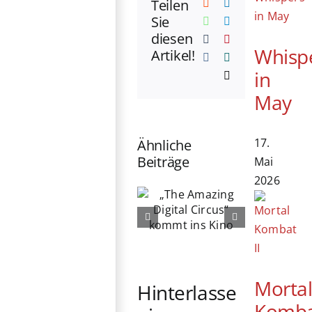
Teilen
Reddit
LinkedIn
Sie
WhatsApp
Telegram
diesen
Tumblr
Pinterest
Whisp
Artikel!
Vk
Xing
in
E-
Mail
May
17.
Ähnliche
Beiträge
Mai
2026
„The
76. Berlinale
Amazing
eröffnet:
Digital
Michelle
Circus“
Yeoh erhält
kommt ins
Ehrenbären
Kino
Morta
Hinterlasse
Komb