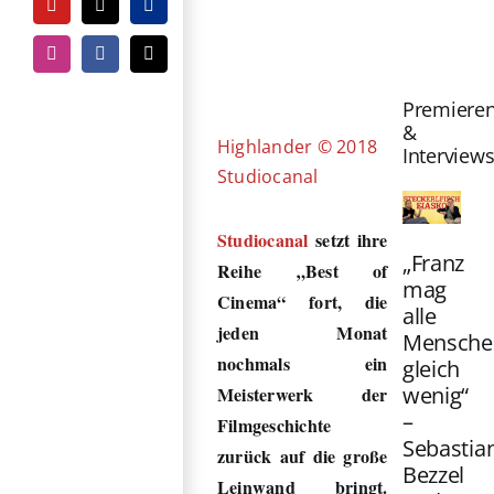
YouTube
Tiktok
PayPal
Zeige
grösseres
Instagram
Facebook
E-
Mail
Bild
Premiere
&
Highlander © 2018
Interview
Studiocanal
Studiocanal
setzt ihre
„Franz
Reihe „Best of
mag
Cinema“ fort, die
alle
jeden Monat
Mensche
nochmals ein
gleich
wenig“
Meisterwerk der
–
Filmgeschichte
Sebastia
zurück auf die große
Bezzel
Leinwand bringt.