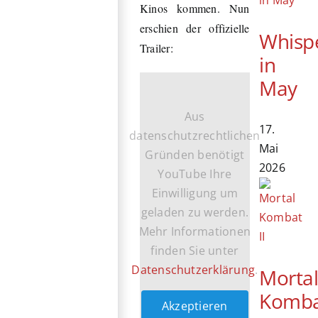
Kinos kommen. Nun
erschien der offizielle
Whisp
Trailer:
in
May
Aus
17.
datenschutzrechtlichen
Mai
Gründen benötigt
2026
YouTube Ihre
Einwilligung um
geladen zu werden.
Mehr Informationen
finden Sie unter
Datenschutzerklärung
.
Morta
Komb
Akzeptieren