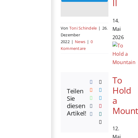
II
14.
Von
Toni Schindele
|
26.
Mai
Dezember
2026
2022
|
News
|
0
Kommentare
To
Facebook
X
Hold
Teilen
Reddit
LinkedIn
Sie
a
WhatsApp
Telegram
diesen
Tumblr
Pinterest
Mount
Artikel!
Vk
Xing
E-
Mail
12.
Mai