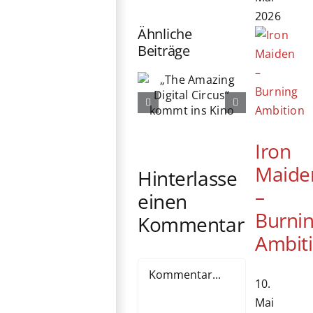
2026
Ähnliche
Beiträge
„The
76. Berlinale
Amazing
eröffnet:
Digital
Michelle
Circus“
Yeoh erhält
kommt ins
Iron
Ehrenbären
Kino
Maide
Hinterlasse
–
einen
Burni
Kommentar
Ambit
Kommentar
10.
Mai