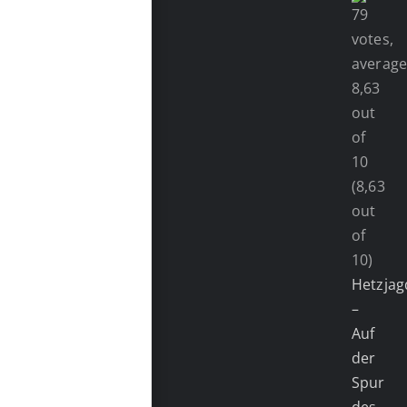
(8,63
out
of
10)
Hetzjag
–
Auf
der
Spur