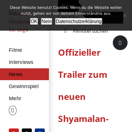
Zum
News!
„Th
Diese Website benutzt Cookies. Wenn du die Website weiter
Inhalt
nutzt, gehen wir von deinem Einverständnis aus.
Im Kino
Die
springen
OK
Nein
Datenschutzerklärung
Suche
nach:
Toggle
Sliding
Offizieller
Filme
Bar
Interviews
Area
Trailer zum
News
Gewinnspiel
neuen
Mehr
Shyamalan-