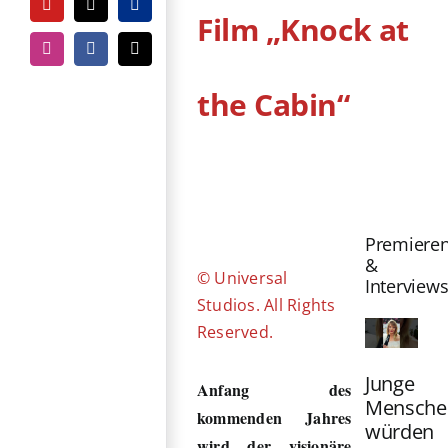
YouTube
Tiktok
PayPal
Film „Knock at
Instagram
Facebook
E-
Mail
the Cabin“
Zeige
grösseres
Bild
Premiere
&
© Universal
Interview
Studios. All Rights
Reserved.
Junge
Anfang des
Mensche
kommenden Jahres
würden
wird der visionäre