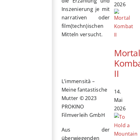
die Erzählung und
2026
Inszenierung je mit
narrativen oder
film(techn)ischen
Mitteln versucht.
Morta
Komb
II
L’immensità –
Meine fantastische
14.
Mutter © 2023
Mai
PROKINO
2026
Filmverleih GmbH
Aus der
überwiegenden