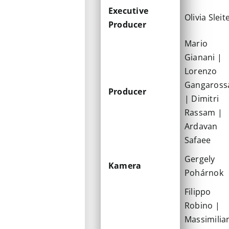
Executive
Olivia Sleit
Producer
Mario
Gianani |
Lorenzo
Gangaross
Producer
| Dimitri
Rassam |
Ardavan
Safaee
Gergely
Kamera
Pohárnok
Filippo
Robino |
Massimilia