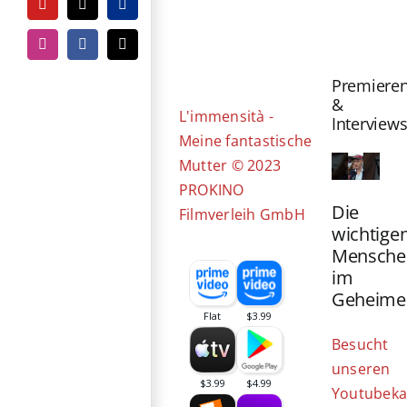
YouTube
Tiktok
PayPal
Zeige
grösseres
Instagram
Facebook
E-
Mail
Bild
Premiere
&
L'immensità -
Interview
Meine fantastische
Mutter © 2023
PROKINO
Die
Filmverleih GmbH
wichtige
Mensche
im
Geheime
Besucht
unseren
Youtubeka