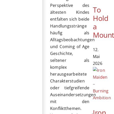
Perspektive des
To
ältesten Kindes
Hold
entfalten sich beide
a
Handlungsstränge
Mount
häufig als
Alltagsbeobachtungen
und Coming of Age
12.
Geschichte,
Mai
seltener als
2026
komplex
herausgearbeitete
Charakterstudien
oder tiefgreifende
Auseinandersetzungen
mit den
Konfliktthemen.
Iron