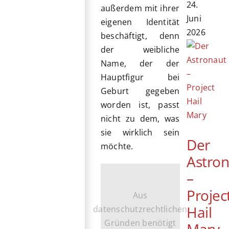
24.
außerdem mit ihrer
Juni
eigenen Identität
2026
beschäftigt, denn
der weibliche
Name, der der
Hauptfigur bei
Geburt gegeben
worden ist, passt
nicht zu dem, was
sie wirklich sein
Der
möchte.
Astro
–
Projec
Aus
Hail
datenschutzrechtlichen
Gründen benötigt
Mary