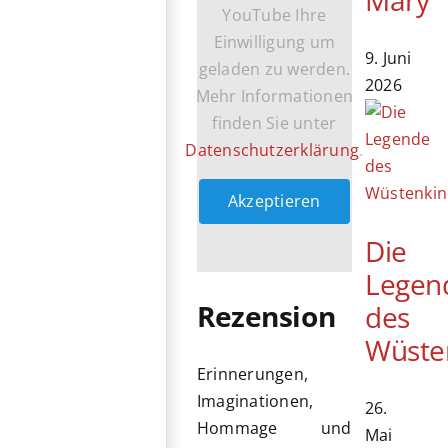
YouTube Ihre
Einwilligung um
9. Juni
geladen zu werden.
2026
Mehr Informationen
finden Sie unter
Datenschutzerklärung
.
Akzeptieren
Die
Legen
Rezension
des
Wüste
Erinnerungen,
Imaginationen,
26.
Hommage und
Mai