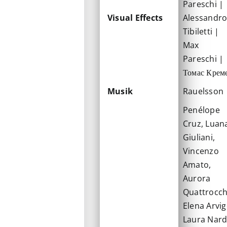
Pareschi |
Visual Effects
Alessandr
Tibiletti |
Max
Pareschi |
Томас Крем
Musik
Rauelsson
Penélope
Cruz, Luan
Giuliani,
Vincenzo
Amato,
Aurora
Quattrocch
Elena Arvig
Laura Nard