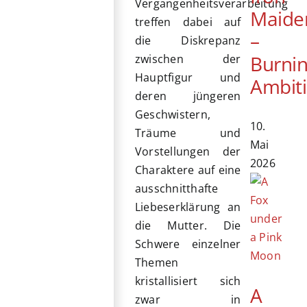
Vergangenheitsverarbeitung
Maide
treffen dabei auf
–
die Diskrepanz
Burni
zwischen der
Hauptfigur und
Ambit
deren jüngeren
Geschwistern,
10.
Träume und
Mai
Vorstellungen der
2026
Charaktere auf eine
ausschnitthafte
Liebeserklärung an
die Mutter. Die
Schwere einzelner
Themen
kristallisiert sich
A
zwar in