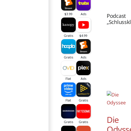
Podcast
„Schlussk
Die
Odyss