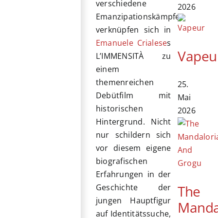
verschiedene
2026
Emanzipationskämpfe
verknüpfen sich in
Emanuele Crialese
s
Vapeu
L’IMMENSITÀ zu
einem
themenreichen
25.
Debütfilm mit
Mai
historischen
2026
Hintergrund. Nicht
nur schildern sich
vor diesem eigene
biografischen
Erfahrungen in der
The
Geschichte der
jungen Hauptfigur
Manda
auf Identitätssuche,