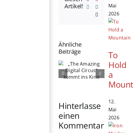
Artikel!
Mai
Vk
Xing
2026
E-
Mail
Ähnliche
Beiträge
To
„The
Hold
76. Berlinale
Amazing
a
eröffnet:
Digital
Michelle
Circus“
Mount
Yeoh erhält
kommt ins
Ehrenbären
Kino
12.
Hinterlasse
Mai
einen
2026
Kommentar