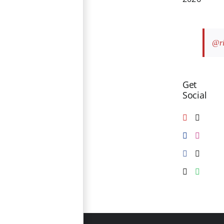
@ri
Get
Social