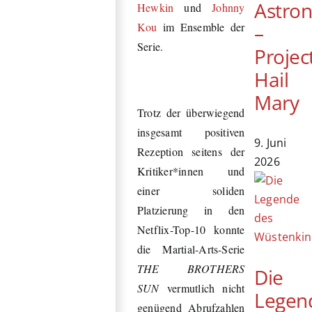
Astro
Hewkin
und
Johnny
Kou
im Ensemble der
–
Serie.
Projec
Hail
Mary
Trotz der überwiegend
insgesamt positiven
9. Juni
Rezeption seitens der
2026
Kritiker*innen und
einer soliden
Platzierung in den
Netflix-Top-10 konnte
die Martial-Arts-Serie
THE BROTHERS
Die
SUN
vermutlich nicht
Legen
genügend Abrufzahlen