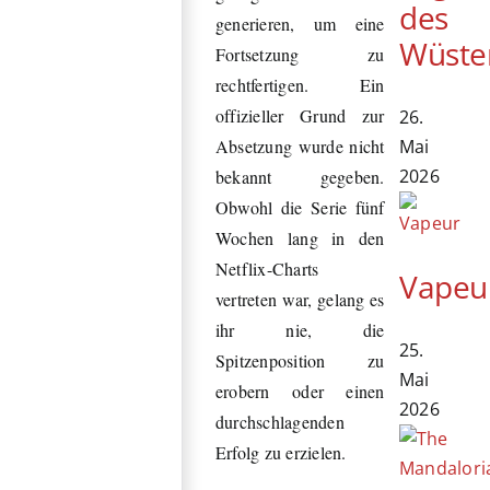
des
generieren, um eine
Wüste
Fortsetzung zu
rechtfertigen. Ein
offizieller Grund zur
26.
Mai
Absetzung wurde nicht
2026
bekannt gegeben.
Obwohl die Serie fünf
Wochen lang in den
Netflix-Charts
Vapeu
vertreten war, gelang es
ihr nie, die
25.
Spitzenposition zu
Mai
erobern oder einen
2026
durchschlagenden
Erfolg zu erzielen.