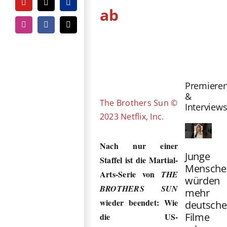
YouTube
Tiktok
PayPal
ab
Instagram
Facebook
E-
Mail
Zeige
grösseres
Bild
Premiere
&
The Brothers Sun ©
Interview
2023 Netflix, Inc.
Nach nur einer
Junge
Staffel ist die Martial-
Mensche
Arts-Serie von
THE
würden
BROTHERS SUN
mehr
wieder beendet: Wie
deutsche
Filme
die US-