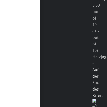
(8,63
out
of
10)
Hetzjag
–
Auf
der
Spur
des
Killers