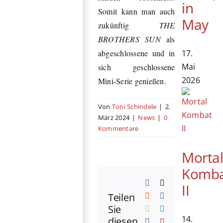
in
Somit kann man auch
May
zukünftig
THE
BROTHERS SUN
als
17.
abgeschlossene und in
Mai
sich geschlossene
2026
Mini-Serie genießen.
Von
Toni Schindele
|
2.
März 2024
|
News
|
0
Kommentare
Morta
Komb
Facebook
X
II
Teilen
Reddit
LinkedIn
Sie
WhatsApp
Telegram
14.
diesen
Tumblr
Pinterest