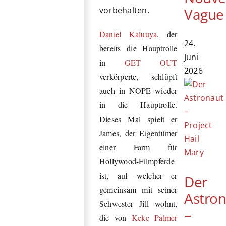
Vague
vorbehalten.
Daniel Kaluuya
, der
24.
bereits die Hauptrolle
Juni
in
GET OUT
2026
verkörperte, schlüpft
auch in NOPE wieder
in
die Hauptrolle.
Dieses Mal spielt er
James, der Eigentümer
einer Farm für
Hollywood-Filmpferde
ist, auf welcher er
Der
gemeinsam mit seiner
Astro
Schwester Jill wohnt,
–
die von
Keke Palmer