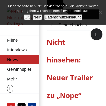
Zum
News!
„Th
Diese Website benutzt Cookies. Wenn du die Website weiter
Inhalt
nutzt, gehen wir von deinem Einverständnis aus.
Im Kino
Die
springen
OK
Nein
Datenschutzerklärung
Suche
nach:
Toggle
Sliding
Nicht
Filme
Bar
Interviews
Area
hinsehen:
News
Gewinnspiel
Neuer Trailer
Mehr
zu „Nope“