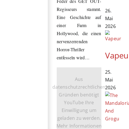
Feder des GET OUT-
Regisseurs stammt.
26.
Eine Geschichte auf
Mai
einer Farm in
2026
Hollywood, die einen
nervenzerrenden
Horror-Thriller
Vapeu
entfesseln wird…
25.
Aus
Mai
datenschutzrechtlichen
2026
Gründen benötigt
YouTube Ihre
Einwilligung um
geladen zu werden.
Mehr Informationen