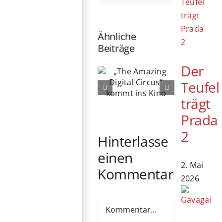
Ähnliche
Beiträge
„The
Der
76. Berlinale
Amazing
Teufel
eröffnet:
Digital
Michelle
Circus“
trägt
Yeoh erhält
kommt ins
Prada
Ehrenbären
Kino
2
Hinterlasse
einen
2. Mai
Kommentar
2026
Kommentar