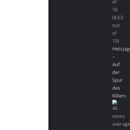
(8,63
out
of
10)
Hetzjag
–
Auf
der
Spur
des
Killers