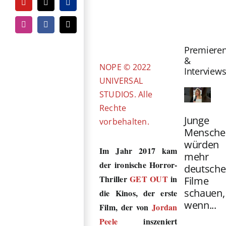
YouTube
Tiktok
PayPal
Zeige
grösseres
Instagram
Facebook
E-
Mail
Bild
Premiere
&
NOPE © 2022
Interview
UNIVERSAL
STUDIOS. Alle
Rechte
Junge
vorbehalten.
Mensche
würden
Im Jahr 2017 kam
mehr
der ironische Horror-
deutsche
Thriller
GET OUT
in
Filme
schauen,
die Kinos, der erste
wenn...
Film, der von
Jordan
Peele
inszeniert