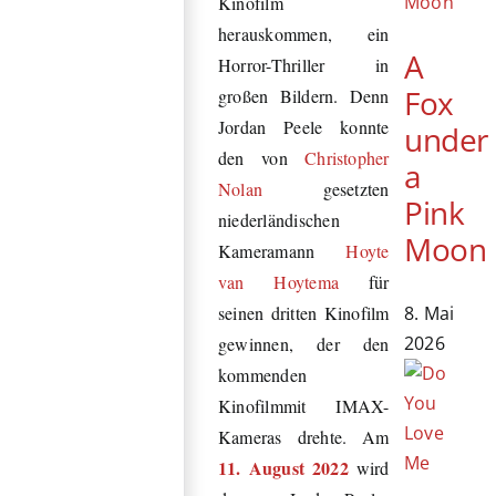
Kinofilm
herauskommen,
ein
A
Horror-Thriller in
Fox
großen
Bildern. Denn
Jordan Peele konnte
under
den von
Christopher
a
Nolan
gesetzten
Pink
niederländischen
Moon
Kameramann
Hoyte
van Hoytema
für
8. Mai
seinen dritten Kinofilm
2026
gewinnen, der den
kommenden
Kinofilm
mit IMAX-
Kameras drehte. Am
11. August 2022
wird