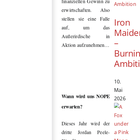
finanziellen Gewinn zu
erwirtschaften. Also
stellen sie eine Falle
Iron
auf, um das
Maide
Außerirdische in
–
Aktion aufzunehmen…
Burni
Ambit
10.
Mai
Wann wird uns NOPE
2026
erwarten?
Dieses Jahr wird der
dritte Jordan
Peele-