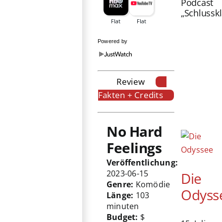
Podcast
„Schlussk
Powered by
Review
Fakten + Credits
No Hard
Feelings
Veröffentlichung:
2023-06-15
Die
Genre:
Komödie
Odyss
Länge:
103
minuten
Budget:
$