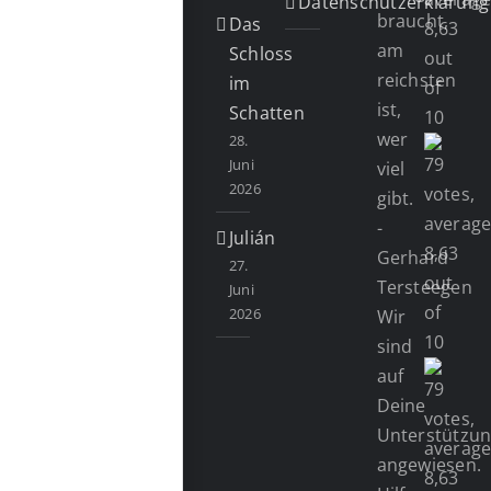
Datenschutzerklärung
braucht,
Das
am
Schloss
reichsten
im
ist,
Schatten
wer
28.
Juni
viel
2026
gibt.
-
Julián
Gerhard
27.
Tersteegen
Juni
2026
Wir
sind
auf
Deine
Unterstützu
angewiesen.