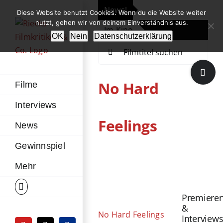
Zum
News!
„Th
Diese Website benutzt Cookies. Wenn du die Website weiter
Inhalt
nutzt, gehen wir von deinem Einverständnis aus.
Im Kino
Die
springen
OK
Nein
Datenschutzerklärung
Suche
nach:
Toggle
Sliding
No Hard
Filme
Bar
Interviews
Area
Feelings
News
Gewinnspiel
Zeige
Mehr
grösseres
Bild
Premiere
&
No Hard Feelings
Interview