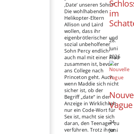
Schlos
‚Date‘ unseren Sohn!“
im
Die wohlhabenden
Helikopter-Eltern
Schatt
Allison und Laird
wollen, dass ihr
eigenbrötlerischer und
28.
sozial unbeholfener
Juni
Sohn Percy endlich
2026
auch mal mit einer Frau
zusammen ist, bevor er
ans College nach
Princeton geht. Auch
wenn Maddie sich nicht
sicher ist, ob der
Nouve
Begriff „date“ in der
Vague
Anzeige in Wirklichkeit
nur ein Code-Wort für
Sex ist, macht sie sich
24.
daran, den Teenager zu
verführen. Trotz ihrer
Juni