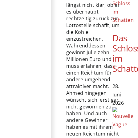
längst nicht klar, ob er
es überhaupt
rechtzeitig zurück zur
Lottostelle schafft, um
die Kohle
Das
einzustreichen.
Schlos
Währenddessen
gewinnt Julie zehn
im
Millionen Euro und
Schatt
muss erfahren, dass
einen Reichtum für
andere umgehend
28.
attraktiver macht.
Ahmed hingegen
Juni
wünscht sich, erst gar
2026
nicht gewonnen zu
haben. Und auch
andere Gewinner
haben es mit ihrem
neuen Reichtum nicht