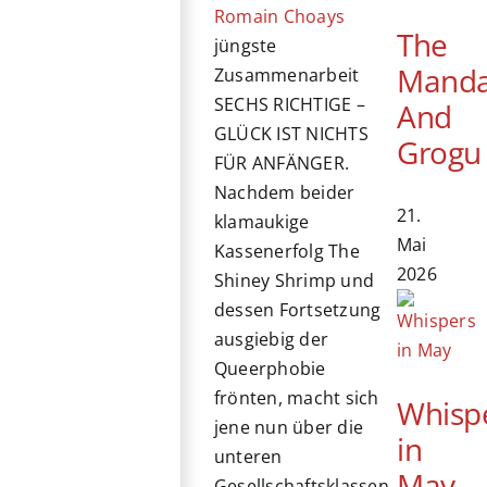
Romain Choays
The
jüngste
Manda
Zusammenarbeit
SECHS RICHTIGE –
And
GLÜCK IST NICHTS
Grogu
FÜR ANFÄNGER.
Nachdem beider
21.
klamaukige
Mai
Kassenerfolg The
2026
Shiney Shrimp und
dessen Fortsetzung
ausgiebig der
Queerphobie
frönten, macht sich
Whisp
jene nun über die
in
unteren
May
Gesellschaftsklassen