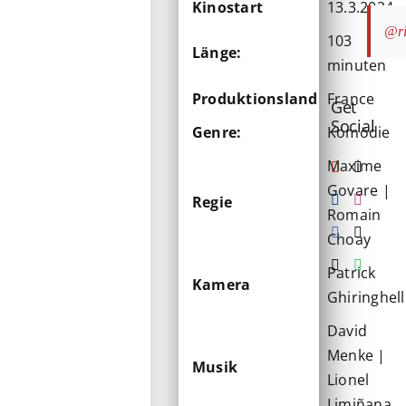
Kinostart
13.3.2024
@ri
103
Länge:
minuten
Produktionsland
France
Get
Social
Genre:
Komödie
Maxime
Govare |
Regie
Romain
Choay
Patrick
Kamera
Ghiringhell
David
Menke |
Musik
Lionel
Limiñana