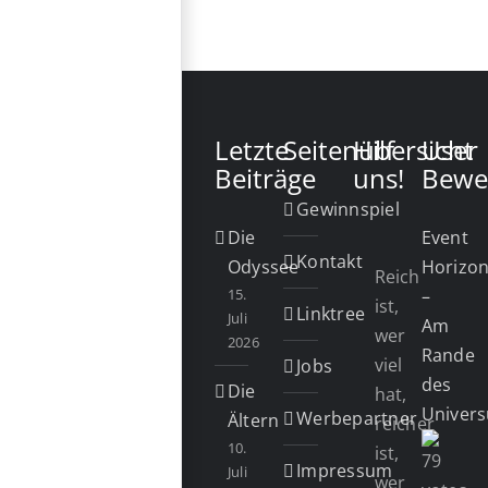
Letzte
Seitenübersicht
Hilf
User
Beiträge
uns!
Bewe
Gewinnspiel
Die
Event
Kontakt
Odyssee
Horizo
Reich
15.
–
ist,
Linktree
Juli
Am
wer
2026
Rande
viel
Jobs
des
Die
hat,
Univer
Werbepartner
Ältern
reicher
10.
ist,
Impressum
Juli
wer