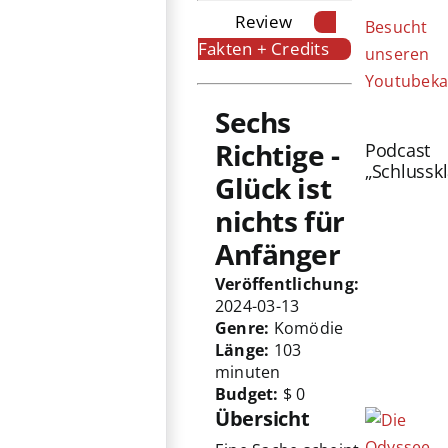
Review
Besucht
Fakten + Credits
unseren
Youtubeka
Sechs
Richtige -
Podcast
„Schlussk
Glück ist
nichts für
Anfänger
Veröffentlichung:
2024-03-13
Genre:
Komödie
Länge:
103
minuten
Budget:
$ 0
Übersicht