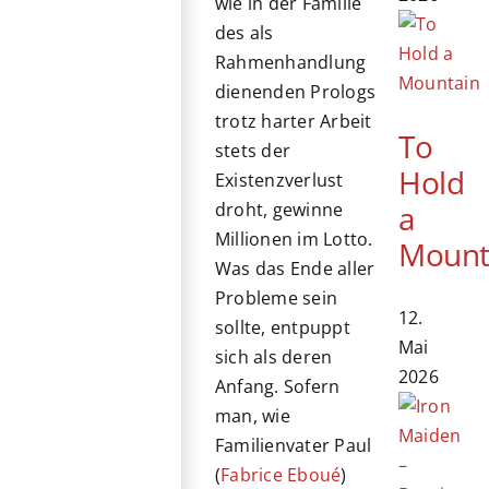
wie in der Familie
des als
Rahmenhandlung
dienenden Prologs
trotz harter Arbeit
To
stets der
Hold
Existenzverlust
a
droht, gewinne
Millionen im Lotto.
Mount
Was das Ende aller
Probleme sein
12.
sollte, entpuppt
Mai
sich als deren
2026
Anfang. Sofern
man, wie
Familienvater Paul
(
Fabrice Eboué
)