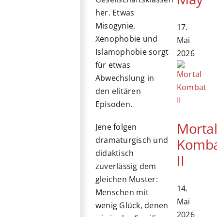
her. Etwas
Misogynie,
17.
Xenophobie und
Mai
Islamophobie sorgt
2026
für etwas
Abwechslung in
den elitären
Episoden.
Morta
Jene folgen
dramaturgisch und
Komb
didaktisch
II
zuverlässig dem
gleichen Muster:
14.
Menschen mit
Mai
wenig Glück, denen
2026