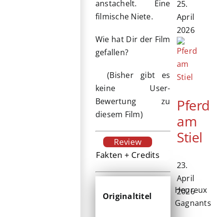
anstachelt. Eine
25.
filmische Niete.
April
2026
Wie hat Dir der Film
gefallen?
(Bisher gibt es
keine User-
Pferd
Bewertung zu
diesem Film)
am
Stiel
Review
Fakten + Credits
23.
April
Heureux
2026
Originaltitel
Gagnants