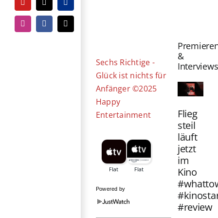
YouTube
Tiktok
PayPal
Zeige
grösseres
Instagram
Facebook
E-
Mail
Bild
Premiere
&
Sechs Richtige -
Interview
Glück ist nichts für
Anfänger ©2025
Happy
Flieg
Entertainment
steil
läuft
jetzt
im
Kino
#whatto
Powered by
#kinosta
#review