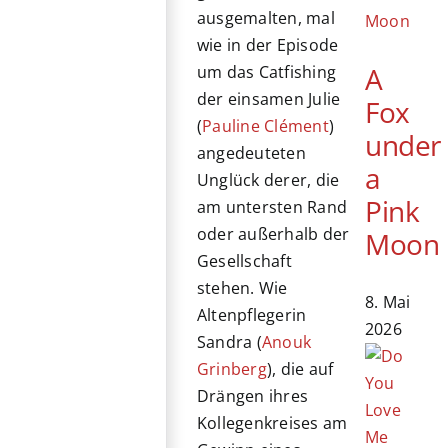
ausgemalten, mal
wie in der Episode
A
um das Catfishing
der einsamen Julie
Fox
(
Pauline Clément
)
under
angedeuteten
a
Unglück derer, die
Pink
am untersten Rand
oder außerhalb der
Moon
Gesellschaft
stehen. Wie
8. Mai
Altenpflegerin
2026
Sandra (
Anouk
Grinberg
), die auf
Drängen ihres
Kollegenkreises am