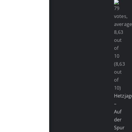
(8,63
out
of
10)
Hetzjag
–
Auf
der
Spur