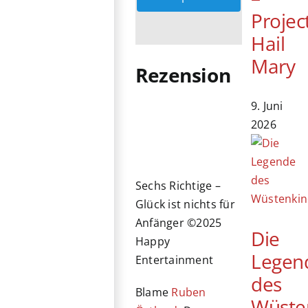
Projec
Hail
Mary
Rezension
9. Juni
2026
Sechs Richtige –
Glück ist nichts für
Anfänger ©2025
Die
Happy
Legen
Entertainment
des
Blame
Ruben
Wüste