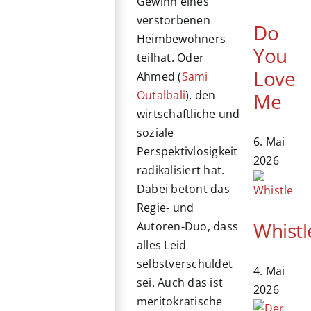
Gewinn eines
verstorbenen
Do
Heimbewohners
You
teilhat. Oder
Love
Ahmed (
Sami
Outalbali
), den
Me
wirtschaftliche und
soziale
6. Mai
Perspektivlosigkeit
2026
radikalisiert hat.
Dabei betont das
Regie- und
Whistl
Autoren-Duo, dass
alles Leid
selbstverschuldet
4. Mai
sei. Auch das ist
2026
meritokratische