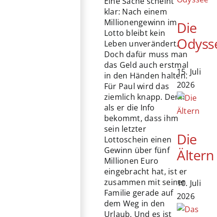
Eine Sache scheint
klar: Nach einem
Millionengewinn im
Die
Lotto bleibt kein
Odyss
Leben unverändert.
Doch dafür muss man
das Geld auch erstmal
15. Juli
in den Händen halten.
2026
Für Paul wird das
ziemlich knapp. Denn
als er die Info
bekommt, dass ihm
sein letzter
Die
Lottoschein einen
Gewinn über fünf
Ältern
Millionen Euro
eingebracht hat, ist er
zusammen mit seiner
10. Juli
Familie gerade auf
2026
dem Weg in den
Urlaub. Und es ist