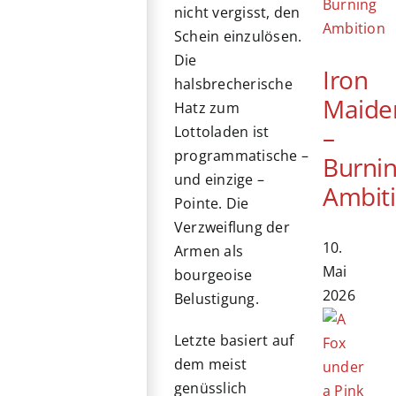
nicht vergisst, den
Schein einzulösen.
Die
Iron
halsbrecherische
Maide
Hatz zum
–
Lottoladen ist
programmatische –
Burni
und einzige –
Ambit
Pointe. Die
Verzweiflung der
10.
Armen als
Mai
bourgeoise
2026
Belustigung.
Letzte basiert auf
dem meist
genüsslich