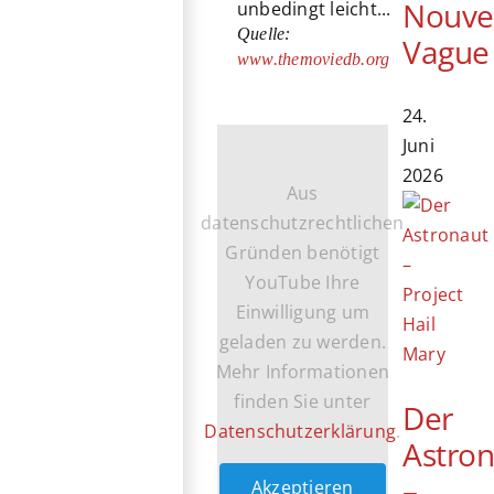
Nouve
unbedingt leicht...
Quelle:
Vague
www.themoviedb.org
24.
Juni
2026
Aus
datenschutzrechtlichen
Gründen benötigt
YouTube Ihre
Einwilligung um
geladen zu werden.
Mehr Informationen
finden Sie unter
Der
Datenschutzerklärung
.
Astro
–
Akzeptieren