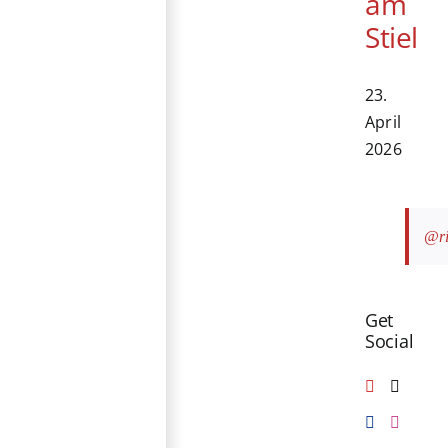
am
Stiel
23.
April
2026
@ri
Get
Social