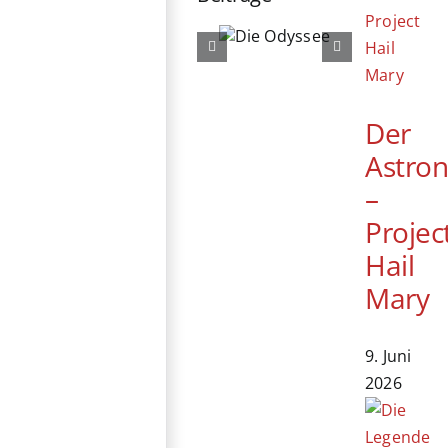
Die
Die
Odyssee
Ältern
Der
Astro
–
Projec
Hail
Mary
9. Juni
2026