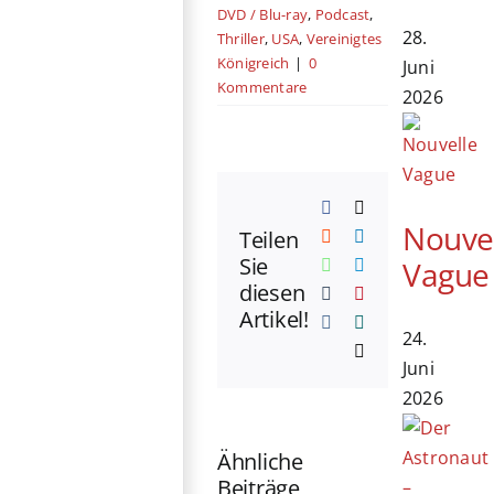
DVD / Blu-ray
,
Podcast
,
28.
Thriller
,
USA
,
Vereinigtes
Königreich
|
0
Juni
Kommentare
2026
Facebook
X
Nouve
Teilen
Reddit
LinkedIn
Sie
Vague
WhatsApp
Telegram
diesen
Tumblr
Pinterest
Artikel!
Vk
Xing
24.
E-
Juni
Mail
2026
Ähnliche
Beiträge