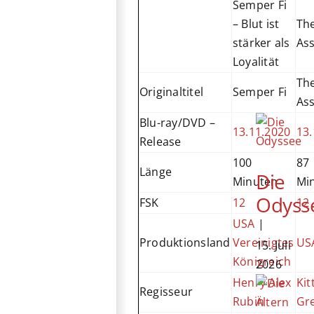
Semper Fi
– Blut ist
Th
stärker als
Ass
Loyalität
Th
Originaltitel
Semper Fi
Ass
Blu-ray/DVD –
13.11.2020
13.
Release
100
87
Länge
Die
Minuten
Mi
Odyss
FSK
12
12
USA
|
Produktionsland
Vereinigtes
US
15. Juli
Königreich
2026
Henry Alex
Kit
Regisseur
Rubin
Gr