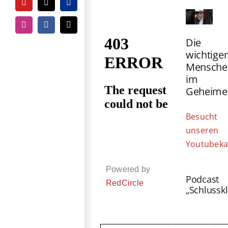
YouTube
Tiktok
PayPal
Instagram
Facebook
E-
Mail
Die
wichtige
Mensche
im
Geheime
Besucht
unseren
Youtubeka
Powered by
Podcast
RedCircle
„Schlussk