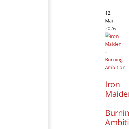
12.
Mai
2026
Iron
Maide
–
Burni
Ambit