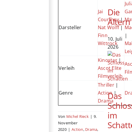
Jul
Die
Jai
Ga
Ältern
Courtney
|
Ma
Darsteller
Nat Wolff
|
Ma
Finn
|
10. Juli
Wittrock
Ma
2026
Lei
Kinostar
|
Asc
Verleih
Ascot Elite
Fil
Filmverleih
Thriller
|
Genre
Action
|
Dr
Das
Drama
Schlos
im
Von
Michel Rieck
|
9.
Schatt
November
2020
|
Action
,
Drama
,