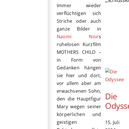
„Schlussk
Immer wieder
verflüchtigen sich
Striche oder auch
ganze Bilder in
Naomi Noir
s
ruhelosen Kurzfilm
MOTHERS CHILD –
in Form von
Gedanken hängen
sie hier und dort,
vor allem aber am
erwachsenen Sohn,
Die
den die Hauptfigur
Odyss
Mary wegen seiner
körperlichen und
geistigen
15. Juli