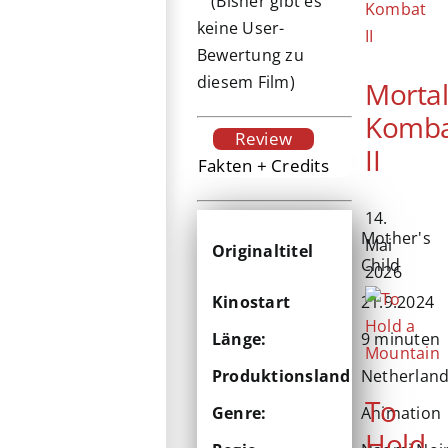
(Bisher gibt es
keine User-
Bewertung zu
diesem Film)
Morta
Komb
Review
II
Fakten + Credits
14.
Mother's
Mai
Originaltitel
Child
2026
Kinostart
21.9.2024
Länge:
9 minuten
Produktionsland
Netherlan
To
Genre:
Animation
Hold