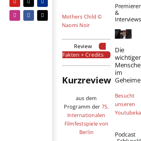
Bild
YouTube
Tiktok
PayPal
Premiere
&
Mothers Child ©
Instagram
Facebook
E-
Interview
Mail
Naomi Noir
Review
Die
Fakten + Credits
wichtige
Mensche
im
Kurzreview
Geheime
Besucht
aus dem
unseren
Programm der
75.
Youtubeka
Internationalen
Filmfestspiele von
Berlin
Podcast