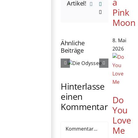
a
Artikel!
Vk
Xing
Pink
E-
Mail
Moon
8. Mai
Ähnliche
2026
Beiträge
Die
Die
Odyssee
Ältern
Hinterlasse
einen
Do
Kommentar
You
Love
Kommentar
Me