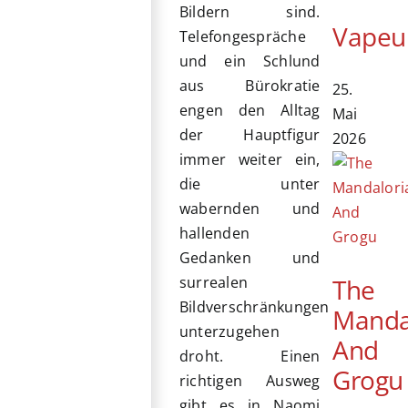
Bildern sind.
Vapeu
Telefongespräche
und ein Schlund
aus Bürokratie
25.
engen den Alltag
Mai
der Hauptfigur
2026
immer weiter ein,
die unter
wabernden und
hallenden
Gedanken und
The
surrealen
Bildverschränkungen
Manda
unterzugehen
And
droht. Einen
Grogu
richtigen Ausweg
gibt es in Naomi