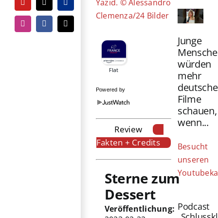
Yazid. © Alessandro
YouTube
Tiktok
PayPal
Clemenza/24 Bilder
Instagram
Facebook
E-
Mail
Junge
Mensche
würden
mehr
deutsche
Powered by
Filme
schauen,
wenn...
Review
Fakten + Credits
Besucht
unseren
Youtubeka
Sterne zum
Dessert
Podcast
Veröffentlichung:
„Schlussk