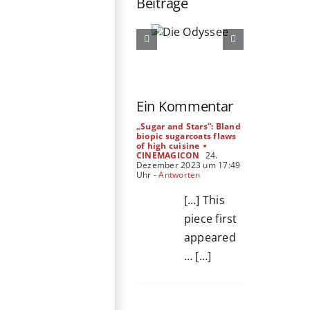
Beiträge
Die
Die
Odyssee
Ältern
Ein Kommentar
„Sugar and Stars“: Bland
biopic sugarcoats flaws
of high cuisine ⋆
CINEMAGICON
24.
Dezember 2023 um 17:49
Uhr
- Antworten
[…] This
piece first
appeared
… […]