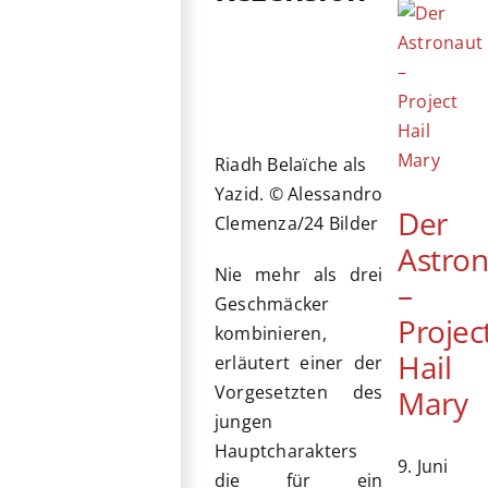
Riadh Belaïche als
Yazid. © Alessandro
Der
Clemenza/24 Bilder
Astro
Nie mehr als drei
–
Geschmäcker
Projec
kombinieren,
Hail
erläutert einer der
Vorgesetzten des
Mary
jungen
Hauptcharakters
9. Juni
die für ein