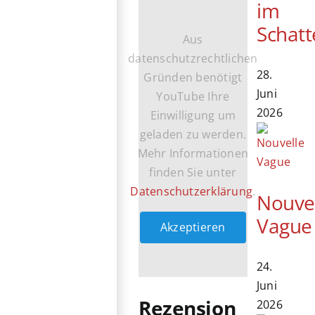
im
Schatt
Aus
datenschutzrechtlichen
28.
Gründen benötigt
Juni
YouTube Ihre
2026
Einwilligung um
geladen zu werden.
Mehr Informationen
finden Sie unter
Datenschutzerklärung
.
Nouve
Vague
Akzeptieren
24.
Juni
Rezension
2026