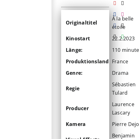
À la belle
Originaltitel
étoile
Kinostart
22.2.2023
Länge:
110 minut
Produktionsland
France
Genre:
Drama
Sébastien
Regie
Tulard
Laurence
Producer
Lascary
Kamera
Pierre Dej
Benjamin