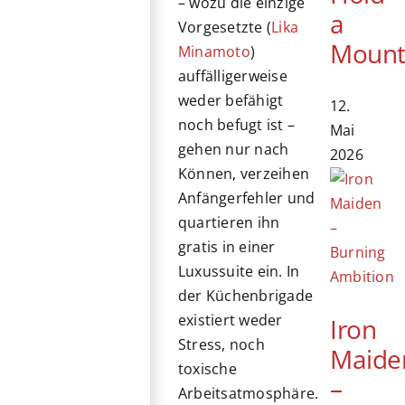
– wozu die einzige
a
Vorgesetzte (
Lika
Mount
Minamoto
)
auffälligerweise
weder befähigt
12.
noch befugt ist –
Mai
gehen nur nach
2026
Können, verzeihen
Anfängerfehler und
quartieren ihn
gratis in einer
Luxussuite ein. In
der Küchenbrigade
existiert weder
Iron
Stress, noch
Maide
toxische
–
Arbeitsatmosphäre.