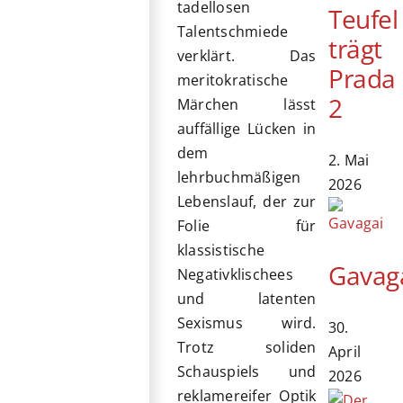
tadellosen
Teufel
Talentschmiede
trägt
verklärt. Das
Prada
meritokratische
2
Märchen lässt
auffällige Lücken in
dem
2. Mai
lehrbuchmäßigen
2026
Lebenslauf, der zur
Folie für
klassistische
Gavag
Negativklischees
und latenten
Sexismus wird.
30.
Trotz soliden
April
Schauspiels und
2026
reklamereifer Optik