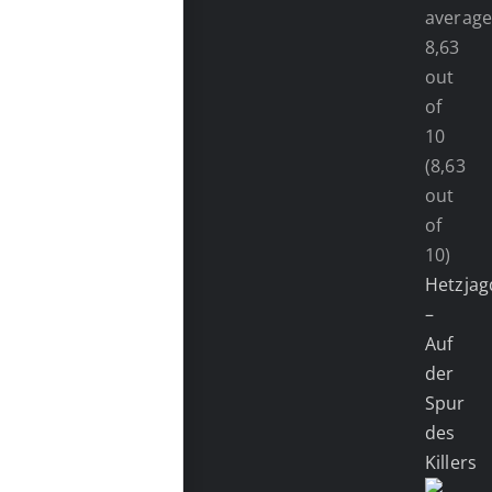
(8,63
out
of
10)
Hetzjag
–
Auf
der
Spur
des
Killers