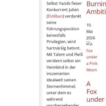
Burni
Selbst Yazids fieser
Ambit
Konkurrent Julien
(
Estéban
) verdankt
seine
10.
Führungsposition
Mai
keinesfalls
2026
Privilegien, wird
hartnäckig betont.
Mit Talent und Fleiß
verdient selbst ein
Heimkind in der
inszenierten
Idealwelt seinen
A
Sternenhimmel,
Fox
unter dem es
under
während
vorübergehender