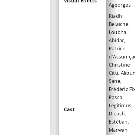
Visual Effects
Ageorges
Riadh
Belaïche,
Loubna
Abidar,
Patrick
d'Assumça
Christine
Citti, Aliou
Sané,
Frédéric Fix
Pascal
Légitimus,
Cast
Dicosh,
Estéban,
Marwan