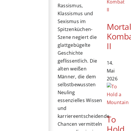
Rassismus,
Klassismus und
Sexismus im
Morta
Spitzenküchen-
Komb
Szene negiert die
II
glattgebügelte
Geschichte
geflissentlich. Die
14.
alten weißen
Mai
Männer, die dem
2026
selbstbewussten
Neuling
essenzielles Wissen
und
karriereentscheidende
To
Chancen vermitteln
Hold