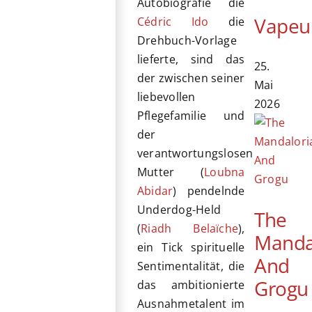
Autobiografie die
Vapeu
Cédric Ido
die
Drehbuch-Vorlage
lieferte, sind das
25.
der zwischen seiner
Mai
liebevollen
2026
Pflegefamilie und
der
verantwortungslosen
Mutter (
Loubna
Abidar
) pendelnde
Underdog-Held
The
(
Riadh Belaïche
),
Manda
ein Tick spirituelle
And
Sentimentalität, die
Grogu
das ambitionierte
Ausnahmetalent im