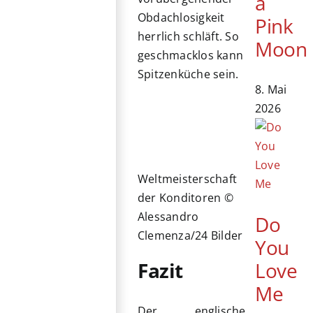
a
Obdachlosigkeit
Pink
herrlich schläft. So
Moon
geschmacklos kann
Spitzenküche sein.
8. Mai
2026
Weltmeisterschaft
der Konditoren ©
Alessandro
Do
Clemenza/24 Bilder
You
Love
Fazit
Me
Der englische