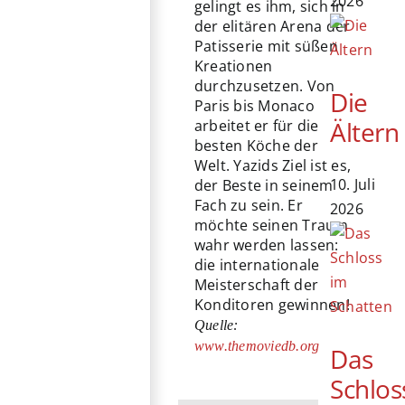
2026
gelingt es ihm, sich in
der elitären Arena der
Patisserie mit süßen
Kreationen
durchzusetzen. Von
Die
Paris bis Monaco
Ältern
arbeitet er für die
besten Köche der
Welt. Yazids Ziel ist es,
10. Juli
der Beste in seinem
Fach zu sein. Er
2026
möchte seinen Traum
wahr werden lassen:
die internationale
Meisterschaft der
Konditoren gewinnen!
Quelle:
www.themoviedb.org
Das
Schlos