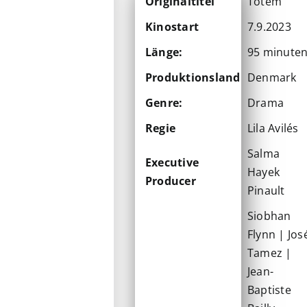
Originaltitel
Tótem
Kinostart
7.9.2023
Länge:
95 minute
Produktionsland
Denmark
Genre:
Drama
Regie
Lila Avilés
Salma
Executive
Hayek
Producer
Pinault
Siobhan
Flynn | Jos
Tamez |
Jean-
Baptiste