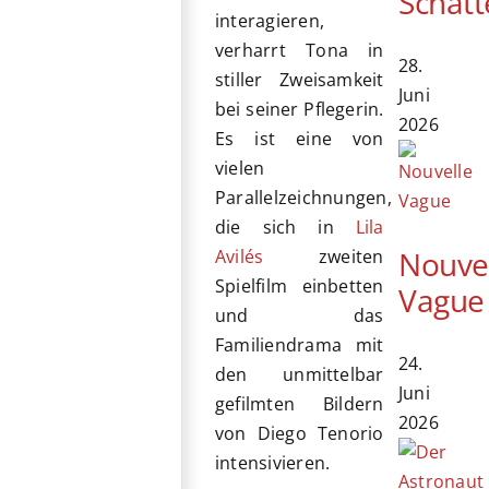
Schatt
interagieren,
verharrt Tona in
28.
stiller Zweisamkeit
Juni
bei seiner Pflegerin.
2026
Es ist eine von
vielen
Parallelzeichnungen,
die sich in
Lila
Nouve
Avilés
zweiten
Spielfilm einbetten
Vague
und das
Familiendrama mit
24.
den unmittelbar
Juni
gefilmten Bildern
2026
von Diego Tenorio
intensivieren.