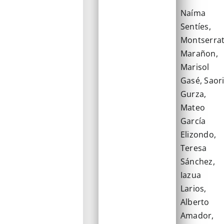
Naíma
Sentíes,
Montserra
Marañon,
Marisol
Gasé, Saor
Gurza,
Mateo
García
Elizondo,
Teresa
Sánchez,
Iazua
Larios,
Alberto
Amador,