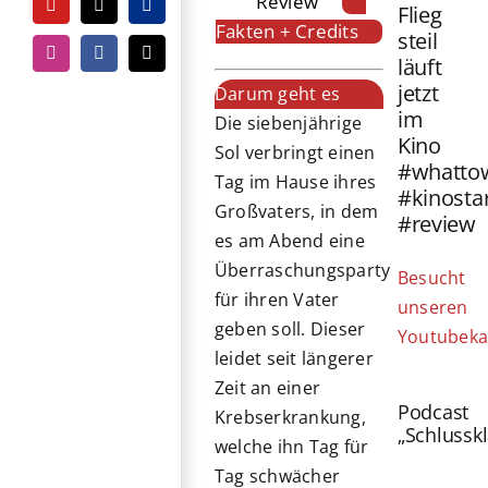
Review
Flieg
YouTube
Tiktok
PayPal
Fakten + Credits
steil
Instagram
Facebook
E-
läuft
Mail
jetzt
Darum geht es
im
Die siebenjährige
Kino
Sol verbringt einen
#whatto
Tag im Hause ihres
#kinosta
Großvaters, in dem
#review
es am Abend eine
Überraschungsparty
Besucht
für ihren Vater
unseren
geben soll. Dieser
Youtubeka
leidet seit längerer
Zeit an einer
Podcast
Krebserkrankung,
„Schlussk
welche ihn Tag für
Tag schwächer