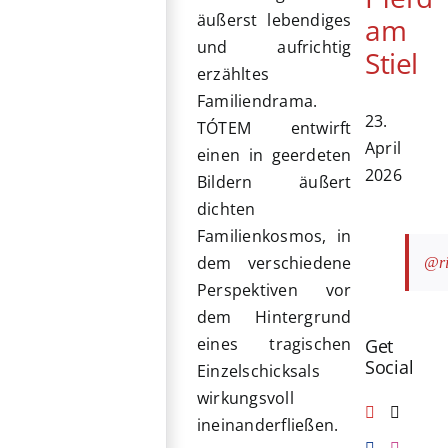
äußerst lebendiges
am
und aufrichtig
Stiel
erzähltes
Familiendrama.
23.
TÓTEM entwirft
April
einen in geerdeten
2026
Bildern äußert
dichten
Familienkosmos, in
dem verschiedene
@ri
Perspektiven vor
dem Hintergrund
eines tragischen
Get
Social
Einzelschicksals
wirkungsvoll
ineinanderfließen.