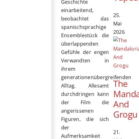
Geschichte
einarbeitend,
25.
beobachtet das
Mai
spanischsprachige
2026
Ensemblestück die
überlappenden
Gefühle der engen
Verwandten in
ihrem
generationenübergreifenden
The
Alltag. Allesamt
Manda
durchdringen kann
And
der Film die
angerissenen
Grogu
Figuren, die sich
der
21.
Aufmerksamkeit