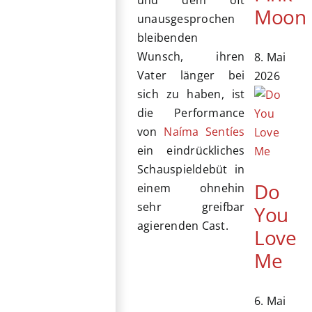
und dem oft
Moon
unausgesprochen
bleibenden
Wunsch, ihren
8. Mai
Vater länger bei
2026
sich zu haben, ist
die Performance
von
Naíma Sentíes
ein eindrückliches
Schauspieldebüt in
Do
einem ohnehin
sehr greifbar
You
agierenden Cast.
Love
Me
6. Mai