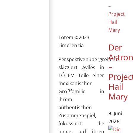
Tótem ©2023
Der
Limerencia
Astro
Perspektivenübergreifend
–
skizziert Avilés in
Projec
TÓTEM Teile einer
mexikanischen
Hail
Großfamilie in
Mary
ihrem
authentischen
9. Juni
Zusammenspiel,
2026
fokussiert die
junge, auf ihren