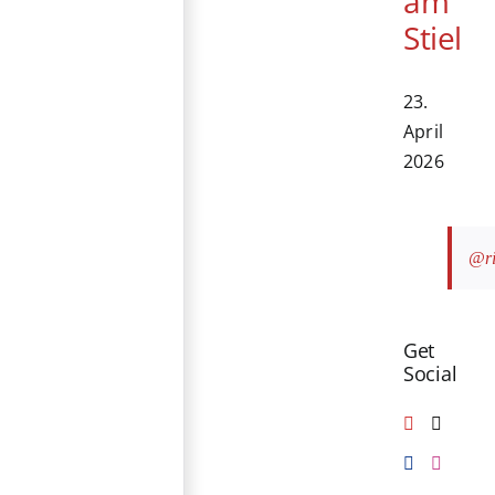
am
Stiel
23.
April
2026
@ri
Get
Social