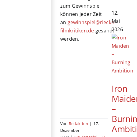
zum Gewinnspiel
12.
können jeder Zeit
Mai
an
gewinnspiel@riecks-
2026
filmkritiken.de
gesandt
werden.
Iron
Maide
–
Burni
Von
Redaktion
|
17.
Ambit
Dezember
2022
|
Gewinnspiel
|
0