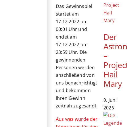
Das Gewinnspiel
startet am
17.12.2022 um
00:01 Uhr und
Der
endet am
Astro
17.12.2022 um
23:59 Uhr. Die
–
gewinnenden
Projec
Personen werden
Hail
anschließend von
Mary
uns benachrichtigt
und bekommen
ihren Gewinn
9. Juni
zeitnah zugesandt.
2026
Aus was wurde der
Filmschnee für den