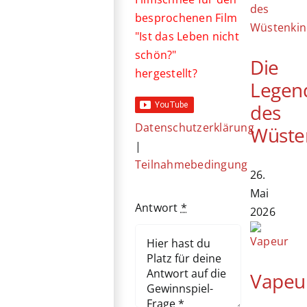
besprochenen Film
"Ist das Leben nicht
schön?"
Die
hergestellt?
Legen
des
Datenschutzerklärung
Wüste
|
Teilnahmebedingung
26.
Mai
Antwort
*
2026
Vapeu