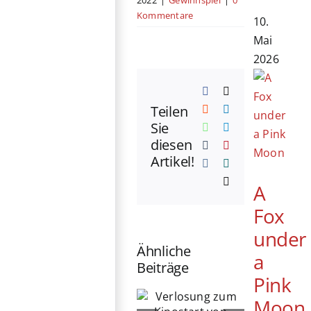
Kommentare
10.
Mai
2026
Facebook
X
Teilen
Reddit
LinkedIn
Sie
WhatsApp
Telegram
diesen
Tumblr
Pinterest
Artikel!
Vk
Xing
E-
A
Mail
Fox
under
Ähnliche
a
Beiträge
Pink
Verlosung
Verlosung
Moon
exklusiver