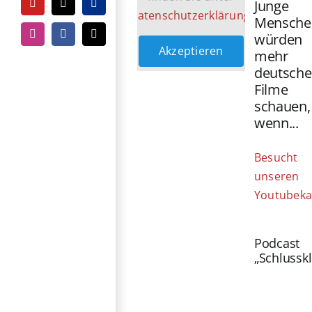
Junge
YouTube
Tiktok
PayPal
Datenschutzerklärung
.
Mensche
würden
Instagram
Facebook
E-
Akzeptieren
Mail
mehr
deutsche
Filme
schauen,
wenn...
Besucht
unseren
Youtubeka
Podcast
„Schlussk