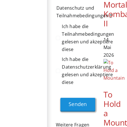
Morta
Datenschutz und
Komb
Teilnahmebedingungen
*
II
Ich habe die
Teilnahmebedingungen
14.
gelesen und akzeptiere
Mai
diese
2026
Ich habe die
Datenschutzerklärung
gelesen und akzeptiere
diese
To
Hold
Senden
a
Mount
Weitere Fragen