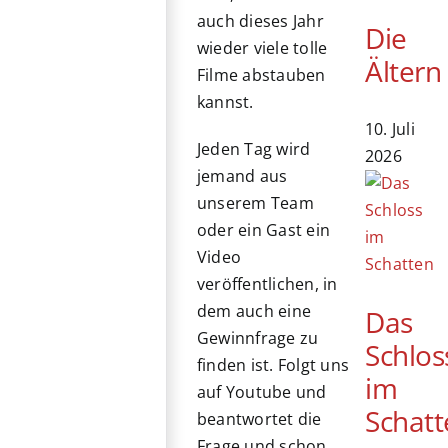
auch dieses Jahr
Die
wieder viele tolle
Ältern
Filme abstauben
kannst.
10. Juli
Jeden Tag wird
2026
jemand aus
unserem Team
oder ein Gast ein
Video
veröffentlichen, in
dem auch eine
Das
Gewinnfrage zu
Schlos
finden ist. Folgt uns
im
auf Youtube und
Schatt
beantwortet die
Frage und schon