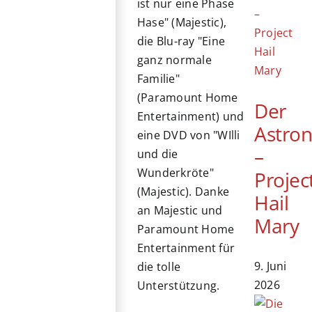
ist nur eine Phase
Hase" (Majestic),
die Blu-ray "Eine
ganz normale
Familie"
(Paramount Home
Der
Entertainment) und
Astro
eine DVD von "WIlli
–
und die
Wunderkröte"
Projec
(Majestic). Danke
Hail
an Majestic und
Mary
Paramount Home
Entertainment für
9. Juni
die tolle
2026
Unterstützung.