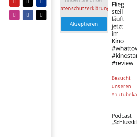
finden Sie unter
Flieg
YouTube
Tiktok
PayPal
Datenschutzerklärung
.
steil
Instagram
Facebook
E-
läuft
Mail
Akzeptieren
jetzt
im
Kino
#whatto
#kinosta
#review
Besucht
unseren
Youtubeka
Podcast
„Schlussk