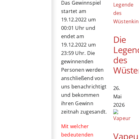
Das Gewinnspiel
startet am
19.12.2022 um
00:01 Uhr und
endet am
Die
19.12.2022 um
Legen
23:59 Uhr. Die
des
gewinnenden
Wüste
Personen werden
anschließend von
uns benachrichtigt
26.
und bekommen
Mai
ihren Gewinn
2026
zeitnah zugesandt.
Mit welcher
Vapeu
bedeutenden