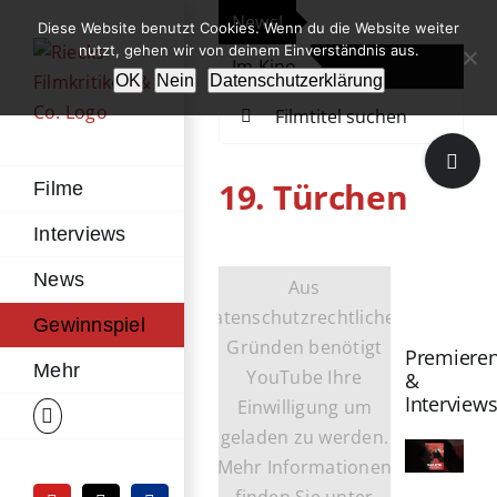
Zum
News!
„Th
Diese Website benutzt Cookies. Wenn du die Website weiter
Inhalt
nutzt, gehen wir von deinem Einverständnis aus.
Im Kino
Die
springen
OK
Nein
Datenschutzerklärung
Suche
nach:
Toggle
Sliding
19. Türchen
Filme
Bar
Interviews
Area
News
Aus
datenschutzrechtlichen
Gewinnspiel
Gründen benötigt
Premiere
Mehr
YouTube Ihre
&
Interview
Einwilligung um
geladen zu werden.
Mehr Informationen