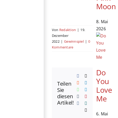
Moon
8. Mai
2026
Von
Redaktion
|
19.
Dezember
2022
|
Gewinnspiel
|
0
Kommentare
Do
Facebook
X
You
Teilen
Reddit
LinkedIn
Love
Sie
WhatsApp
Telegram
diesen
Me
Tumblr
Pinterest
Artikel!
Vk
Xing
E-
6. Mai
Mail