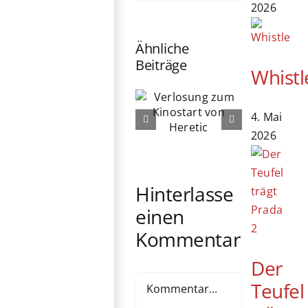
2026
Ähnliche
Beiträge
Whistl
Verlosung
Verlosung
exklusiver
zum
4. Mai
Star Wars
Kinostart von
2026
Figuren von
Heretic
Hasbro
Pulse
Hinterlasse
einen
Kommentar
Der
Kommentar
Teufel