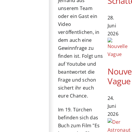
Schatt
jemand aus
unserem Team
oder ein Gast ein
28.
Video
Juni
veröffentlichen, in
2026
dem auch eine
Gewinnfrage zu
finden ist. Folgt uns
auf Youtube und
Nouve
beantwortet die
Vague
Frage und schon
sichert ihr euch
eure Chance.
24.
Juni
Im 19. Türchen
2026
befinden sich das
Buch zum Film "Es