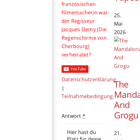
französischen
Filmemacherin war
25.
der Regisseur
Mai
Jacques Demy (Die
2026
Regenschirme von
Cherbourg)
verheiratet?
Datenschutzerklärung
The
|
Manda
Teilnahmebedingung
And
Grogu
Antwort
*
21.