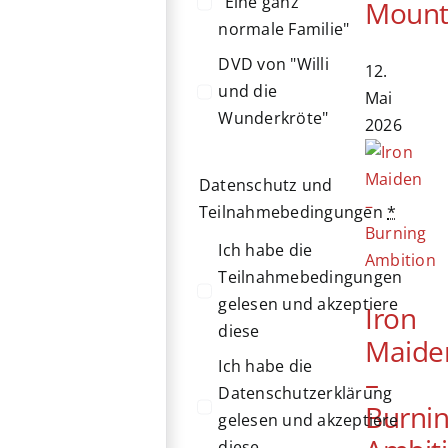
"Eine ganz
Mount
normale Familie"
DVD von "Willi
12.
und die
Mai
Wunderkröte"
2026
Datenschutz und
Teilnahmebedingungen
*
Ich habe die
Teilnahmebedingungen
gelesen und akzeptiere
Iron
diese
Maide
Ich habe die
–
Datenschutzerklärung
Burni
gelesen und akzeptiere
diese