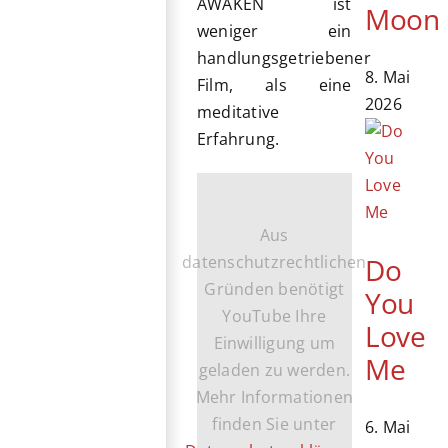
AWAKEN ist
Moon
weniger ein
handlungsgetriebener
8. Mai
Film, als eine
2026
meditative
Erfahrung.
Aus
Do
datenschutzrechtlichen
Gründen benötigt
You
YouTube Ihre
Love
Einwilligung um
Me
geladen zu werden.
Mehr Informationen
finden Sie unter
6. Mai