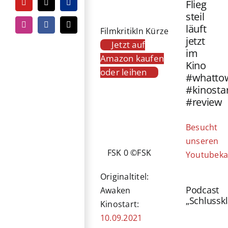
Flieg
YouTube
Tiktok
PayPal
steil
läuft
Instagram
Facebook
E-
Filmkritik
In Kürze
Mail
jetzt
Jetzt auf
im
Amazon kaufen
Kino
oder leihen
#whatto
#kinosta
#review
Besucht
unseren
FSK 0 ©FSK
Youtubeka
Originaltitel:
Podcast
Awaken
„Schlussk
Kinostart:
10.09.2021