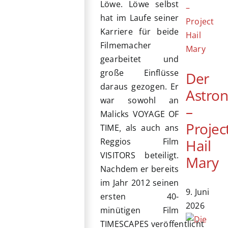
Löwe. Löwe selbst
hat im Laufe seiner
Karriere für beide
Filmemacher
gearbeitet und
große Einflüsse
Der
daraus gezogen. Er
Astro
war sowohl an
–
Malicks VOYAGE OF
Projec
TIME
als auch ans
,
Hail
Reggios Film
VISITORS
beteiligt.
Mary
Nachdem er bereits
im Jahr 2012 seinen
9. Juni
ersten 40-
2026
minütigen Film
TIMESCAPES
veröffentlicht