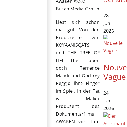
Awaken ©2021
Busch Media Group
28.
Liest sich schon
Juni
mal gut: Von den
2026
Produzenten von
KOYAANISQATSI
und THE TREE OF
LIFE
Hier haben
.
Nouve
doch Terrence
Vague
Malick und Godfrey
Reggio ihre Finger
im Spiel. In der Tat
24.
ist Malick
Juni
Produzent des
2026
Dokumentarfilms
AWAKEN von Tom