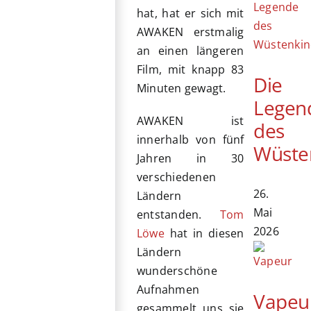
hat, hat er sich mit
AWAKEN erstmalig
an einen längeren
Film, mit knapp 83
Die
Minuten gewagt.
Legen
AWAKEN ist
des
innerhalb von fünf
Wüste
Jahren in 30
verschiedenen
26.
Ländern
Mai
entstanden.
Tom
2026
Löwe
hat in diesen
Ländern
wunderschöne
Aufnahmen
Vapeu
gesammelt uns sie