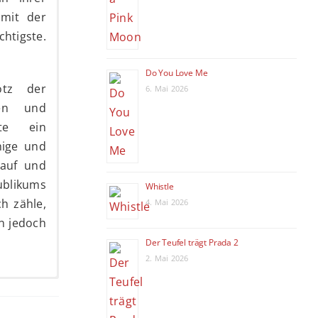
 mit der
chtigste.
Do You Love Me
otz der
6. Mai 2026
nen und
hte ein
hige und
auf und
ublikums
Whistle
h zähle,
4. Mai 2026
n jedoch
Der Teufel trägt Prada 2
2. Mai 2026
 ich aus