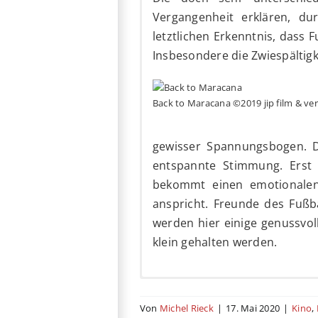
Vergangenheit erklären, dur
letztlichen Erkenntnis, dass F
Insbesondere die Zwiespältigk
Back to Maracana ©2019 jip film & ver
gewisser Spannungsbogen. D
entspannte Stimmung. Ers
bekommt einen emotionalen 
anspricht. Freunde des Fußb
werden hier einige genussvol
klein gehalten werden.
Es ist wieder Fußballzeit! M
7,6 von 10 (Stand: 16.05.
Von
Michel Rieck
|
17. Mai 2020
|
Kino
,