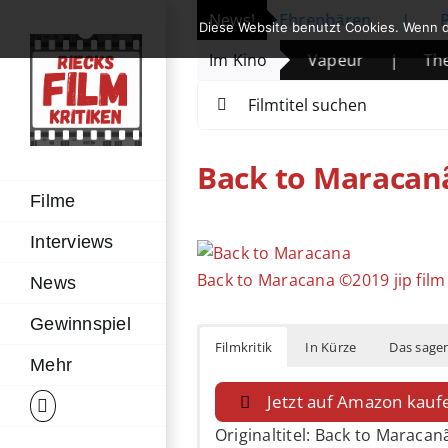
Zum
öffnet: Michelle Yeoh erhält Ehrenbären
News!
|
Prime Vid
Diese Website benutzt Cookies. Wenn d
Inhalt
ende des Wüstenkindes
|
Im Kino
Vapeur
|
The Mandal
springen
Suche
nach:
Back to Maracan
Filme
Interviews
Zeige
grösseres
Back to Maracana ©2019 jip film
News
Bild
Gewinnspiel
Filmkritik
In Kürze
Das sagen
Mehr
Jetzt auf Amazon kauf
Originaltitel: Back to Maracan