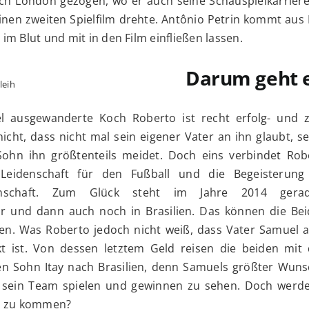
ach London gezogen, wo er auch seine Schauspielkarrier
nen zweiten Spielfilm drehte. Antônio Petrin kommt aus 
m Blut und mit in den Film einfließen lassen.
Darum geht 
leih
el ausgewanderte Koch Roberto ist recht erfolg- und zi
nicht, dass nicht mal sein eigener Vater an ihn glaubt, s
Sohn ihn größtenteils meidet. Doch eins verbindet Rob
Leidenschaft für den Fußball und die Begeisterung
mannschaft. Zum Glück steht im Jahre 2014 gera
ür und dann auch noch in Brasilien. Das können die Bei
sen. Was Roberto jedoch nicht weiß, dass Vater Samuel 
t ist. Von dessen letztem Geld reisen die beiden mit
ten Sohn Itay nach Brasilien, denn Samuels größter Wuns
 sein Team spielen und gewinnen zu sehen. Doch werde
n zu kommen?