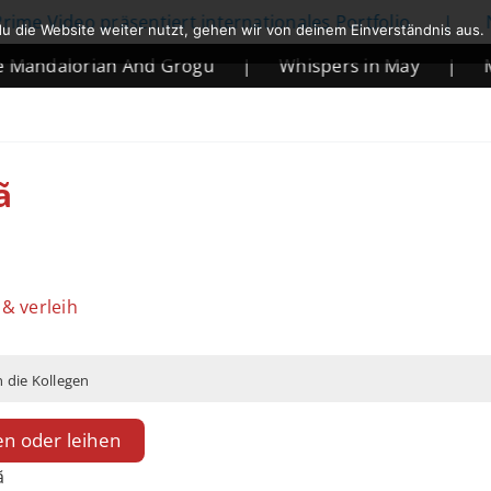
eo präsentiert internationales Portfolio
|
Netflix k
u die Website weiter nutzt, gehen wir von deinem Einverständnis aus.
orian And Grogu
|
Whispers in May
|
Mortal Ko
ã
 & verleih
 die Kollegen
en oder leihen
ã