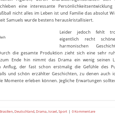
chleben eine interessante Persönlichkeitsentwicklung
ußball nicht alles im Leben ist und Familie das absolut Wi
eit Samuels wurde bestens herauskristallisiert.
Leider jedoch fehlt tr
leih
eigentlich recht schö
harmonischen Geschic
urch die gesamte Produktion zieht sich eine sehr ru
t zum Ende hin nimmt das Drama ein wenig seinen L
Anflug, der fast schon erstmalig die Gefühle des P
alls und schön erzählter Geschichten, zu denen auch ic
le Momente erleben können. Jegliche Erwartungen sollte
it Aufnahme der Bundesligaspiele am heutigen Tage, habe
2020)
Brasilien
,
Deutschland
,
Drama
,
Israel
,
Sport
|
0 Kommentare