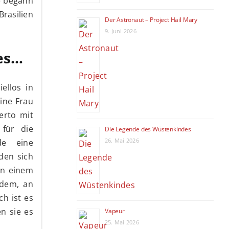
e begann
Brasilien
Der Astronaut – Project Hail Mary
9. Juni 2026
es…
ellos in
eine Frau
erto mit
 für die
Die Legende des Wüstenkindes
26. Mai 2026
de eine
den sich
an einem
 dem, an
ch ist es
n sie es
Vapeur
25. Mai 2026