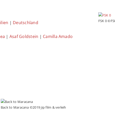
FSK 0 ©FS
ilien
|
Deutschland
nea
|
Asaf Goldstein
|
Camilla Amado
Back to Maracana ©2019 jip film & verleih