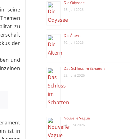
Die Odyssee
in seine
15. Juli 2026
n Themen
lität zu
erschaft
Die Ältern
Fokus der
10. Juli 2026
eben und
inzelnen
Das Schloss im Schatten
28. Juni 2026
Nouvelle Vague
mperament
24. Juni 2026
in ist in