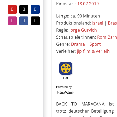
Kinostart:
18.07.2019
YouTube
Tiktok
PayPal
Länge: ca. 90 Minuten
Produktionsland:
Israel
|
Bras
Instagram
Facebook
E-
Mail
Regie:
Jorge Gurvich
Schauspieler:innen:
Rom Bar
Genre:
Drama
|
Sport
Verleiher:
jip film & verleih
Powered by
BACK TO MARACANÃ ist
trotz deutscher Beteiligung