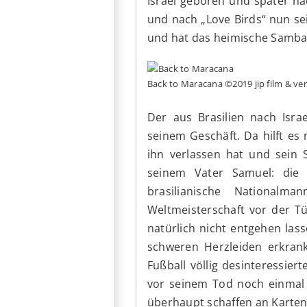
Israel geboren und später n
und nach „Love Birds“ nun sei
und hat das heimische Samba i
Back to Maracana ©2019 jip film & ver
Der aus Brasilien nach Isra
seinem Geschäft. Da hilft es 
ihn verlassen hat und sein 
seinem Vater Samuel: die 
brasilianische National
Weltmeisterschaft vor der T
natürlich nicht entgehen las
schweren Herzleiden erkrank
Fußball völlig desinteressier
vor seinem Tod noch einmal
überhaupt schaffen an Karte