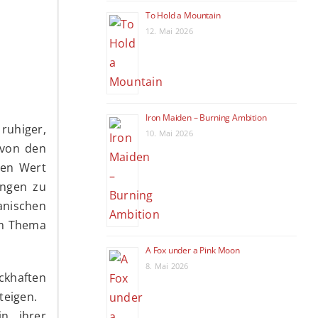
To Hold a Mountain
12. Mai 2026
Iron Maiden – Burning Ambition
ruhiger,
10. Mai 2026
 von den
den Wert
ungen zu
ianischen
em Thema
A Fox under a Pink Moon
8. Mai 2026
ckhaften
teigen.
in ihrer