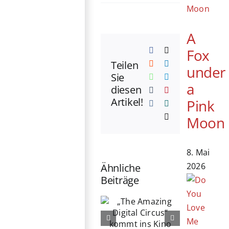
A
Fox
Facebook
X
Teilen
Reddit
LinkedIn
under
Sie
WhatsApp
Telegram
a
diesen
Tumblr
Pinterest
Artikel!
Pink
Vk
Xing
E-
Moon
Mail
8. Mai
2026
Ähnliche
Beiträge
„The
76. Berlinale
Amazing
eröffnet:
Digital
Michelle