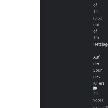
(8,63
out
of
10)
Hetzjag
–
Auf
der
Spur
des
Killers