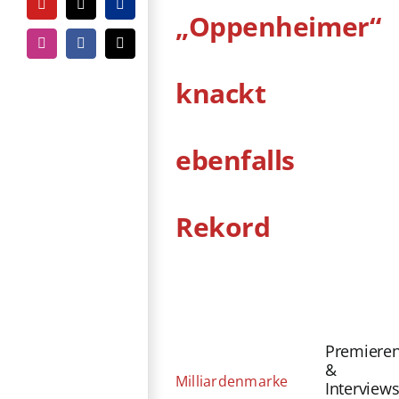
YouTube
Tiktok
PayPal
„Oppenheimer“
Instagram
Facebook
E-
Mail
knackt
ebenfalls
Rekord
Zeige
grösseres
Bild
Premiere
&
Milliardenmarke
Interview