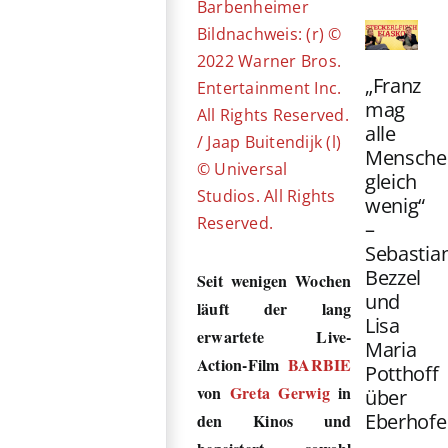
Barbenheimer
Bildnachweis: (r) ©
2022 Warner Bros.
„Franz
Entertainment Inc.
mag
All Rights Reserved.
alle
/ Jaap Buitendijk (l)
Mensche
© Universal
gleich
Studios. All Rights
wenig“
Reserved.
–
Sebastia
Bezzel
Seit wenigen Wochen
und
läuft der lang
Lisa
erwartete Live-
Maria
Action-Film
BARBIE
Potthoff
von
Greta Gerwig
in
über
Eberhofe
den Kinos und