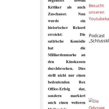
begeistert sowohl
Besucht
Kritiker als auch
unseren
Zuschauer. Nun
Youtubeka
wurde ein
historischer Rekord
erreicht: Die
Podcast
„Schlussk
satirische Komödie
hat die
Milliardenmarke an
den Kinokassen
durchbrochen. Dies
stellt nicht nur einen
bedeutenden Box
Office-Erfolg dar,
sondern markiert
auch einen weiteren