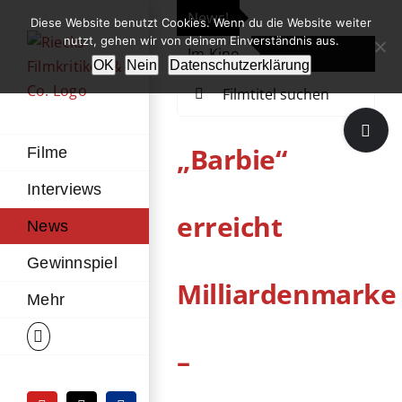
Zum
News!
„Th
Diese Website benutzt Cookies. Wenn du die Website weiter
Inhalt
nutzt, gehen wir von deinem Einverständnis aus.
Im Kino
Die
springen
OK
Nein
Datenschutzerklärung
Suche
nach:
Toggle
Sliding
„Barbie“
Filme
Bar
Interviews
Area
erreicht
News
Gewinnspiel
Milliardenmarke
Mehr
–