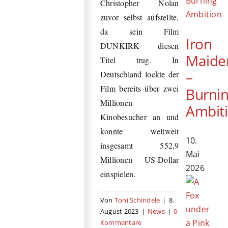
Christopher Nolan
zuvor selbst aufstellte,
da sein Film
Iron
DUNKIRK diesen
Maide
Titel trug. In
–
Deutschland lockte der
Film bereits über zwei
Burni
Millionen
Ambit
Kinobesucher an und
konnte weltweit
10.
insgesamt 552,9
Mai
Millionen US-Dollar
2026
einspielen.
Von
Toni Schindele
|
8.
August 2023
|
News
|
0
Kommentare