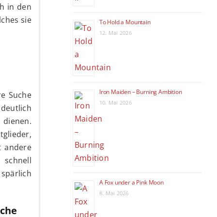
ch in den
lches sie
To Hold a Mountain
12. Mai 2026
Iron Maiden – Burning Ambition
re Suche
10. Mai 2026
deutlich
g dienen.
glieder,
t andere
 schnell
 spärlich
A Fox under a Pink Moon
8. Mai 2026
uche