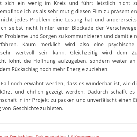
 sich ein wenig im Kreis und führt letztlich nicht 
empfinde ich es als sehr mutig diesen Film zu präsentie
ss nicht jedes Problem eine Lösung hat und andererseit
ich selbst nicht hinter einer Blockade der Verschwiege
ber Probleme und Sorgen zu kommunizieren und damit ein
erfahren. Kaum merklich wird also eine psychisch
h sehr wertvoll sein kann. Gleichzeitig wird dem Z
nicht lohnt die Hoffnung aufzugeben, sondern weiter an
jedem Rückschlag noch mehr Energie zuziehen.
Fall noch erwähnt werden, dass es wunderbar ist, wie di
ekürzt und ehrlich gezeigt werden. Dadurch schafft e
nschaft in ihr Projekt zu packen und unverfälscht einen Ei
von Geschichte zu bieten.
ion über das Gefängnis Evin in Teheran zeigt Hauptdars
2020)
ming
,
Deutschland
,
Dokumentation
|
0 Kommentare