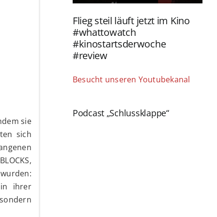
Flieg steil läuft jetzt im Kino
#whattowatch
#kinostartsderwoche
#review
Besucht unseren Youtubekanal
Podcast „Schlussklappe“
hdem sie
ten sich
gangenen
 BLOCKS,
t wurden:
in ihrer
, sondern