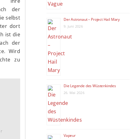
n ihre
ach der
ie selbst
Der Astronaut – Project Hail Mary
ter dort
9. Juni 2026
h ist die
nach der
te. Wird
chte zu
Die Legende des Wüstenkindes
26. Mai 2026
hr
Vapeur