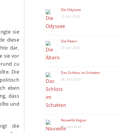
Die Odyssee
15. Juli 2026
ngte sie
de diese
Die Ältern
hte dar,
10. Juli 2026
e sie vor
Grund zu
llte. Die
Das Schloss im Schatten
politisch
28. Juni 2026
och eben
ung, dass
llte und
Nouvelle Vague
igt die
24. Juni 2026