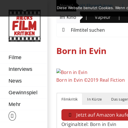
Zum
 eröffnet: Michelle Yeoh erhält Ehrenbären
News!
|
Prime V
Diese Website benutzt Cookies. Wenn d
Inhalt
Legende des Wüstenkindes
Im Kino
|
Vapeur
|
The Mand
springen
Suche
nach:
Born in Evin
Filme
Interviews
Zeige
grösseres
Born in Evin ©2019 Real Fiction
News
Bild
Gewinnspiel
Filmkritik
In Kürze
Das sagen
Mehr
Jetzt auf Amazon kauf
Originaltitel: Born in Evin