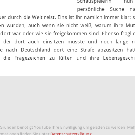
Schauspielerin nu
persönliche Suche n
r durch die Welt reist. Eins ist ihr nämlich immer klar: s
ren wurden, auch wenn sie nicht weiß, warum ihre Mut
 dort war oder wie sie freigekommen sind. Ebenso fraglic
, der dort auch einsitzen musste und noch lange 
e nach Deutschland dort eine Strafe abzusitzen hat
 die Fragezeichen zu lüften und ihre Lebensgeschi
 Gründen benötigt YouTube Ihre Einwilligung um geladen zu werden. Me
rmationen finden Sie unter
Datenschutzerklärung
.