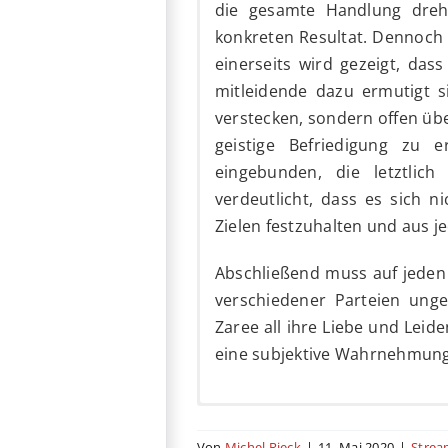
die gesamte Handlung dreht
konkreten Resultat. Dennoch 
einerseits wird gezeigt, da
mitleidende dazu ermutigt s
verstecken, sondern offen ü
geistige Befriedigung zu 
eingebunden, die letztlic
verdeutlicht, dass es sich 
Zielen festzuhalten und aus 
Abschließend muss auf jeden 
verschiedener Parteien ung
Zaree all ihre Liebe und Leide
eine subjektive Wahrnehmung 
Gebrandmarkt als Dokumentat
7,8 von 10 (Stand: 11.05.
Von
Michel Rieck
|
11. Mai 2020
|
Strea