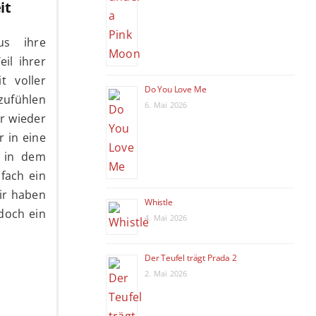
it
us ihre
il ihrer
t voller
Do You Love Me
tzufühlen
6. Mai 2026
r wieder
 in eine
e in dem
nfach ein
wir haben
Whistle
doch ein
4. Mai 2026
Der Teufel trägt Prada 2
2. Mai 2026