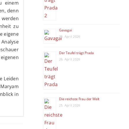
zu einem
ren, denn
s werden
nheit zu
Gavagai
e eigene
30. April 2026
e
Analyse
uschauer
Der Teufel trägt Prada
 eigenen
26. April 2026
e Leiden
s Maryam
nblick in
Die reichste Frau der Welt
25. April 2026
tellerin