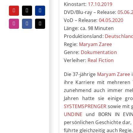
Kinostart:
17.10.2019
DVD/Blu-ray – Release:
05.06.
YouTube
Tiktok
PayPal
VoD – Release:
04.05.2020
Instagram
Facebook
E-
Länge: ca. 98 Minuten
Mail
Produktionsland:
Deutschlan
Regie:
Maryam Zaree
Genre:
Dokumentation
Verleiher:
Real Fiction
Die 37-jährige
Maryam Zaree
i
ihre Karriere mit mehreren 
zunehmend auch immer mehr 
Jahren hatte sie einige g
SYSTEMSPRENGER
sowie mit g
UNDINE
und BORN IN EVIN. 
persönlichen Geschichte dar, 
führte gleichzeitig auch Regie.