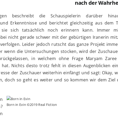
nach der Wahrhe
ungen beschreibt die Schauspielerin darüber hina
und Erkenntnisse und berichtet gleichzeitig aus dem Te
 sie sich tatsächlich noch erinnern kann. Immer mi
dabei nicht gerade schwer mit der gebürtigen Iranerin mi
verfolgen. Leider jedoch rutscht das ganze Projekt imme
er wenn die Untersuchungen stocken, wird der Zuschauer
 zurückgelassen, in welchem ohne Frage Maryam Zare
hat. Nichts desto trotz fehlt in diesen Augenblicken ei
resse der Zuschauer weiterhin einfängt und sagt: Okay, 
en, doch so geht es weiter und so kommen wir dem Ziel 
on
Born in Evin ©2019 Real Fiction
n?
nn