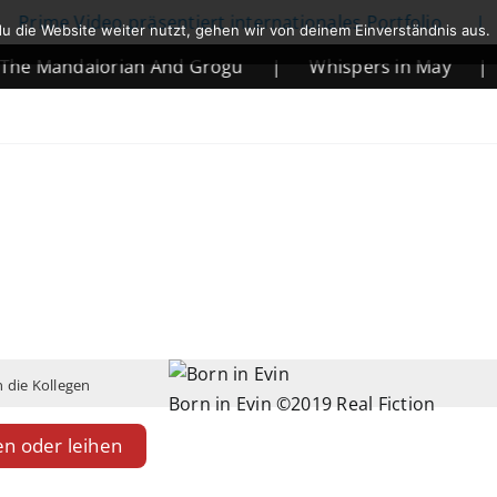
ideo präsentiert internationales Portfolio
|
Netfli
u die Website weiter nutzt, gehen wir von deinem Einverständnis aus.
alorian And Grogu
|
Whispers in May
|
Mortal
 die Kollegen
Born in Evin ©2019 Real Fiction
en oder leihen