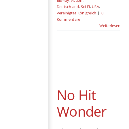
Blu-ray
,
Action
,
Deutschland
,
Sci-Fi
,
USA
,
Vereinigtes Königreich
|
0
Kommentare
Weiterlesen
No Hit Wonder
Genre
Deutschland
Drama
Kino
Komödie
Produktionsländer
Tragikomödie
No Hit
Wonder