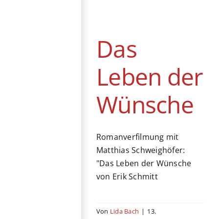
Deutschland
Drama
Dystopie
Fantasy
Genre
Kino
Mystery
Das
Produktionsländer
Leben der
Wünsche
Romanverfilmung mit
Matthias Schweighöfer:
"Das Leben der Wünsche
von Erik Schmitt
Von
Lida Bach
|
13.