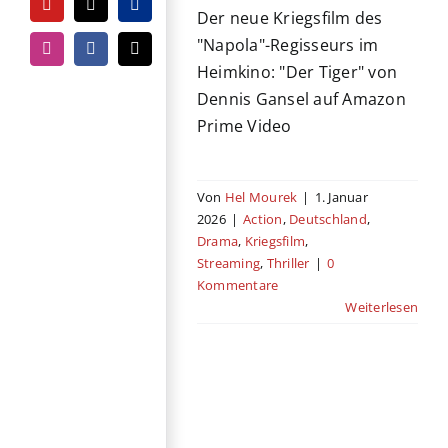
YouTube
Tiktok
PayPal
Der neue Kriegsfilm des
"Napola"-Regisseurs im
Instagram
Facebook
E-
Heimkino: "Der Tiger" von
Mail
Dennis Gansel auf Amazon
Prime Video
Von
Hel Mourek
|
1. Januar
2026
|
Action
,
Deutschland
,
Drama
,
Kriegsfilm
,
Streaming
,
Thriller
|
0
Kommentare
Weiterlesen
Das Leben der
Wünsche