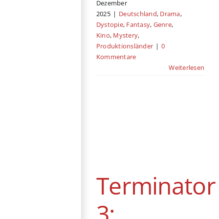
Dezember
2025
|
Deutschland
,
Drama
,
Dystopie
,
Fantasy
,
Genre
,
Kino
,
Mystery
,
Produktionsländer
|
0
Kommentare
Weiterlesen
Terminator 3:
Rebellion der
Maschinen
DVD / Blu-ray
Action
Deutschland
Sci-Fi
USA
Terminator
Vereinigtes Königreich
3: