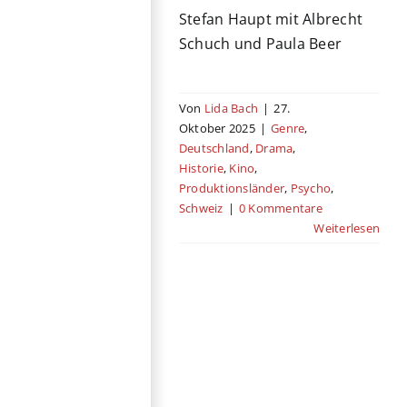
Stefan Haupt mit Albrecht
Schuch und Paula Beer
Von
Lida Bach
|
27.
Oktober 2025
|
Genre
,
Deutschland
,
Drama
,
Historie
,
Kino
,
Produktionsländer
,
Psycho
,
Schweiz
|
0 Kommentare
Weiterlesen
Die Hofer
Filmtage: Zwei
Filme über
Familie
Hofer Filmtage
Belgien