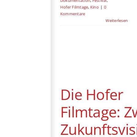
Dokumentation
,
Festival
,
Hofer Filmtage
,
Kino
|
0
Kommentare
Weiterlesen
Die Hofer
Filmtage: Zwei
Zukunftsvisionen
Deutschland
Drama
Frankreich
Hofer
Die Hofer
Filmtage
Kino
Romanze
Sci-Fi
Streaming
Filmtage: Z
Zukunftsvi