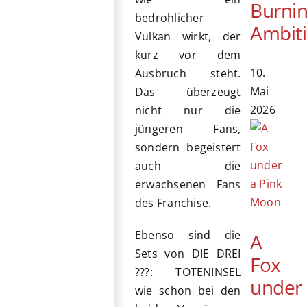
Burni
bedrohlicher
Ambit
Vulkan wirkt, der
kurz vor dem
10.
Ausbruch steht.
Mai
Das überzeugt
2026
nicht nur die
jüngeren Fans,
sondern begeistert
auch die
erwachsenen Fans
des Franchise.
Ebenso sind die
A
Sets von DIE DREI
Fox
???: TOTENINSEL
under
wie schon bei den