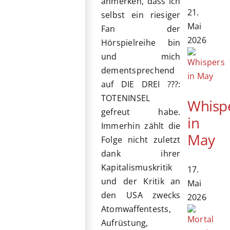
anmerken, dass ich
21.
selbst ein riesiger
Mai
Fan der
2026
Hörspielreihe bin
und mich
dementsprechend
auf DIE DREI ???:
TOTENINSEL
Whisp
gefreut habe.
in
Immerhin zählt die
May
Folge nicht zuletzt
dank ihrer
Kapitalismuskritik
17.
und der Kritik an
Mai
den USA zwecks
2026
Atomwaffentests,
Aufrüstung,