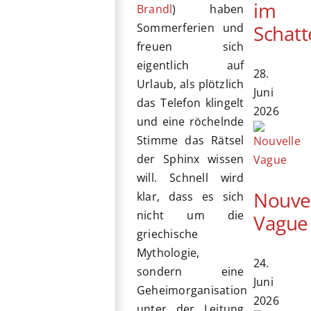
im
Brandl
) haben
Schatt
Sommerferien und
freuen sich
eigentlich auf
28.
Urlaub, als plötzlich
Juni
das Telefon klingelt
2026
und eine röchelnde
Stimme das Rätsel
der Sphinx wissen
will. Schnell wird
Nouve
klar, dass es sich
nicht um die
Vague
griechische
Mythologie,
24.
sondern eine
Juni
Geheimorganisation
2026
unter der Leitung