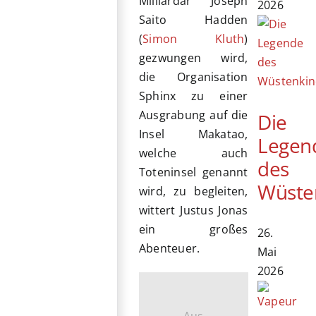
Milliardär Joseph
2026
Saito Hadden
(
Simon Kluth
)
gezwungen wird,
die Organisation
Sphinx zu einer
Ausgrabung auf die
Die
Insel Makatao,
Legen
welche auch
des
Toteninsel genannt
Wüste
wird, zu begleiten,
wittert Justus Jonas
ein großes
26.
Abenteuer.
Mai
2026
Aus