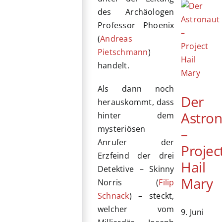
des Archäologen
Professor Phoenix
(
Andreas
Pietschmann
)
handelt.
Als dann noch
Der
herauskommt, dass
Astro
hinter dem
mysteriösen
–
Anrufer der
Projec
Erzfeind der drei
Hail
Detektive – Skinny
Mary
Norris (
Filip
Schnack
) – steckt,
welcher vom
9. Juni