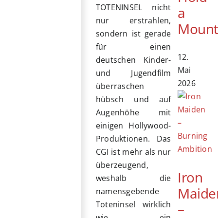
TOTENINSEL nicht
a
nur erstrahlen,
Mount
sondern ist gerade
für einen
12.
deutschen Kinder-
Mai
und Jugendfilm
2026
überraschen
hübsch und auf
Augenhöhe mit
einigen Hollywood-
Produktionen. Das
CGI ist mehr als nur
überzeugend,
Iron
weshalb die
Maide
namensgebende
Toteninsel wirklich
–
wie ein