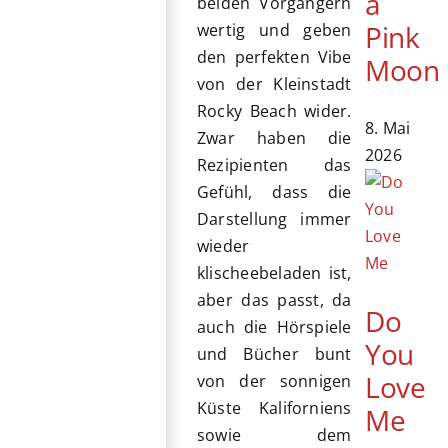
a
beiden Vorgängern
Pink
wertig und geben
den perfekten Vibe
Moon
von der Kleinstadt
Rocky Beach wider.
8. Mai
Zwar haben die
2026
Rezipienten das
Gefühl, dass die
Darstellung immer
wieder
klischeebeladen ist,
aber das passt, da
Do
auch die Hörspiele
You
und Bücher bunt
Love
von der sonnigen
Küste Kaliforniens
Me
sowie dem