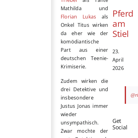
Triebel
als Tante
Mathilda und
Pferd
Florian Lukas
als
am
Onkel Titus wirken
Stiel
da eher wie der
komödiantische
Part aus einer
23.
deutschen Teenie-
April
Krimiserie.
2026
Zudem wirken die
drei Detektive und
@ri
insbesondere
Justus Jonas immer
wieder
Get
unsympathisch.
Social
Zwar mochte der