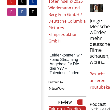
Toteninsel © 2025
YouTube
Tiktok
PayPal
Wiedemann und
Instagram
Facebook
E-
Berg Film GmbH /
Mail
Junge
Deutsche Columbia
Mensche
Pictures
würden
Filmproduktion
mehr
GmbH
deutsche
Filme
schauen,
wenn...
Besucht
unseren
Powered by
Youtubeka
Review
Podcast
Fakten + Credits
„Schlussk