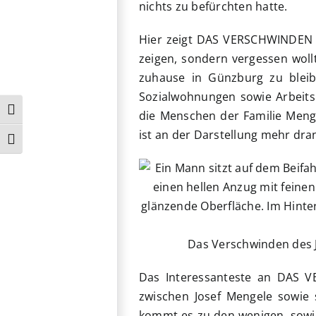
nichts zu befürchten hatte.
Hier zeigt DAS VERSCHWINDEN 
zeigen, sondern vergessen wollt
zuhause in Günzburg zu bleib
Sozialwohnungen sowie Arbeitsp
Umschalten auf hohe Kontraste
die Menschen der Familie Menge
ist an der Darstellung mehr dran
Schrift vergrößern
Das Verschwinden des 
Das Interessanteste an DAS 
zwischen Josef Mengele sowie
kommt es zu den wenigen, sowie