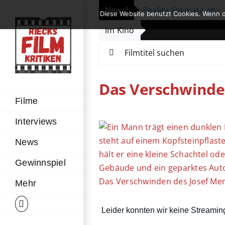
Zum
ndigt neue Serien, Filme und Reality-Formate an
News!
|
Un
Diese Website benutzt Cookies. Wenn d
Inhalt
Im Kino
springen
Suche
nach:
Das Verschwinde
Filme
Interviews
Zeige
grösseres
News
Bild
Gewinnspiel
Das Verschwinden des Josef Men
Mehr