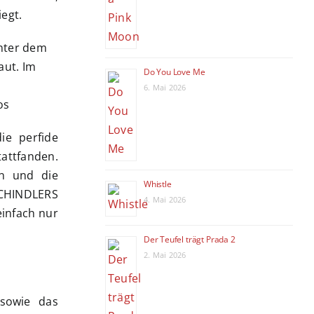
egt.
Do You Love Me
6. Mai 2026
os
ie perfide
attfanden.
en und die
Whistle
CHINDLERS
4. Mai 2026
einfach nur
Der Teufel trägt Prada 2
2. Mai 2026
sowie das