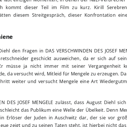
ch kommt dieser Teil im Film zu kurz. Kirill Serebre
tten diesem Streitgespräch, dieser Konfrontation ein
.
hiene
t Diehl den Fragen in DAS VERSCHWINDEN DES JOSEF M
retschneider geschickt ausweichen, da er sich auf sein
 Er müsse ja nicht immer mit seiner Vergangenheit ko
ide, da versucht wird, Mitleid für Mengele zu erzeugen. D
chritt weiter und versucht Mengele eine Art Wiedergut
 DES JOSEF MENGELE zulässt, dass August Diehl sich
chleicht das Publikum eine Welle der Übelkeit. Denn Men
in Erlöser der Juden in Auschwitz dar, der sie vor grö
ue zeigt und zu seinen Taten steht, ist hierbei nicht da