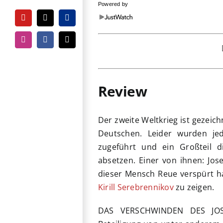
Powered by
YouTube
Tiktok
PayPal
Instagram
Facebook
E-
Mail
Review
Der zweite Weltkrieg ist gezei
Deutschen. Leider wurden je
zugeführt und ein Großteil 
absetzen. Einer von ihnen: Jo
dieser Mensch Reue verspürt 
Kirill Serebrennikov
zu zeigen.
DAS VERSCHWINDEN DES JOSEF