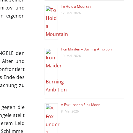
To Hold a Mountain
nnikov und
12. Mai 2026
en eigenen
Iron Maiden – Burning Ambition
ENGELE den
10. Mai 2026
 Alter und
nfrontiert
as Ende des
machung zu
A Fox under a Pink Moon
 gegen die
8. Mai 2026
gele stellt
ßerem Leid
s Schlimme,