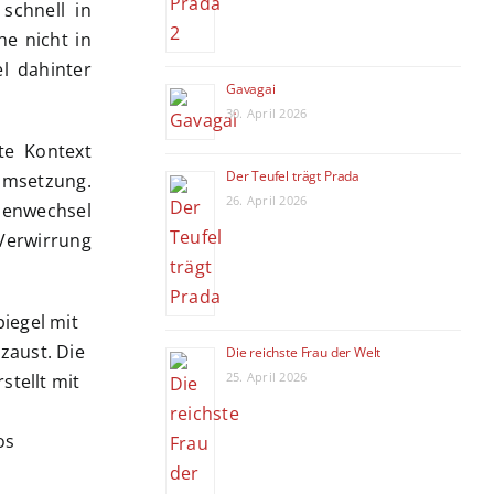
schnell in
he nicht in
el dahinter
Gavagai
30. April 2026
te Kontext
Der Teufel trägt Prada
Umsetzung.
26. April 2026
nenwechsel
Verwirrung
Die reichste Frau der Welt
25. April 2026
os