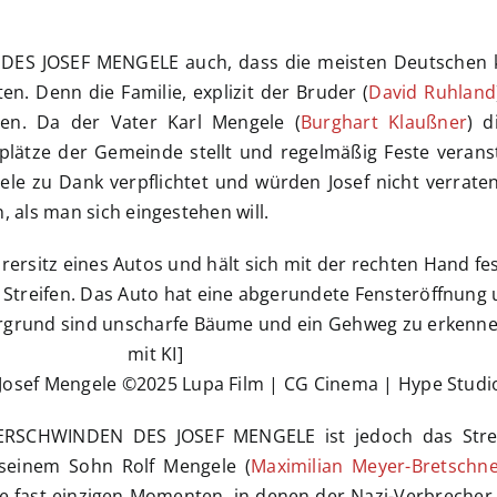
DES JOSEF MENGELE auch, dass die meisten Deutschen 
en. Denn die Familie, explizit der Bruder (
David Ruhland
en. Da der Vater Karl Mengele (
Burghart Klaußner
) d
lätze der Gemeinde stellt und regelmäßig Feste veranst
le zu Dank verpflichtet und würden Josef nicht verrate
, als man sich eingestehen will.
Josef Mengele ©2025 Lupa Film | CG Cinema | Hype Studi
VERSCHWINDEN DES JOSEF MENGELE ist jedoch das Stre
 seinem Sohn Rolf Mengele (
Maximilian Meyer-Bretschne
 fast einzigen Momenten, in denen der Nazi-Verbrecher 