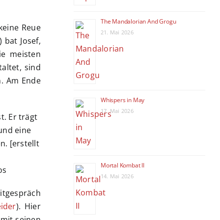
The Mandalorian And Grogu
keine Reue
21. Mai 2026
) bat Josef,
ie meisten
altet, sind
n. Am Ende
Whispers in May
17. Mai 2026
Mortal Kombat II
os
14. Mai 2026
itgespräch
ider
). Hier
mit seinen