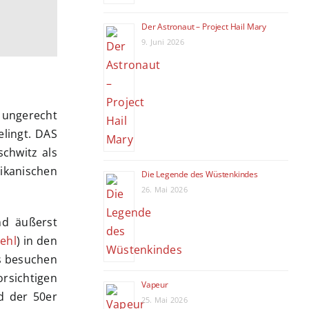
Der Astronaut – Project Hail Mary
9. Juni 2026
 ungerecht
elingt. DAS
chwitz als
ikanischen
Die Legende des Wüstenkindes
26. Mai 2026
nd äußerst
ehl
) in den
s besuchen
rsichtigen
Vapeur
d der 50er
25. Mai 2026