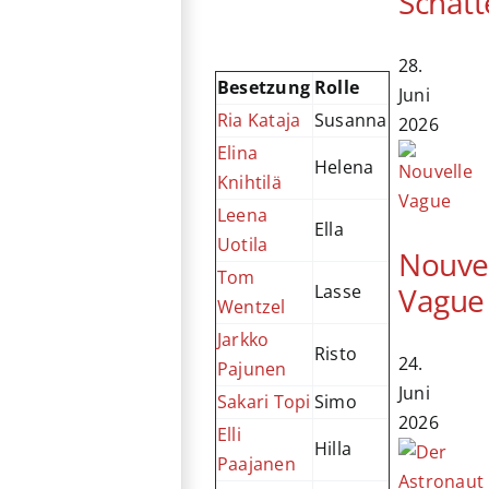
Schatt
28.
Besetzung
Rolle
Juni
Ria Kataja
Susanna
2026
Elina
Helena
Knihtilä
Leena
Ella
Uotila
Nouve
Tom
Vague
Lasse
Wentzel
Jarkko
Risto
24.
Pajunen
Juni
Sakari Topi
Simo
2026
Elli
Hilla
Paajanen