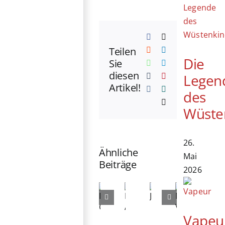
Facebook
X
Teilen
Reddit
LinkedIn
Die
Sie
WhatsApp
Telegram
diesen
Legen
Tumblr
Pinterest
Artikel!
Vk
Xing
des
E-
Wüste
Mail
26.
Ähnliche
Mai
Beiträge
2026
Vapeu
Die
Die
Nouvelle
Julián