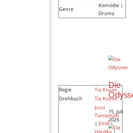
Komödie |
Genre
Drama
Die
Regie
Tia Kouvo
Odyss
Drehbuch
Tia Kouvo
Jussi
15. Juli
Tantamäki
2026
|
Emilia
Haukka
|