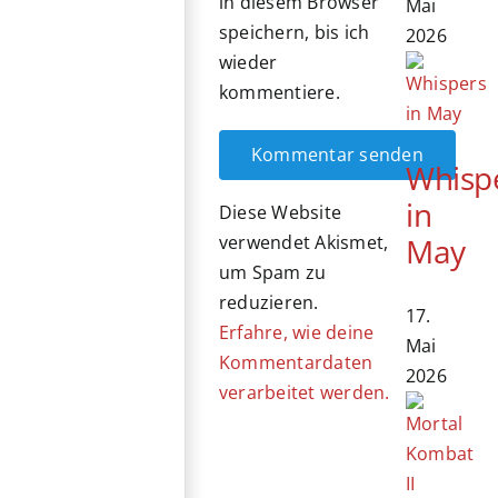
in diesem Browser
Mai
speichern, bis ich
2026
wieder
kommentiere.
Whisp
in
Diese Website
May
verwendet Akismet,
um Spam zu
reduzieren.
17.
Erfahre, wie deine
Mai
Kommentardaten
2026
verarbeitet werden.