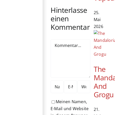
Odyssee
Ältern
Vague
Hinterlasse
25.
einen
Mai
Kommentar
2026
Kommentar
The
Manda
And
Grogu
Meinen Namen,
E-Mail und Website
21.