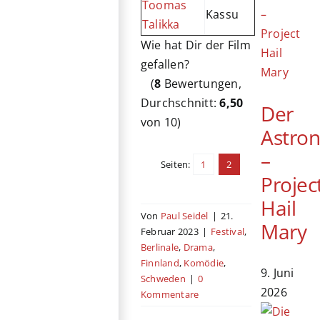
Toomas
Kassu
Talikka
Wie hat Dir der Film
gefallen?
(
8
Bewertungen,
Durchschnitt:
6,50
Der
von 10)
Astro
–
Seiten:
1
2
Projec
Hail
Von
Paul Seidel
|
21.
Mary
Februar 2023
|
Festival
,
Berlinale
,
Drama
,
Finnland
,
Komödie
,
9. Juni
Schweden
|
0
2026
Kommentare