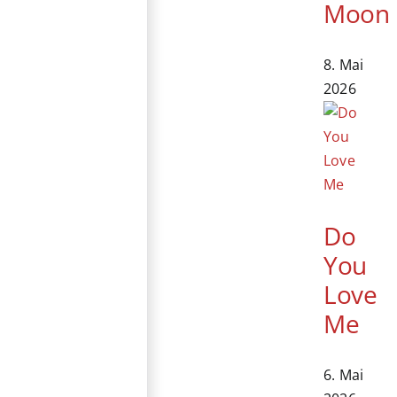
Moon
8. Mai
2026
Do
You
Love
Me
6. Mai