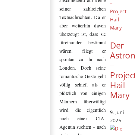
anschließend auf keine
seiner zahlreichen
Textnachrichten. Da er
aber weiterhin davon
überzeugt ist, dass sie
füreinander bestimmt
Der
wären, fliegt er
Astro
spontan zu ihr nach
–
London. Doch seine
Projec
romantische Geste geht
Hail
völlig schief, als er
Mary
plötzlich von einigen
Männern überwältigt
wird, die eigentlich
9. Juni
nach einer CIA-
2026
Agentin suchten – nach