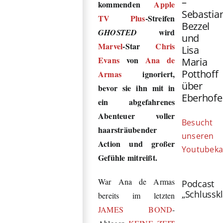
–
kommenden
Apple
Sebastia
TV Plus
-Streifen
Bezzel
wird
GHOSTED
und
Marvel
-Star
Chris
Lisa
Evans
von
Ana de
Maria
Potthoff
Armas
ignoriert,
über
bevor sie ihn mit in
Eberhofe
ein abgefahrenes
Abenteuer voller
Besucht
haarsträubender
unseren
Action und großer
Youtubeka
Gefühle mitreißt.
War Ana de Armas
Podcast
„Schlussk
bereits im letzten
JAMES BOND
-