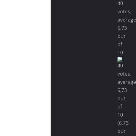
(6,73
out