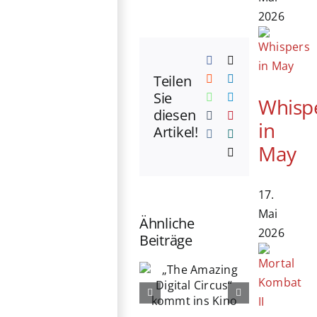
2026
Facebook
X
Teilen
Reddit
LinkedIn
Sie
WhatsApp
Telegram
Whisp
diesen
Tumblr
Pinterest
in
Artikel!
Vk
Xing
May
E-
Mail
17.
Mai
Ähnliche
2026
Beiträge
„The
76. Berlinale
Amazing
eröffnet:
Digital
Michelle
Circus“