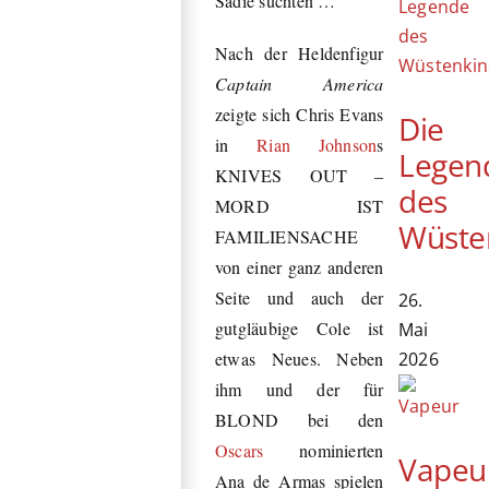
Sadie suchten …
Nach der Heldenfigur
Captain America
zeigte sich Chris Evans
Die
in
Rian Johnson
s
Legen
KNIVES OUT –
des
MORD IST
Wüste
FAMILIENSACHE
von einer ganz anderen
Seite und auch der
26.
gutgläubige Cole ist
Mai
2026
etwas Neues. Neben
ihm und der für
BLOND bei den
Oscars
nominierten
Vapeu
Ana de Armas spielen