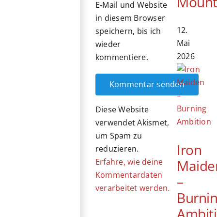
Mount
E-Mail und Website
in diesem Browser
12.
speichern, bis ich
Mai
wieder
2026
kommentiere.
Diese Website
verwendet Akismet,
um Spam zu
Iron
reduzieren.
Maide
Erfahre, wie deine
Kommentardaten
–
verarbeitet werden.
Burni
Ambit