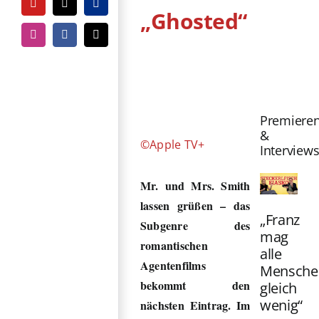
YouTube
Tiktok
PayPal
„Ghosted“
Instagram
Facebook
E-
Mail
Zeige
grösseres
Bild
Premiere
&
©Apple TV+
Interview
Mr. und Mrs. Smith
lassen grüßen – das
„Franz
Subgenre des
mag
romantischen
alle
Agentenfilms
Mensche
bekommt den
gleich
wenig“
nächsten Eintrag. Im