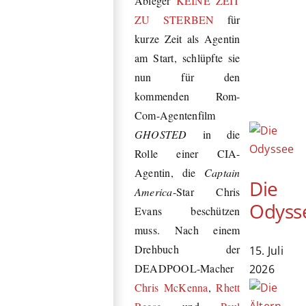
Ableger
KEINE ZEIT
ZU STERBEN
für
kurze Zeit als Agentin
am Start, schlüpfte sie
nun für den
kommenden Rom-
Com-Agentenfilm
GHOSTED
in die
Rolle einer CIA-
Agentin, die
Captain
Die
America
-Star Chris
Odyss
Evans beschützen
muss. Nach einem
Drehbuch der
15. Juli
DEADPOOL-Macher
2026
Chris McKenna
,
Rhett