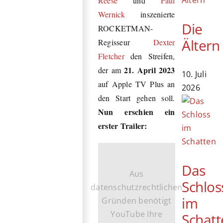
Reese
und
Paul
Wernick
inszenierte
Die
ROCKETMAN-
Ältern
Regisseur
Dexter
Fletcher
den Streifen,
21. April 2023
der am
10. Juli
auf Apple TV Plus an
2026
den Start gehen soll.
Nun erschien ein
erster Trailer:
Das
Aus
Schlos
datenschutzrechtlichen
im
Gründen benötigt
YouTube Ihre
Schatt