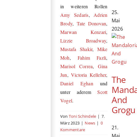
in weiteren Rollen
25.
Amy Sedaris
,
Adrien
Mai
Brody
,
Tate Donovan
,
2026
Marwan Kenzari
,
Lizzie Broadway
,
Mustafa Shakir
,
Mike
Moh
,
Fahim Fazli
,
Marisol Correa
,
Gina
Jun
,
Victoria Kelleher
,
The
Daniel Eghan
und
Manda
unter aderem
Scott
And
Vogel
.
Grogu
Von
Toni Schindele
|
7.
März 2023
|
News
|
0
21.
Kommentare
Mai