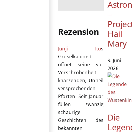
Astro
–
Projec
Rezension
Hail
Mary
Junji Ito
s
Gruselkabinett
9. Juni
öffnet seine vor
2026
Verschrobenheit
knarzenden, Unheil
versprechenden
Pforten: Seit Januar
füllen zwanzig
schaurige
Die
Geschichten des
Legen
bekannten