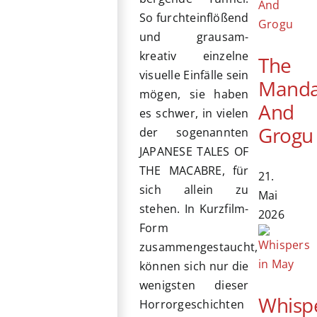
So furchteinflößend
und grausam-
kreativ einzelne
The
visuelle Einfälle sein
Manda
mögen, sie haben
And
es schwer, in vielen
Grogu
der sogenannten
JAPANESE TALES OF
THE MACABRE, für
21.
sich allein zu
Mai
stehen. In Kurzfilm-
2026
Form
zusammengestaucht,
können sich nur die
wenigsten dieser
Whisp
Horrorgeschichten