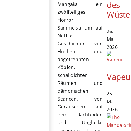
des
Mangaka ein
Wüste
zwölfteiliges
Horror-
Sammelsurium auf
26.
Netflix.
Mai
Geschichten von
2026
Flüchen und
abgetrennten
Köpfen,
Vapeu
schalldichten
Räumen und
dämonischen
25.
Seancen, von
Mai
Geräuschen auf
2026
dem Dachboden
und Unglücke
bergende Tunnel.