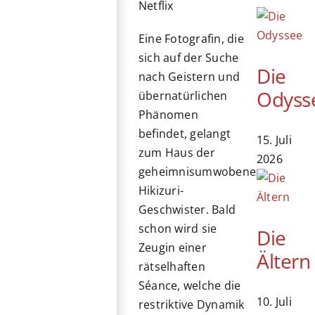
Netflix
Eine Fotografin, die
sich auf der Suche
Die
nach Geistern und
Odyss
übernatürlichen
Phänomen
befindet, gelangt
15. Juli
zum Haus der
2026
geheimnisumwobenen
Hikizuri-
Geschwister. Bald
schon wird sie
Die
Zeugin einer
Ältern
rätselhaften
Séance, welche die
10. Juli
restriktive Dynamik