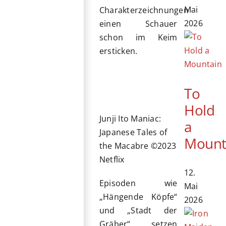
Mai
Charakterzeichnungen
2026
einen Schauer
schon im Keim
ersticken.
To
Hold
Junji Ito Maniac:
a
Japanese Tales of
Mount
the Macabre ©2023
Netflix
12.
Episoden wie
Mai
„Hängende Köpfe“
2026
und „Stadt der
Gräber“ setzen