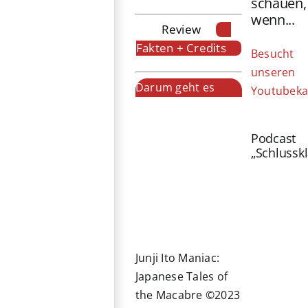
schauen,
wenn...
Review
Fakten + Credits
Besucht
unseren
Darum geht es
Youtubeka
Podcast
„Schlussk
Junji Ito Maniac:
Japanese Tales of
the Macabre ©2023