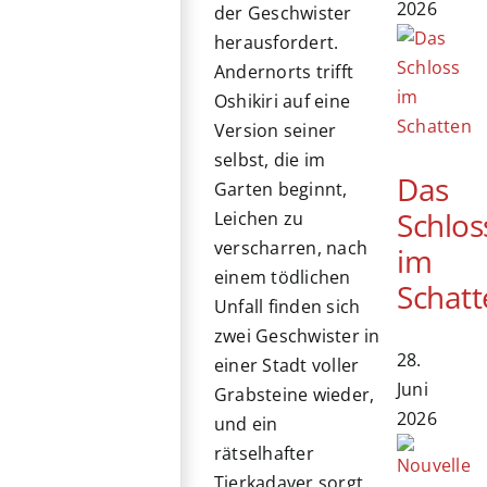
2026
der Geschwister
herausfordert.
Andernorts trifft
Oshikiri auf eine
Version seiner
selbst, die im
Das
Garten beginnt,
Schlos
Leichen zu
verscharren, nach
im
einem tödlichen
Schatt
Unfall finden sich
zwei Geschwister in
28.
einer Stadt voller
Juni
Grabsteine wieder,
2026
und ein
rätselhafter
Tierkadaver sorgt