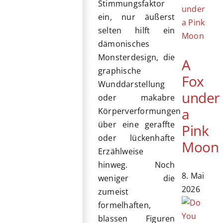
Stimmungsfaktor
ein, nur äußerst
selten hilft ein
dämonisches
Monsterdesign, die
A
graphische
Fox
Wunddarstellung
under
oder makabre
a
Körperverformungen
über eine geraffte
Pink
oder lückenhafte
Moon
Erzählweise
hinweg. Noch
8. Mai
weniger die
2026
zumeist
formelhaften,
blassen Figuren