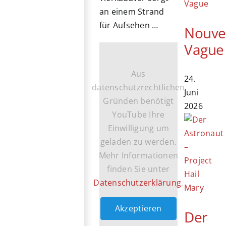
an einem Strand
für Aufsehen …
Nouve
Vague
Aus
24.
datenschutzrechtlichen
Juni
Gründen benötigt
2026
YouTube Ihre
Einwilligung um
geladen zu werden.
Mehr Informationen
finden Sie unter
Datenschutzerklärung
.
Akzeptieren
Der