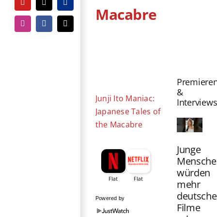
YouTube
Tiktok
PayPal
Macabre
Instagram
Facebook
E-
Mail
Zeige
grösseres
Bild
Premiere
&
Junji Ito Maniac:
Interview
Japanese Tales of
the Macabre
Junge
Mensche
würden
mehr
deutsche
Powered by
Filme