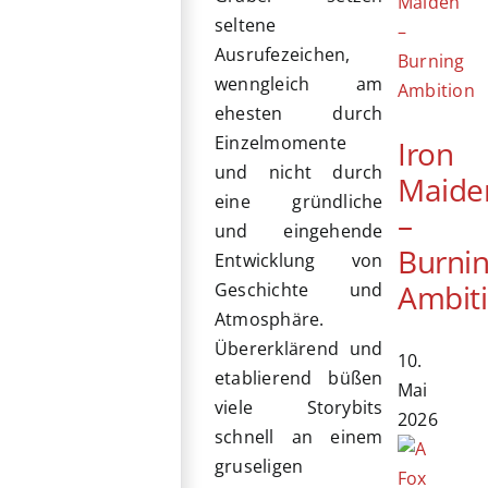
seltene
Ausrufezeichen,
wenngleich am
ehesten durch
Einzelmomente
Iron
und nicht durch
Maide
eine gründliche
–
und eingehende
Burni
Entwicklung von
Ambit
Geschichte und
Atmosphäre.
Übererklärend und
10.
etablierend büßen
Mai
viele Storybits
2026
schnell an einem
gruseligen