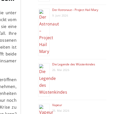
Der Astronaut – Project Hail Mary
die unter
9. Juni 2026
ückt vom
sie eine
ll. Ihre
lossenen
iten ist
fft beide
 einsamer
Die Legende des Wüstenkindes
26. Mai 2026
 eröffnen
rnehmen,
enheiten
 nur noch
Vapeur
 Krise zu
25. Mai 2026