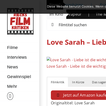
Zum
fnet: Michelle Yeoh erhält Ehrenbären
News!
|
Prime Video 
Diese Website benutzt Cookies. Wenn d
Inhalt
de des Wüstenkindes
|
Im Kino
Vapeur
|
The Mandalori
springen
Suche
nach:
Love Sarah – Lieb
Filme
Interviews
Zeige
grösseres
Love Sarah - Liebe ist die wich
News
Bild
Gewinnspiel
Filmkritik
In Kürze
Das sagen
Mehr
Jetzt auf Amazon kauf
Originaltitel: Love Sarah