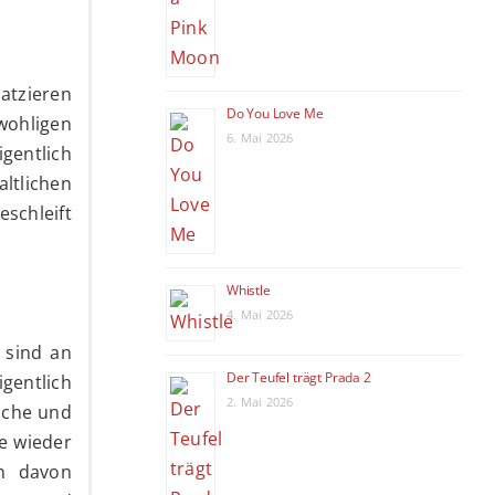
atzieren
Do You Love Me
wohligen
6. Mai 2026
igentlich
ltlichen
schleift
Whistle
4. Mai 2026
 sind an
Der Teufel trägt Prada 2
gentlich
2. Mai 2026
ische und
se wieder
en davon