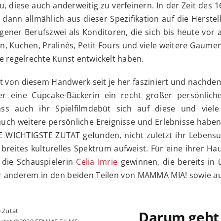
, diese auch anderweitig zu verfeinern. In der Zeit des 16
 dann allmählich aus dieser Spezifikation auf die Herste
ener Berufszwei als Konditoren, die sich bis heute vor 
n, Kuchen, Pralinés, Petit Fours und viele weitere Gaum
e regelrechte Kunst entwickelt haben.
t von diesem Handwerk seit je her fasziniert und nachde
r eine Cupcake-Bäckerin ein recht großer persönliche
ss auch ihr Spielfilmdebüt sich auf diese und viele
auch weitere persönliche Ereignisse und Erlebnisse haben
E WICHTIGSTE ZUTAT gefunden, nicht zuletzt ihr Lebensu
r breites kulturelles Spektrum aufweist. Für eine ihrer Ha
die Schauspielerin
Celia Imrie
gewinnen, die bereits in 
er anderem in den beiden Teilen von MAMMA MIA! sowie a
Darum geht