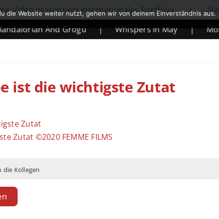
präsentiert internationales Portfolio
|
Netflix künd
u die Website weiter nutzt, gehen wir von deinem Einverständnis aus.
an And Grogu
|
Whispers in May
|
Mortal Komb
e ist die wichtigste Zutat
tigste Zutat ©2020 FEMME FILMS
 die Kollegen
en