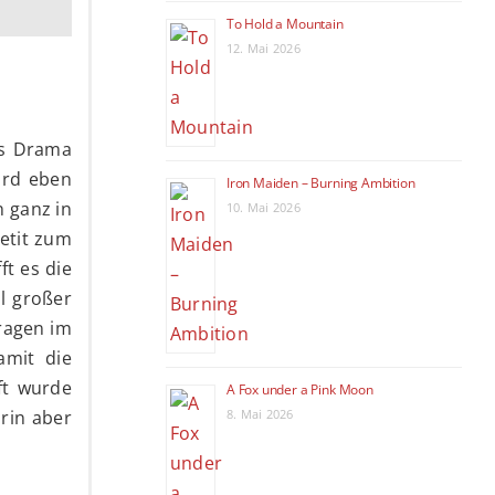
To Hold a Mountain
12. Mai 2026
es Drama
ird eben
Iron Maiden – Burning Ambition
n ganz in
10. Mai 2026
petit zum
ft es die
l großer
Fragen im
amit die
ft wurde
A Fox under a Pink Moon
arin aber
8. Mai 2026