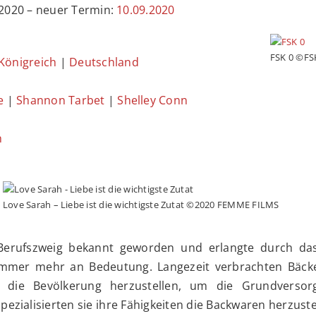
.2020 – neuer Termin:
10.09.2020
FSK 0 ©FS
 Königreich
|
Deutschland
e
|
Shannon Tarbet
|
Shelley Conn
h
Love Sarah – Liebe ist die wichtigste Zutat ©2020 FEMME FILMS
 Berufszweig bekannt geworden und erlangte durch das
mmer mehr an Bedeutung. Langezeit verbrachten Bäck
ür die Bevölkerung herzustellen, um die Grundverso
pezialisierten sie ihre Fähigkeiten die Backwaren herzust