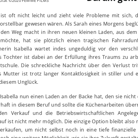
e Zutat ©2020 FEMME FILMS
st oft nicht leicht und zieht viele Probleme mit sich, 
stellbar gewesen wären. Als Sarah eines Morgens begl
den Weg macht in ihren neuen kleinen Laden, aus dem 
möchte, hat sie plötzlich einen tragischen Fahrradunfa
erin Isabella wartet indes ungeduldig vor den versch
Tochter ist dabei an der Erfüllung ihres Traums zu arbe
ettschule. Die schreckliche Nachricht über den Verlust tri
Mutter ist trotz langer Kontaktlosigkeit in stiller und
diesem Unglück.
 Isabella nun einen Laden an der Backe hat, den sie nicht
haft in diesem Beruf und sollte die Küchenarbeiten übe
en Verkauf und die Betriebswirtschaftlichen Angeleg
uf ist nicht mehr möglich. Die einzige Option bleibt also
rkaufen, um nicht selbst noch in eine tiefe finanzielle