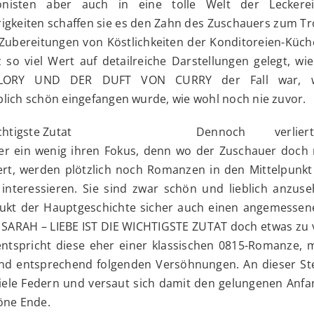
onisten aber auch in eine tolle Welt der Leckere
gkeiten schaffen sie es den Zahn des Zuschauers zum Tr
ubereitungen von Köstlichkeiten der Konditoreien-Küche
 so viel Wert auf detailreiche Darstellungen gelegt, wi
LLORY UND DER DUFT VON CURRY der Fall war, 
lich schön eingefangen wurde, wie wohl noch nie zuvor.
Dennoch verlie
er ein wenig ihren Fokus, denn wo der Zuschauer doch
ert, werden plötzlich noch Romanzen in den Mittelpunkt 
t interessieren. Sie sind zwar schön und lieblich anzus
dukt der Hauptgeschichte sicher auch einen angemessene
E SARAH – LIEBE IST DIE WICHTIGSTE ZUTAT doch etwas zu 
entspricht diese eher einer klassischen 0815-Romanze, 
nd entsprechend folgenden Versöhnungen. An dieser Stel
iele Federn und versaut sich damit den gelungenen Anfa
öne Ende.