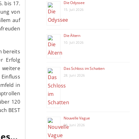
Die Odyssee
. bis 17.
15. Juli 2026
llung von
allem auf
enfreuden
Die Ältern
10. Juli 2026
m bereits
r Erfolg
 weitere
Das Schloss im Schatten
28. Juni 2026
 Einfluss
mfeld in
uptrollen
über 120
uch BEST
Nouvelle Vague
24. Juni 2026
 es…