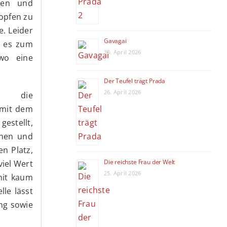
ien und
opfen zu
. Leider
Gavagai
e es zum
30. April 2026
wo eine
Der Teufel trägt Prada
26. April 2026
rt die
 mit dem
gestellt,
ehen und
n Platz,
Die reichste Frau der Welt
viel Wert
25. April 2026
mit kaum
le lässt
ng sowie