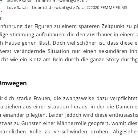
t
Love Sarah – Liebe ist die wichtigste Zutat ©2020 FEMME FILMS
,
r
nführung der Figuren zu einem späteren Zeitpunkt zu pl
ige Stimmung aufzubauen, die den Zuschauer in einem 
 Hause gehen lässt. Doch viel schöner ist, dass diese e
erst verändernde Situation nur einen sekundären inha
cht wie ein Klotz am Bein durch die ganze Story durchge
f Umwegen
rklich starke Frauen, die zwangsweise dazu verpflichtet
ziehen aus einer Situation heraus, in der die Damen ei
u einander pflegten. Leider jedoch wird diese enthusiast
 etwas zu Gunsten einer Männerrolle geopfert, womit die
männlichen Rolle zu verschwinden drohen. Abgeseh