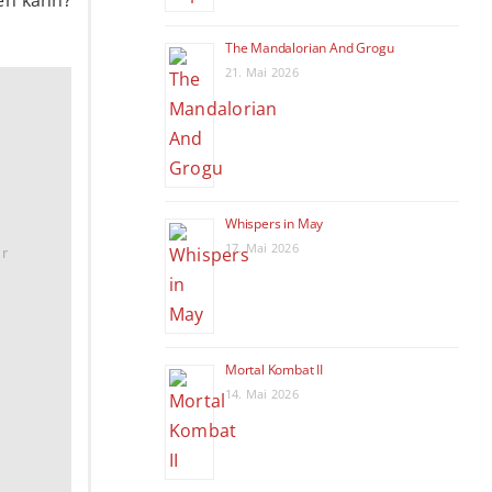
ten kann?
The Mandalorian And Grogu
21. Mai 2026
Whispers in May
17. Mai 2026
hr
Mortal Kombat II
14. Mai 2026