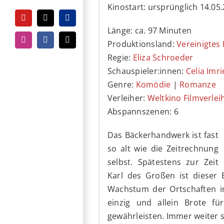
Kinostart: ursprünglich 14.05
YouTube
Tiktok
PayPal
Länge: ca. 97 Minuten
Produktionsland:
Vereinigtes
Instagram
Facebook
E-
Mail
Regie:
Eliza Schroeder
Schauspieler:innen:
Celia Imri
Genre:
Komödie
|
Romanze
Verleiher:
Weltkino Filmverlei
Abspannszenen: 6
Das Bäckerhandwerk ist fast
so alt wie die Zeitrechnung
selbst. Spätestens zur Zeit
Karl des Großen ist dieser
Wachstum der Ortschaften i
einzig und allein Brote f
gewährleisten. Immer weiter s