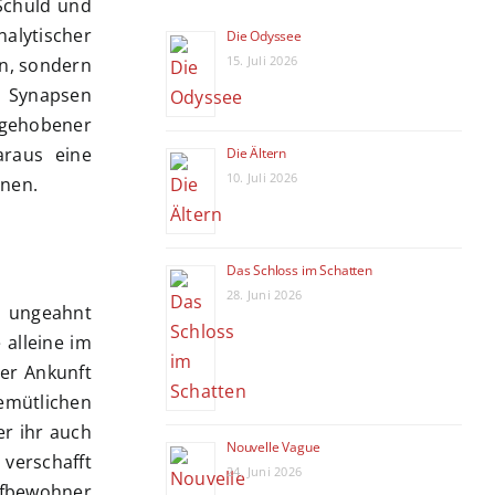
 Schuld und
nalytischer
Die Odyssee
15. Juli 2026
en, sondern
 Synapsen
 gehobener
araus eine
Die Ältern
10. Juli 2026
nnen.
Das Schloss im Schatten
28. Juni 2026
 ungeahnt
 alleine im
rer Ankunft
gemütlichen
er ihr auch
Nouvelle Vague
 verschafft
24. Juni 2026
rfbewohner