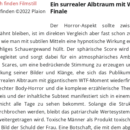
Ein surrealer Albtraum mit 
Finale
 finden ©2022 Plaion
Der Horror-Aspekt sollte zwi
nt bleiben, ist im direkten Vergleich aber fast schon z
 wie man mit subtilen Mitteln eine hypnotische Wirkung 
hliges Schauergewand hüllt. Der sphärische Score wird
egleitet und sorgt dabei für ein atmosphärisches Amb
p Scares, um eine bedrückende Stimmung zu erzeugen un
rkung seiner Bilder und Klänge, ehe sich das Publikum
urrealen Albtraum mit gigantischem WTF-Moment wiederfi
echter Body-Horror und die komplexe erzählerische Them
reis und der inhaltliche Subtext manifestiert sich in eine
nicht alle Tage zu sehen bekommt. Solange die Stru
urchbrochen werden, bleibt das patriarchale Wertesystem
eitergetragen wird. Toxische Männer als Produkt toxisc
 Bild der Schuld der Frau. Eine Botschaft, die mit dem a