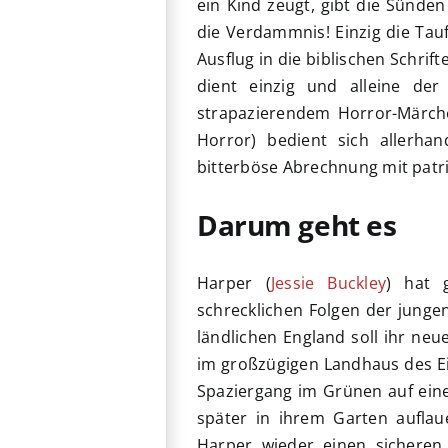
ein Kind zeugt, gibt die Sünde
die Verdammnis! Einzig die Tauf
Ausflug in die biblischen Schri
dient einzig und alleine de
strapazierendem Horror-Märc
Horror) bedient sich allerha
bitterböse Abrechnung mit patri
Darum geht es
Harper (
Jessie Buckley
) hat 
schrecklichen Folgen der jungen
ländlichen England soll ihr neu
im großzügigen Landhaus des E
Spaziergang im Grünen auf einen
später in ihrem Garten auflauer
Harper wieder einen sichere