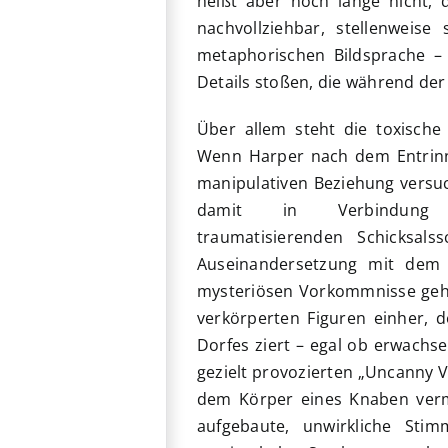
heißt aber noch lange nicht, 
nachvollziehbar, stellenweis
metaphorischen Bildsprache –
Details stoßen, die während der
Über allem steht die toxische 
Wenn Harper nach dem Entrinn
manipulativen Beziehung versu
damit in Verbindung 
traumatisierenden Schicksals
Auseinandersetzung mit dem 
mysteriösen Vorkommnisse gehe
verkörperten Figuren einher, 
Dorfes ziert – egal ob erwachs
gezielt provozierten „Uncanny Va
dem Körper eines Knaben verm
aufgebaute, unwirkliche Sti