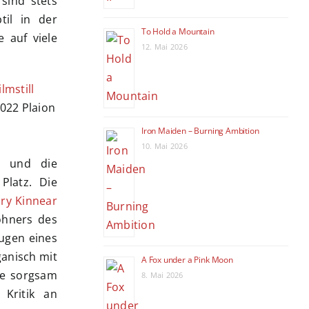
sind stets
til in der
To Hold a Mountain
 auf viele
12. Mai 2026
2022 Plaion
Iron Maiden – Burning Ambition
10. Mai 2026
ss und die
Platz. Die
ry Kinnear
ohners des
ugen eines
ganisch mit
A Fox under a Pink Moon
ie sorgsam
8. Mai 2026
 Kritik an