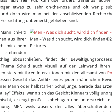
dass MEN sein Publikum überfordert. Garlands Motive 
e sogar etwas zu sehr on-the-nose und oft wenig sub
 und doch wird man bei der anschließenden Recherche
 Erstsichtung unbemerkt geblieben sind.
Männlichkeit!
en aus ihrer
Men – Was dich sucht, wird dich finden ©
cht mit einem
Pictures
stehenden
schlag abzuschließen, findet der Bewältigungsproze
Thema Schuld auch visuell auf der Leinwand ihren 
n stets mit ihren Interaktionen mit den allesamt von
Ro
dessen Gesicht das Antlitz eines jeden männlichen Bew
ener Mann oder halbstarker Schuljunge. Gerade das Erze
lley“ Effekts, wenn sich das Gesicht Kinnears völlig unor
ischt, erzeugt großes Unbehagen und unterstreicht d
mmung. MEN weiß abseits der alles überschattenden