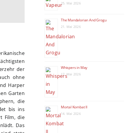
25. Mai 2026
The Mandalorian And Grogu
21. Mai 2026
ikanische
ächtigsten
Whispers in May
erzehr der
17. Mai 2026
 auch ohne
and Harper
ünen Garten
phern, die
Mortal Kombat II
et bis ins
14. Mai 2026
t Film, die
nlädt. Das