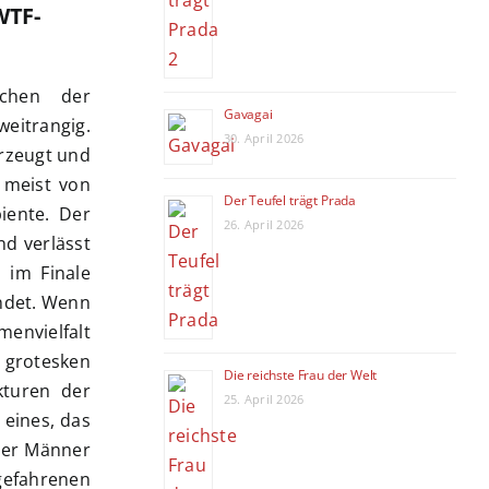
WTF-
schen der
Gavagai
weitrangig.
30. April 2026
erzeugt und
 meist von
Der Teufel trägt Prada
iente. Der
26. April 2026
d verlässt
 im Finale
ndet. Wenn
envielfalt
m grotesken
Die reichste Frau der Welt
kturen der
25. April 2026
 eines, das
her Männer
bgefahrenen