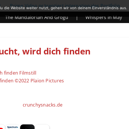
e Video präsentiert internationales Portfolio
|
Net
u die Website weiter nutzt, gehen wir von deinem Einverständnis aus.
andalorian And Grogu
|
Whispers in May
|
Mort
ucht, wird dich finden
 finden ©2022 Plaion Pictures