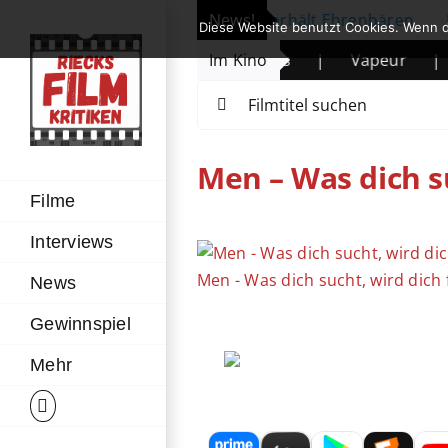
Zum
ale eröffnet: Michelle Yeoh erhält Ehrenbären
News!
|
Prim
Diese Website benutzt Cookies. Wenn d
Inhalt
e Legende des Wüstenkindes
Im Kino
|
Vapeur
|
The M
springen
Suche
nach:
Men – Was dich s
Filme
Interviews
Zeige
grösseres
Men - Was dich sucht, wird dich
News
Bild
Gewinnspiel
Mehr