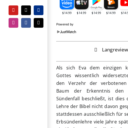
YouTube
Tiktok
PayPal
Instagram
Facebook
E-
Powered by
Mail
Langrevie
Als sich Eva dem einzigen k
Gottes wissentlich widersetz
den Verzehr der verbotenen
Baum der Erkenntnis den 
Sündenfall beschließt, ist die
Lehre der Bibel nicht davon ge
stattdessen ausschließlich für 
Erbsündenlehre viele Jahre spä