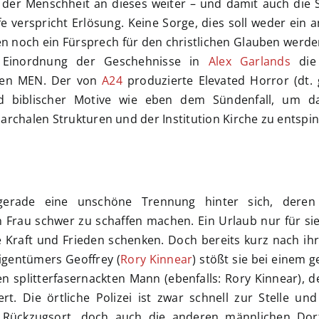
n der Menschheit an dieses weiter – und damit auch die
e verspricht Erlösung. Keine Sorge, dies soll weder ein a
ften noch ein Fürsprech für den christlichen Glauben werd
r Einordnung der Geschehnisse in
Alex Garlands
die
hen MEN. Der von
A24
produzierte Elevated Horror (dt.
nd biblischer Motive wie eben dem Sündenfall, um d
archalen Strukturen und der Institution Kirche zu entspi
gerade eine unschöne Trennung hinter sich, deren
 Frau schwer zu schaffen machen. Ein Urlaub nur für sie
e Kraft und Frieden schenken. Doch bereits kurz nach ih
igentümers Geoffrey (
Rory Kinnear
) stößt sie bei einem 
 splitterfasernackten Mann (ebenfalls: Rory Kinnear), d
t. Die örtliche Polizei ist zwar schnell zur Stelle und
n Rückzugsort, doch auch die anderen männlichen Do