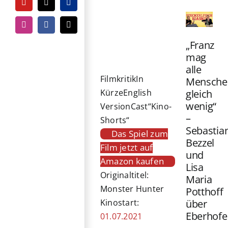
YouTube
Tiktok
PayPal
Instagram
Facebook
E-
Mail
„Franz
mag
alle
Filmkritik
In
Mensche
gleich
Kürze
English
wenig“
Version
Cast
“Kino-
–
Shorts“
Sebastia
Das Spiel zum
Bezzel
Film jetzt auf
und
Amazon kaufen
Lisa
Originaltitel:
Maria
Monster Hunter
Potthoff
über
Kinostart:
Eberhofe
01.07.2021