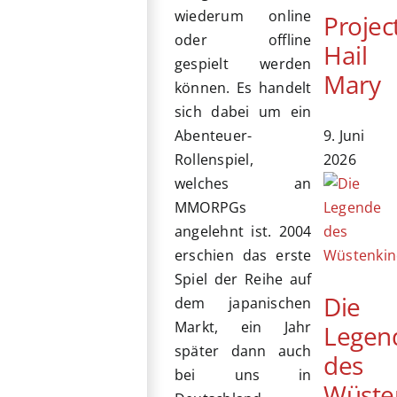
wiederum online
Projec
oder offline
Hail
gespielt werden
Mary
können. Es handelt
sich dabei um ein
9. Juni
Abenteuer-
2026
Rollenspiel,
welches an
MMORPGs
angelehnt ist. 2004
erschien das erste
Spiel der Reihe auf
Die
dem japanischen
Markt, ein Jahr
Legen
später dann auch
des
bei uns in
Wüste