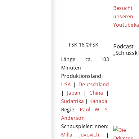
Besucht
unseren
Youtubeka
FSK 16 ©FSK
Podcast
„Schlussk
Länge: ca. 103
Minuten
Produktionsland:
USA
|
Deutschland
|
Japan
|
China
|
Südafrika
|
Kanada
Regie:
Paul W. S.
Anderson
Schauspieler:innen:
Milla Jovovich
|