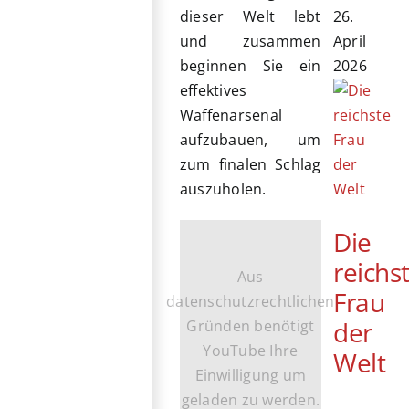
26.
dieser Welt lebt
April
und zusammen
2026
beginnen Sie ein
effektives
Waffenarsenal
aufzubauen, um
zum finalen Schlag
auszuholen.
Die
reichs
Aus
Frau
datenschutzrechtlichen
der
Gründen benötigt
YouTube Ihre
Welt
Einwilligung um
geladen zu werden.