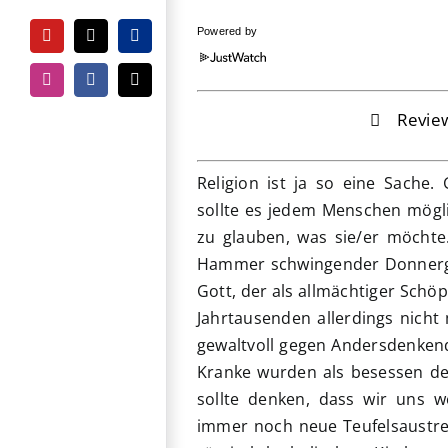
Powered by
YouTube
Tiktok
PayPal
Instagram
Facebook
E-
Mail
Revie
Religion ist ja so eine Sache. 
sollte es jedem Menschen mögli
zu glauben, was sie/er möchte
Hammer schwingender Donnergott
Gott, der als allmächtiger Schö
Jahrtausenden allerdings nicht 
gewaltvoll gegen Andersdenken
Kranke wurden als besessen de
sollte denken, dass wir uns w
immer noch neue Teufelsaustrei