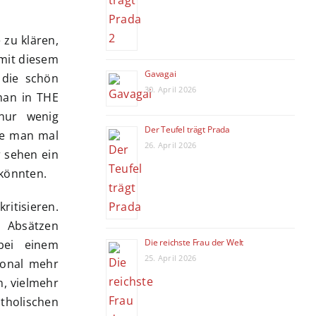
 zu klären,
 mit diesem
Gavagai
 die schön
30. April 2026
 man in THE
nur wenig
Der Teufel trägt Prada
te man mal
26. April 2026
r sehen ein
 könnten.
ritisieren.
Absätzen
Die reichste Frau der Welt
bei einem
25. April 2026
sonal mehr
n, vielmehr
atholischen