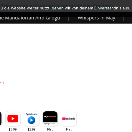
eo präsentiert internationales Portfolio
|
Netflix k
u die Website weiter nutzt, gehen wir von deinem Einverständnis aus.
orian And Grogu
|
Whispers in May
|
Mortal Ko
eo