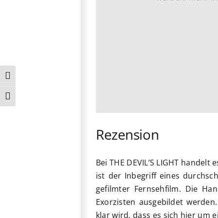
Umschalten auf hohe Kontraste
Schrift vergrößern
Rezension
Bei THE DEVIL’S LIGHT handelt es
ist der Inbegriff eines durchsc
gefilmter Fernsehfilm. Die Ha
Exorzisten ausgebildet werden
klar wird, dass es sich hier um 