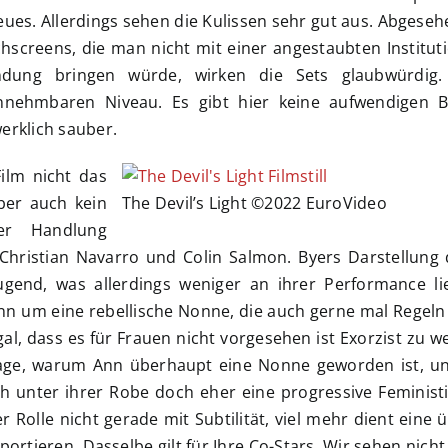
eues. Allerdings sehen die Kulissen sehr gut aus. Abgese
hscreens, die man nicht mit einer angestaubten Institut
indung bringen würde, wirken die Sets glaubwürdig
nnehmbaren Niveau. Es gibt hier keine aufwendigen B
erklich sauber.
Film nicht das
ber auch kein
The Devil’s Light ©2022 EuroVideo
der Handlung
 Christian Navarro und Colin Salmon. Byers Darstellung
eugend, was allerdings weniger an ihrer Performance li
nn um eine rebellische Nonne, die auch gerne mal Regeln
gal, dass es für Frauen nicht vorgesehen ist Exorzist zu 
 Frage, warum Ann überhaupt eine Nonne geworden ist, u
h unter ihrer Robe doch eher eine progressive Feministi
er Rolle nicht gerade mit Subtilität, viel mehr dient eine
rtieren. Dasselbe gilt für Ihre Co-Stars. Wir sehen nicht