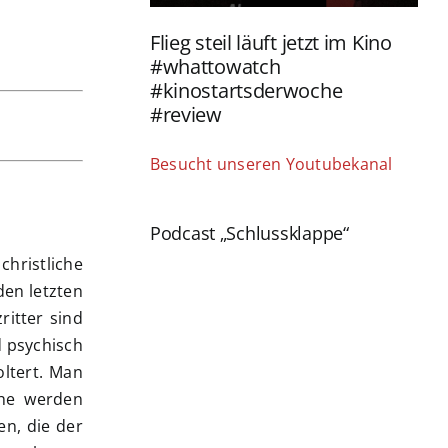
Flieg steil läuft jetzt im Kino
#whattowatch
#kinostartsderwoche
#review
Besucht unseren Youtubekanal
Podcast „Schlussklappe“
christliche
den letzten
ritter sind
 psychisch
ltert. Man
che werden
en, die der