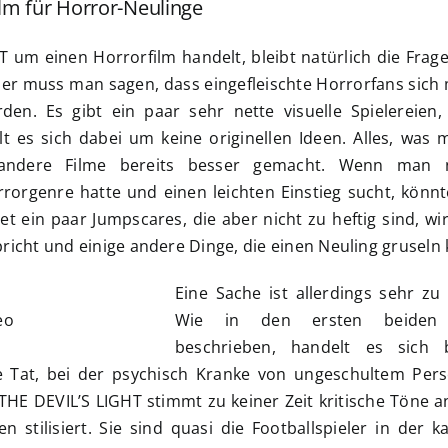
ilm für Horror-Neulinge
T um einen Horrorfilm handelt, bleibt natürlich die Frage
eider muss man sagen, dass eingefleischte Horrorfans sich
den. Es gibt ein paar sehr nette visuelle Spielereien,
lt es sich dabei um keine originellen Ideen. Alles, was
 andere Filme bereits besser gemacht. Wenn man 
orgenre hatte und einen leichten Einstieg sucht, könn
et ein paar Jumpscares, die aber nicht zu heftig sind, wi
richt und einige andere Dinge, die einen Neuling gruseln
Eine Sache ist allerdings sehr zu k
eo
Wie in den ersten beiden 
beschrieben, handelt es sich 
e Tat, bei der psychisch Kranke von ungeschultem Per
THE DEVIL’S LIGHT stimmt zu keiner Zeit kritische Töne a
 stilisiert. Sie sind quasi die Footballspieler in der k