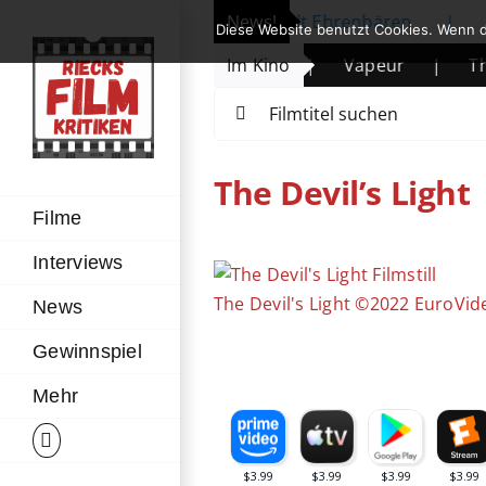
Zum
röffnet: Michelle Yeoh erhält Ehrenbären
News!
|
Prime Vid
Diese Website benutzt Cookies. Wenn d
Inhalt
ende des Wüstenkindes
|
Im Kino
Vapeur
|
The Mandal
springen
Suche
nach:
The Devil’s Light
Filme
Interviews
Zeige
grösseres
The Devil's Light ©2022 EuroVid
News
Bild
Gewinnspiel
Mehr