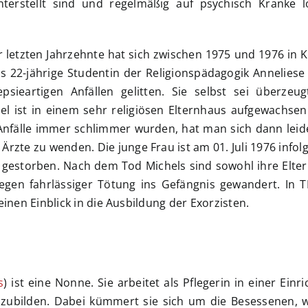
nterstellt sind und regelmäßig auf psychisch Kranke l
r letzten Jahrzehnte hat sich zwischen 1975 und 1976 in 
 22-jährige Studentin der Religionspädagogik Anneliese
psieartigen Anfällen gelitten. Sie selbst sei überzeu
ist in einem sehr religiösen Elternhaus aufgewachsen
Anfälle immer schlimmer wurden, hat man sich dann leide
 Ärzte zu wenden. Die junge Frau ist am 01. Juli 1976 infolg
estorben. Nach dem Tod Michels sind sowohl ihre Eltern
egen fahrlässiger Tötung ins Gefängnis gewandert. In T
en Einblick in die Ausbildung der Exorzisten.
s
) ist eine Nonne. Sie arbeitet als Pflegerin in einer Einr
szubilden. Dabei kümmert sie sich um die Besessenen, 