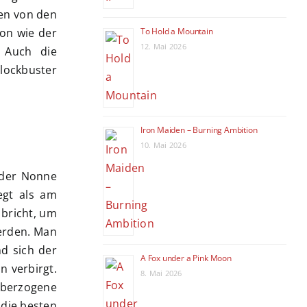
hen von den
To Hold a Mountain
ion wie der
12. Mai 2026
. Auch die
lockbuster
Iron Maiden – Burning Ambition
10. Mai 2026
 der Nonne
egt als am
 bricht, um
werden. Man
nd sich der
A Fox under a Pink Moon
n verbirgt.
8. Mai 2026
 überzogene
 die besten