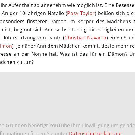
s ihr Aufenthalt so angenehm wie möglich ist. Eine Besess
An der 10-jährigen Natalie (
Posy Taylor
) beißen sich die
n besonders finsterer Dämon im Körper des Mädchens 
ist, beginnt sich Ann selbstständig die Fähigkeiten der
 Unterstützung von Dante (
Christian Navarro
) einen Stu
almon
). Je näher Ann dem Mädchen kommt, desto mehr real
resse an der Nonne hat. Was ist das für ein Dämon? U
dchen zu tun?
en Gründen benötigt YouTube Ihre Einwilligung um gelad
formationen finden Sie unter
Datenschutzerklärung
.