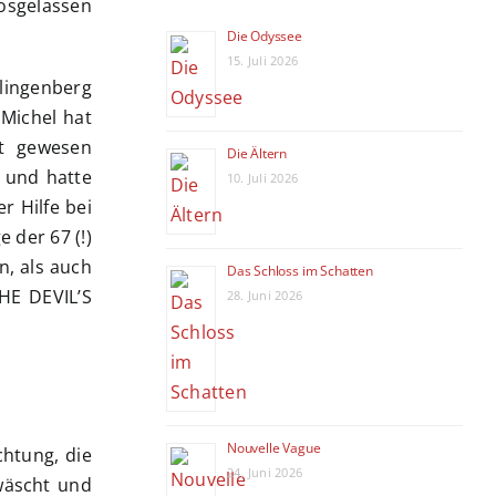
osgelassen
Die Odyssee
15. Juli 2026
Klingenberg
 Michel hat
gt gewesen
Die Ältern
 und hatte
10. Juli 2026
r Hilfe bei
e der 67 (!)
, als auch
Das Schloss im Schatten
HE DEVIL’S
28. Juni 2026
Nouvelle Vague
ichtung, die
24. Juni 2026
wäscht und