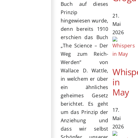
Buch auf dieses
Prinzip
21.
hingewiesen wurde,
Mai
denn bereits 1910
2026
erschien das Buch
„The Science – Der
Weg zum Reich-
Werden“ von
Whisp
Wallace D. Wattle,
in welchem er über
in
ein ähnliches
May
geheimes Gesetz
berichtet. Es geht
17.
um das Prinzip der
Mai
Anziehung und
2026
dass wir selbst
Schöpfer unserer