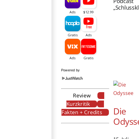
Podcast
„Schlussk
Powered by
Review
Kurzkritik
Die
Fakten + Credits
Odyss