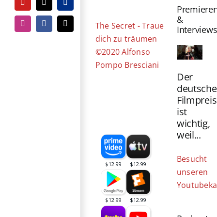
Bild
YouTube
Tiktok
PayPal
Premiere
&
The Secret - Traue
Instagram
Facebook
E-
Interview
Mail
dich zu träumen
©2020 Alfonso
Pompo Bresciani
Der
deutsche
Filmpreis
ist
wichtig,
weil...
Besucht
unseren
Youtubeka