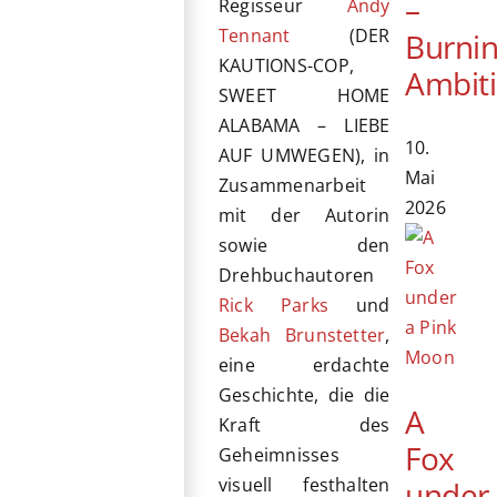
–
Regisseur
Andy
Tennant
(DER
Burni
KAUTIONS-COP,
Ambit
SWEET HOME
ALABAMA – LIEBE
10.
AUF UMWEGEN), in
Mai
Zusammenarbeit
2026
mit der Autorin
sowie den
Drehbuchautoren
Rick Parks
und
Bekah Brunstetter
,
eine erdachte
Geschichte, die die
A
Kraft des
Fox
Geheimnisses
visuell festhalten
under