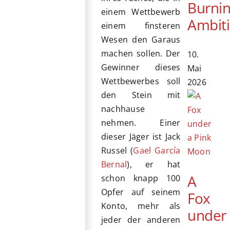
Burni
einem Wettbewerb
Ambit
einem finsteren
Wesen den Garaus
machen sollen. Der
10.
Gewinner dieses
Mai
Wettbewerbes soll
2026
den Stein mit
nachhause
nehmen. Einer
dieser Jäger ist Jack
Russel (
Gael García
Bernal
), er hat
A
schon knapp 100
Opfer auf seinem
Fox
Konto, mehr als
under
jeder der anderen