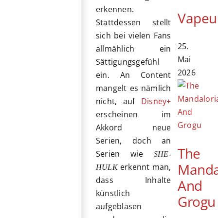
erkennen.
Vapeu
Stattdessen stellt
sich bei vielen Fans
25.
allmählich ein
Mai
Sättigungsgefühl
2026
ein. An Content
mangelt es nämlich
nicht, auf
Disney+
erscheinen im
Akkord neue
Serien, doch an
The
Serien wie
SHE-
Manda
erkennt man,
HULK
dass Inhalte
And
künstlich
Grogu
aufgeblasen