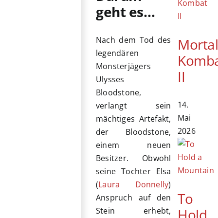
geht es…
Nach dem Tod des
Morta
legendären
Komb
Monsterjägers
II
Ulysses
Bloodstone,
14.
verlangt sein
Mai
mächtiges Artefakt,
2026
der Bloodstone,
einem neuen
Besitzer. Obwohl
seine Tochter Elsa
(
Laura Donnelly
)
To
Anspruch auf den
Hold
Stein erhebt,