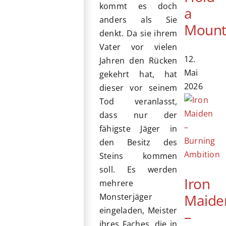
kommt es doch
a
anders als Sie
Mount
denkt. Da sie ihrem
Vater vor vielen
12.
Jahren den Rücken
Mai
gekehrt hat, hat
2026
dieser vor seinem
Tod veranlasst,
dass nur der
fähigste Jäger in
den Besitz des
Steins kommen
soll. Es werden
Iron
mehrere
Maide
Monsterjäger
eingeladen, Meister
–
ihres Faches, die in