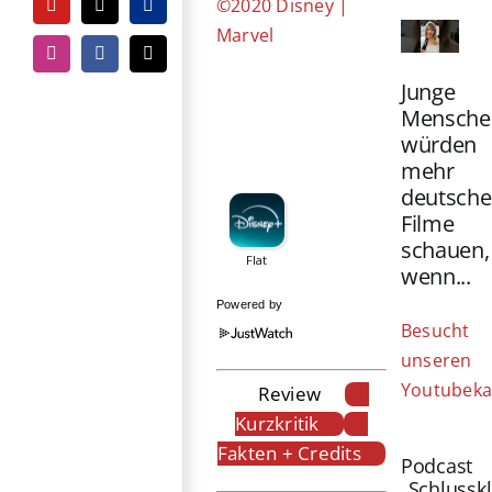
©2020 Disney |
YouTube
Tiktok
PayPal
Marvel
Instagram
Facebook
E-
Mail
Junge
Mensche
würden
mehr
deutsche
Filme
schauen,
wenn...
Powered by
Besucht
unseren
Youtubeka
Review
Kurzkritik
Fakten + Credits
Podcast
„Schlussk