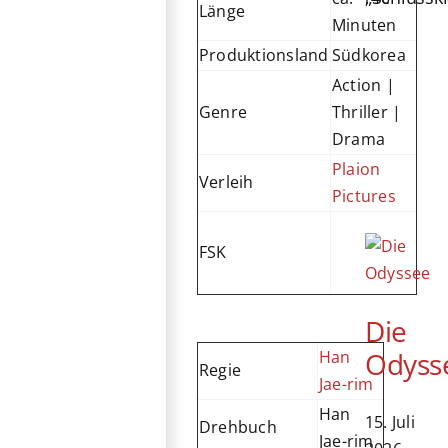
Länge
Minuten
Produktionsland
Südkorea
Action |
Genre
Thriller |
Drama
Plaion
Verleih
Pictures
FSK
Die
Odyss
Han
Regie
Jae-rim
Han
15. Juli
Drehbuch
Jae-rim