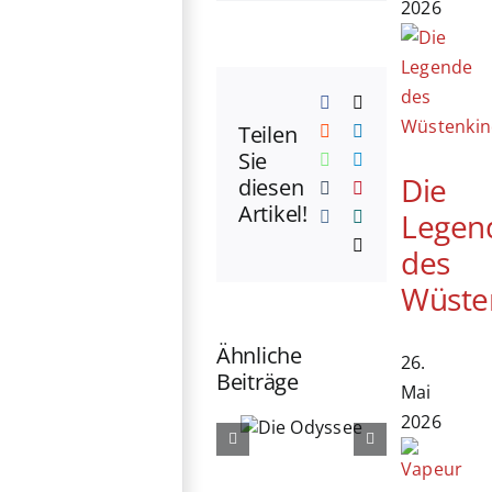
2026
Facebook
X
Teilen
Reddit
LinkedIn
Sie
WhatsApp
Telegram
Die
diesen
Tumblr
Pinterest
Artikel!
Legen
Vk
Xing
E-
des
Mail
Wüste
Ähnliche
26.
Beiträge
Mai
2026
Die
Die
Odyssee
Ältern