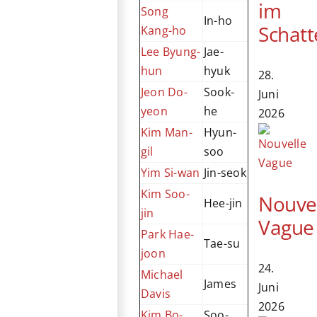
im
Song
In-ho
Schatt
Kang-ho
Lee Byung-
Jae-
hun
hyuk
28.
Jeon Do-
Sook-
Juni
yeon
he
2026
Kim Man-
Hyun-
gil
soo
Yim Si-wan
Jin-seok
Kim Soo-
Nouve
Hee-jin
jin
Vague
Park Hae-
Tae-su
joon
24.
Michael
James
Juni
Davis
2026
Kim Bo-
Soo-