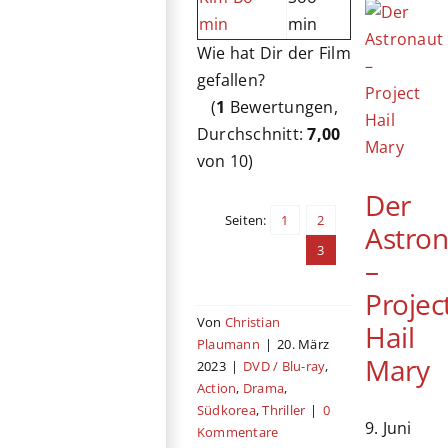
min
min
Wie hat Dir der Film
gefallen?
(
1
Bewertungen,
Durchschnitt:
7,00
von 10)
Der
Seiten:
1
2
Astro
3
–
Projec
Von
Christian
Hail
Plaumann
|
20. März
Mary
2023
|
DVD / Blu-ray
,
Action
,
Drama
,
Südkorea
,
Thriller
|
0
9. Juni
Kommentare