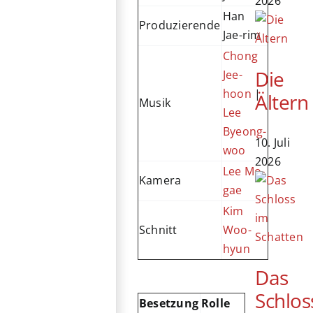
2026
Han
Produzierende
Jae-rim
Chong
Die
Jee-
hoon
|
Ältern
Musik
Lee
Byeong-
10. Juli
woo
2026
Lee Mo-
Kamera
gae
Kim
Schnitt
Woo-
hyun
Das
Schlos
Besetzung
Rolle