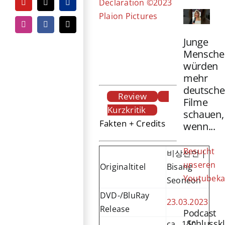
Declaration ©2023
YouTube
Tiktok
PayPal
Plaion Pictures
Instagram
Facebook
E-
Mail
Junge
Mensche
würden
mehr
deutsche
Review
Filme
Kurzkritik
schauen,
Fakten + Credits
wenn...
Besucht
비상선언 |
unseren
Originaltitel
Bisang
Youtubeka
Seoneon
DVD-/BluRay
23.03.2023
Release
Podcast
„Schlussk
ca. 140