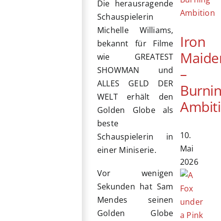
Die herausragende
Schauspielerin
Michelle Williams,
Iron
bekannt für Filme
Maide
wie GREATEST
–
SHOWMAN und
ALLES GELD DER
Burni
WELT erhält den
Ambit
Golden Globe als
beste
10.
Schauspielerin in
Mai
einer Miniserie.
2026
Vor wenigen
Sekunden hat Sam
Mendes seinen
Golden Globe