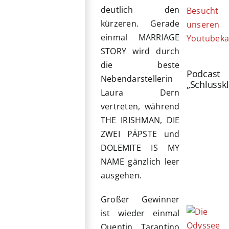
deutlich den
Besucht
kürzeren. Gerade
unseren
einmal MARRIAGE
Youtubeka
STORY wird durch
die beste
Podcast
Nebendarstellerin
„Schlussk
Laura Dern
vertreten, während
THE IRISHMAN, DIE
ZWEI PÄPSTE und
DOLEMITE IS MY
NAME gänzlich leer
ausgehen.
Großer Gewinner
ist wieder einmal
Quentin Tarantino