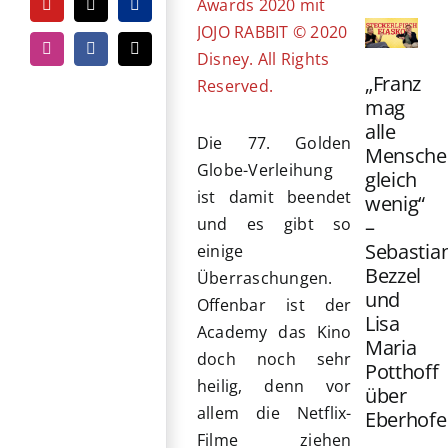
Awards 2020 mit
YouTube
Tiktok
PayPal
JOJO RABBIT © 2020
Instagram
Facebook
E-
Disney. All Rights
Mail
„Franz
Reserved.
mag
alle
Die 77. Golden
Mensche
Globe-Verleihung
gleich
ist damit beendet
wenig“
und es gibt so
–
Sebastia
einige
Bezzel
Überraschungen.
und
Offenbar ist der
Lisa
Academy das Kino
Maria
doch noch sehr
Potthoff
heilig, denn vor
über
allem die Netflix-
Eberhofe
Filme ziehen