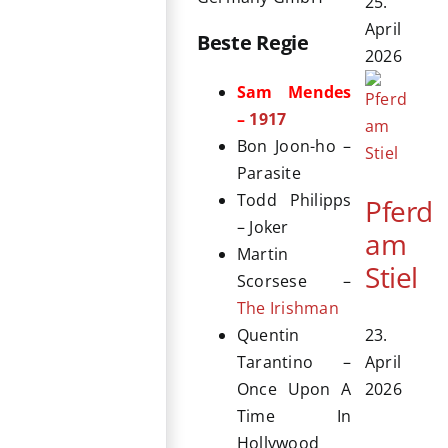
25.
April
Beste Regie
2026
Sam Mendes
–
1917
Bon Joon-ho –
Parasite
Todd Philipps
Pferd
– Joker
am
Martin
Stiel
Scorsese –
The Irishman
23.
Quentin
April
Tarantino –
2026
Once Upon A
Time In
Hollywood