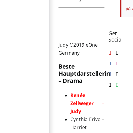
@ri
Get
Social
Judy ©2019 eOne
Germany
Beste
Hauptdarstellerin
– Drama
Renée
Zellweger –
Judy
Cynthia Erivo –
Harriet