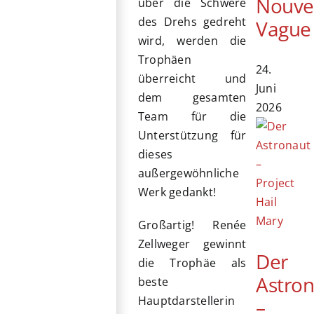
Nouve
über die Schwere
des Drehs gedreht
Vague
wird, werden die
Trophäen
24.
überreicht und
Juni
dem gesamten
2026
Team für die
Unterstützung für
dieses
außergewöhnliche
Werk gedankt!
Großartig! Renée
Zellweger gewinnt
Der
die Trophäe als
Astro
beste
Hauptdarstellerin
–