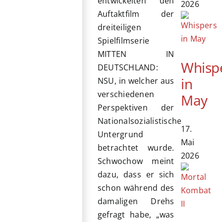
entwickelten den
2026
Auftaktfilm der
dreiteiligen
Spielfilmserie
MITTEN IN
Whisp
DEUTSCHLAND:
in
NSU, in welcher aus
verschiedenen
May
Perspektiven der
Nationalsozialistische
17.
Untergrund
Mai
betrachtet wurde.
2026
Schwochow meint
dazu, dass er sich
schon während des
damaligen Drehs
gefragt habe, „was