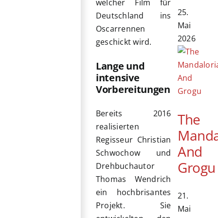
welcher Film für
25.
Deutschland ins
Mai
Oscarrennen
2026
geschickt wird.
Lange und
intensive
Vorbereitungen
Bereits 2016
The
realisierten
Manda
Regisseur Christian
And
Schwochow und
Grogu
Drehbuchautor
Thomas Wendrich
ein hochbrisantes
21.
Projekt. Sie
Mai