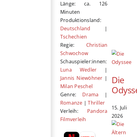
Länge: ca. 126
Minuten
Produktionsland:
Deutschland
|
Tschechien
Regie:
Christian
Schwochow
Schauspieler:innen:
Luna Wedler
|
Die
Jannis Niewöhner
|
Milan Peschel
Odyss
Genre:
Drama
|
Romanze
|
Thriller
15. Juli
Verleih:
Pandora
2026
Filmverleih