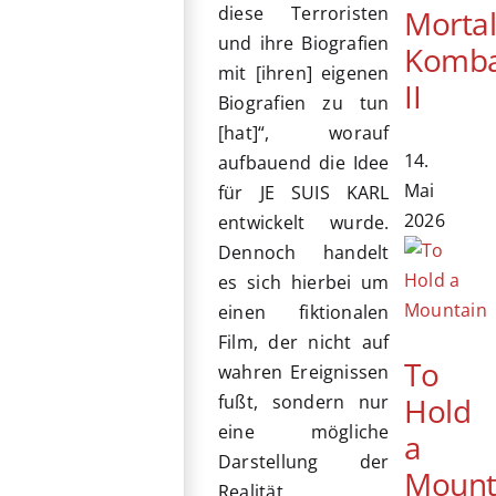
diese Terroristen
Morta
und ihre Biografien
Komb
mit [ihren] eigenen
II
Biografien zu tun
[hat]“, worauf
14.
aufbauend die Idee
Mai
für JE SUIS KARL
2026
entwickelt wurde.
Dennoch handelt
es sich hierbei um
einen fiktionalen
Film, der nicht auf
To
wahren Ereignissen
Hold
fußt, sondern nur
eine mögliche
a
Darstellung der
Mount
Realität