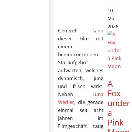
10.
Mai
2026
Generell kann
dieser Film mit
einem
beeindruckenden
Staraufgebot
aufwarten, welches
dynamisch, jung
A
und frisch wirkt.
Fox
Neben
Luna
under
Wedler
, die gerade
einmal seit acht
a
Jahren im
Pink
Filmgeschäft tätig
Moon