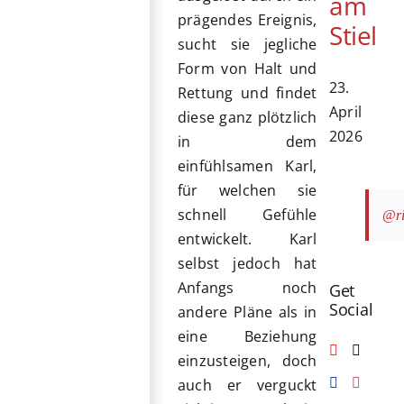
am
prägendes Ereignis,
Stiel
sucht sie jegliche
Form von Halt und
23.
Rettung und findet
April
diese ganz plötzlich
2026
in dem
einfühlsamen Karl,
für welchen sie
schnell Gefühle
@ri
entwickelt. Karl
selbst jedoch hat
Anfangs noch
Get
Social
andere Pläne als in
eine Beziehung
einzusteigen, doch
auch er verguckt