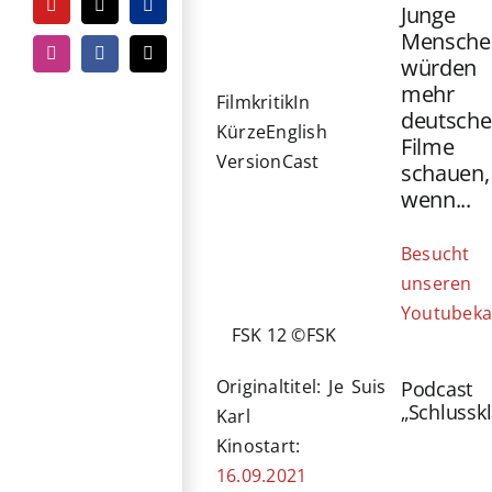
Junge
YouTube
Tiktok
PayPal
Mensche
Instagram
Facebook
E-
würden
Mail
mehr
Filmkritik
In
deutsche
Kürze
English
Filme
Version
Cast
schauen,
wenn...
Besucht
unseren
Youtubeka
FSK 12 ©FSK
Originaltitel: Je Suis
Podcast
„Schlussk
Karl
Kinostart:
16.09.2021