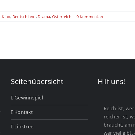
|
Kino
,
Deutschland
,
Drama
,
Österreich
|
0 Kommentare
Seitenübersicht
Hilf uns!
Gewinnspiel
Reich ist, wer 
Kontakt
reicher ist, 
braucht, am r
Linktree
wer viel gibt.