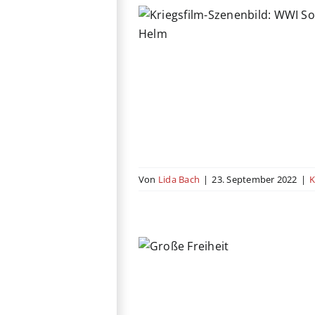
en nichts Neues
Deutschland
Drama
stbeitrag
USA
Von
Lida Bach
|
23. September 2022
|
K
oße Freiheit
hland
Drama
Österreich