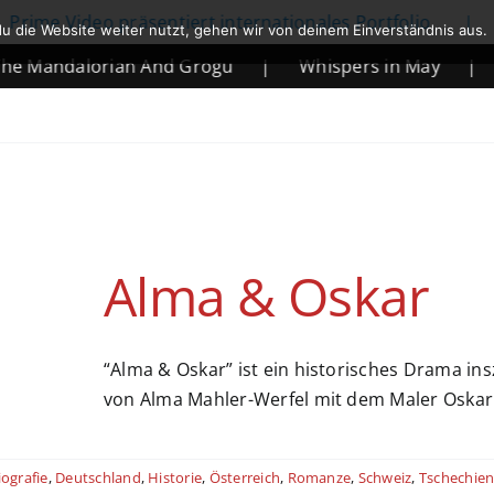
deo präsentiert internationales Portfolio
|
Netflix
u die Website weiter nutzt, gehen wir von deinem Einverständnis aus.
lorian And Grogu
|
Whispers in May
|
Mortal 
Alma & Oskar
“Alma & Oskar” ist ein historisches Drama ins
von Alma Mahler-Werfel mit dem Maler Oskar
iografie
,
Deutschland
,
Historie
,
Österreich
,
Romanze
,
Schweiz
,
Tschechie