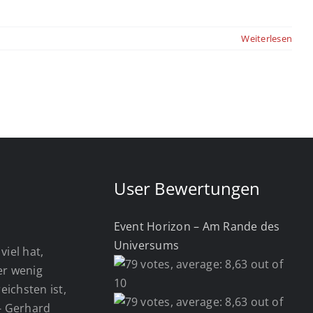
Weiterlesen
User Bewertungen
Event Horizon – Am Rande des
Universums
viel hat,
wer wenig
eichsten ist,
 - Gerhard