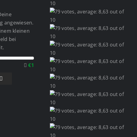
Deine
g angewiesen.
einem kleinen
eld bei
t.
€1