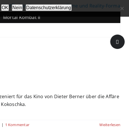
 kündigt neue Serien, Filme und Reality-Formate an
|
OK
Nein
Datenschutzerklärung
Kombat II
Toggle
Sliding
Bar
Area
zeniert für das Kino von Dieter Berner über die Affäre
 Kokoschka.
n
|
1 Kommentar
Weiterlesen