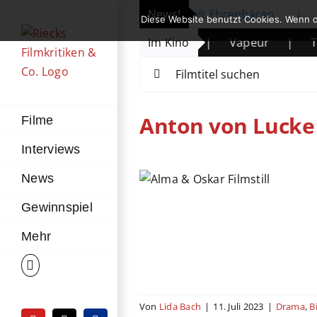
Zum
eröffnet: Michelle Yeoh erhält Ehrenbären
News!
|
Prime Vi
Diese Website benutzt Cookies. Wenn d
Inhalt
egende des Wüstenkindes
Im Kino
|
Vapeur
|
The Manda
springen
Suche
nach:
Anton von Lucke
Filme
Interviews
ma & Oskar
News
fie
Deutschland
Historie
Gewinnspiel
manze
Schweiz
Tschechien
Mehr
Von
Lida Bach
|
11. Juli 2023
|
Drama
,
B