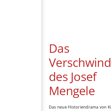
Das
Verschwinden
des Josef
Mengele
Filmfestspiele von
Cannes
Biografie
Deutschland
Drama
Das
Frankreich
Historie
Kino
Mexiko
USA
Verschwin
Vereinigtes Königreich
des Josef
Mengele
Das neue Historiendrama von Kir