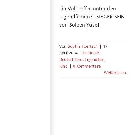
Ein Volltreffer unter den
Jugendfilmen? - SIEGER SEIN
von Soleen Yusef
Von
Sophia Foertsch
|
17.
April 2024
|
Berlinale
,
Deutschland
,
Jugendfilm
,
Kino
|
0 Kommentare
Weiterlesen
Dream Scenario
Fantasy
Fantasy Film
Fest
Horror
Kino
Komödie
Mystery
USA