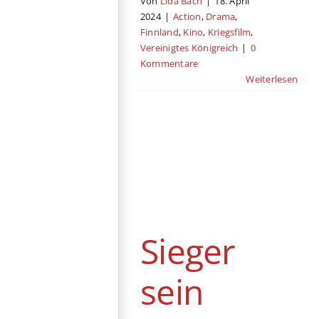
Von
Lida Bach
|
18. April
2024
|
Action
,
Drama
,
Finnland
,
Kino
,
Kriegsfilm
,
Vereinigtes Königreich
|
0
Kommentare
Weiterlesen
Sieger sein
Berlinale
Deutschland
Jugendfilm
Kino
Sieger
sein