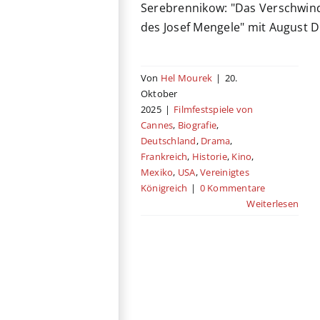
Serebrennikow: "Das Verschwin
des Josef Mengele" mit August D
Von
Hel Mourek
|
20.
Oktober
2025
|
Filmfestspiele von
Cannes
,
Biografie
,
Deutschland
,
Drama
,
Frankreich
,
Historie
,
Kino
,
Mexiko
,
USA
,
Vereinigtes
Königreich
|
0 Kommentare
Weiterlesen
Für immer hier