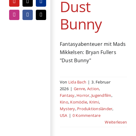
Dust
YouTube
Tiktok
PayPal
Bunny
Instagram
Facebook
E-
Mail
Fantasyabenteuer mit Mads
Mikkelsen: Bryan Fullers
"Dust Bunny"
Von
Lida Bach
|
3. Februar
2026
|
Genre
,
Action
,
Fantasy
,
Horror
,
Jugendfilm
,
Kino
,
Komödie
,
Krimi
,
Mystery
,
Produktionsländer
,
USA
|
0 Kommentare
Weiterlesen