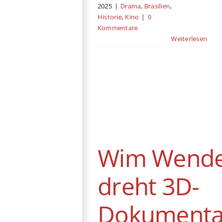
2025
|
Drama
,
Brasilien
,
Historie
,
Kino
|
0
Kommentare
Weiterlesen
Wim Wenders
dreht 3D-
Dokumentarfilm
über Peter
Zumthor
Wim Wende
News
dreht 3D-
Dokumenta