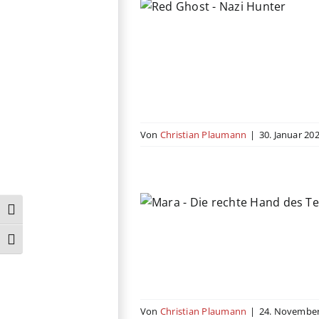
st – Nazi Hunter
Drama
Gastbeitrag
Historie
rror
Russland
Von
Christian Plaumann
|
30. Januar 20
e rechte Hand des
Teufels
Umschalten auf hohe Kontraste
astbeitrag
Horror
Mystery
Schrift vergrößern
ssland
Thriller
Von
Christian Plaumann
|
24. November