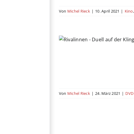
Von
Michel Rieck
|
10. April 2021
|
Kino
en – Duell auf der
Klinge
y
Drama
Russland
Sport
Von
Michel Rieck
|
24. März 2021
|
DVD 
 Dawn of the Dead
Secret Weapon
Horror
Italien
Kriegsfilm