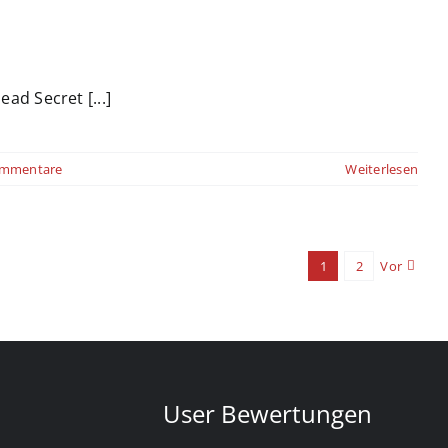
ad Secret [...]
ommentare
Weiterlesen
1
2
Vor
User Bewertungen