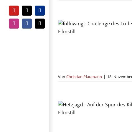
YouTube
Tiktok
PayPal
Instagram
Facebook
E-
g – Challenge des
Mail
Todes
-ray
Russland
Thriller
Von
Christian Plaumann
|
18. November
– Auf der Spur des
Killers
y
Filmempfehlung
Krimi
y
Russland
Thriller