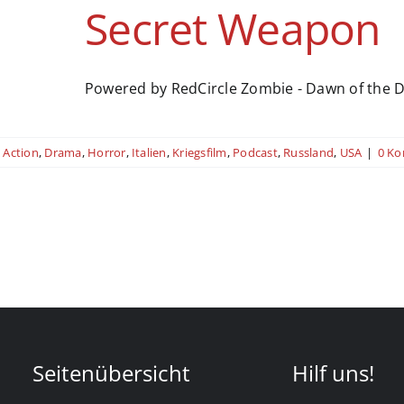
Secret Weapon
Powered by RedCircle Zombie - Dawn of the De
Action
,
Drama
,
Horror
,
Italien
,
Kriegsfilm
,
Podcast
,
Russland
,
USA
|
0 K
Seitenübersicht
Hilf uns!