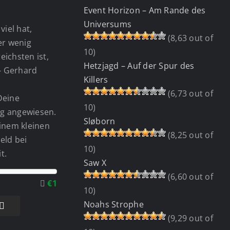
Event Horizon – Am Rande des
Universums
viel hat,
(8,63 out of
wer wenig
10)
eichsten ist,
Hetzjagd – Auf der Spur des
 - Gerhard
Killers
(6,73 out of
Deine
10)
g angewiesen.
Sløborn
einem kleinen
(8,25 out of
eld bei
10)
t.
Saw X
(6,60 out of
€1
10)
Noahs Strophe
(9,29 out of