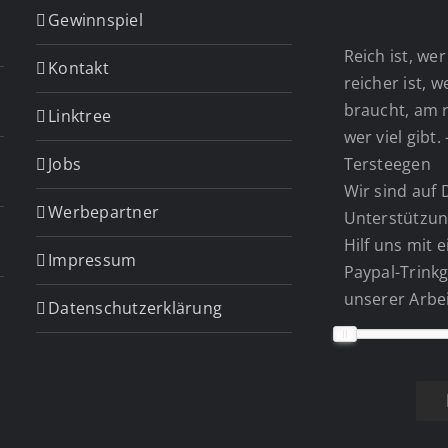
Gewinnspiel
Reich ist, wer 
Kontakt
reicher ist, 
braucht, am r
Linktree
wer viel gibt.
Jobs
Tersteegen
Wir sind auf 
Werbepartner
Unterstützun
Hilf uns mit 
Impressum
Paypal-Trinkg
unserer Arbei
Datenschutzerklärung