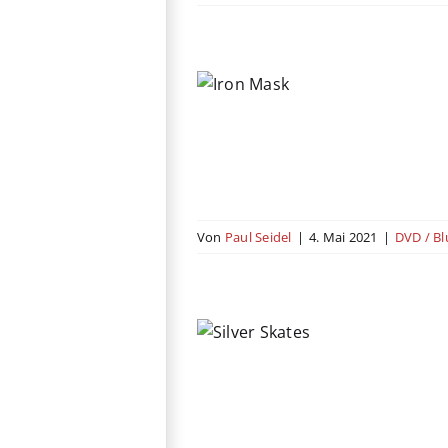
Iron Mask
Abenteuer
Action
China
Gastbeitrag
Russland
Von
Paul Seidel
|
4. Mai 2021
|
DVD / Bl
lver Skates
r
Drama
Familie
Russland