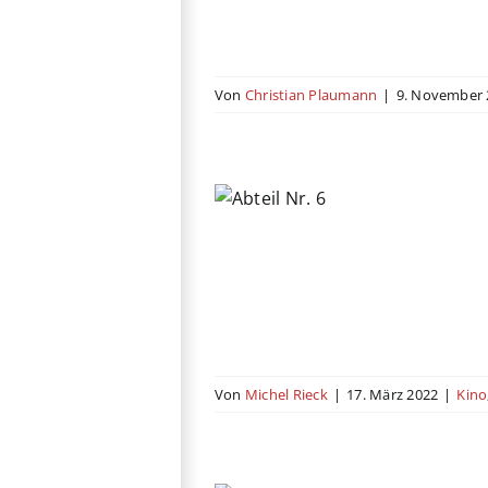
Von
Christian Plaumann
|
9. November 
bteil Nr. 6
chland
Drama
Estland
d
Romanze
Russland
Von
Michel Rieck
|
17. März 2022
|
Kino