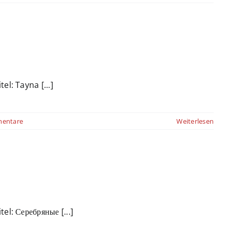
el: Tayna [...]
entare
Weiterlesen
el: Серебряные [...]