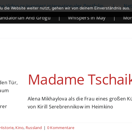
 präsentiert internationales Portfolio
|
Netflix kü
u die Website weiter nutzt, gehen wir von deinem Einverständnis aus.
rian And Grogu
|
Whispers in May
|
Mortal Kom
Madame Tschai
Alena Mikhaylova als die Frau eines großen 
von Kirill Serebrennikow im Heimkino
Historie
,
Kino
,
Russland
|
0 Kommentare