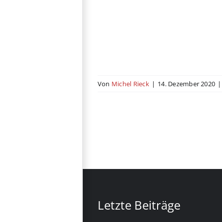
ast
Russland
USA
Von
Michel Rieck
|
14. Dezember 2020
|
Letzte Beiträge