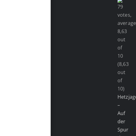
(8,63
out
of
10)
Hetzjag
–
Auf
der
Spur