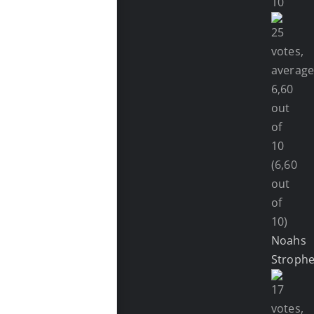
(6,60
out
of
10)
Noahs
Stroph