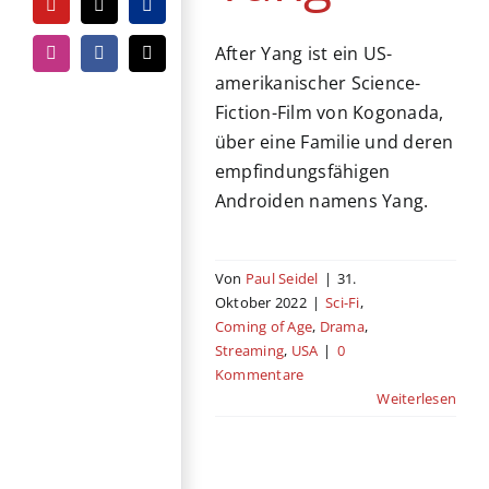
YouTube
Tiktok
PayPal
After Yang ist ein US-
Instagram
Facebook
E-
Mail
amerikanischer Science-
Fiction-Film von Kogonada,
über eine Familie und deren
empfindungsfähigen
Androiden namens Yang.
Von
Paul Seidel
|
31.
Oktober 2022
|
Sci-Fi
,
Coming of Age
,
Drama
,
Streaming
,
USA
|
0
Kommentare
Weiterlesen