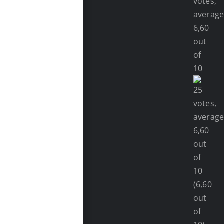
(6,60
out
of