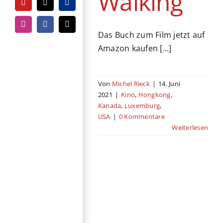
Walking
YouTube
Tiktok
PayPal
Instagram
Facebook
E-
Das Buch zum Film jetzt auf
Mail
Amazon kaufen [...]
Von
Michel Rieck
|
14. Juni
2021
|
Kino
,
Hongkong
,
Kanada
,
Luxemburg
,
USA
|
0 Kommentare
Weiterlesen
Harriet – Der
Weg in die
Freiheit