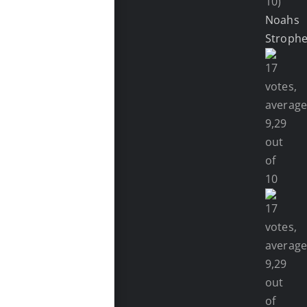
10)
Noahs
Stroph