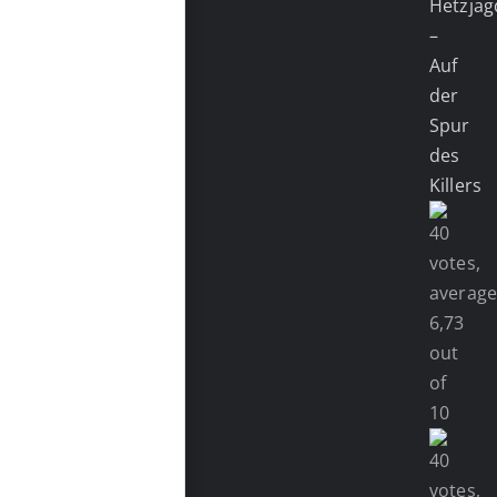
Hetzjag
–
Auf
der
Spur
des
Killers