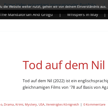
Prime Video präsentiert internationales Portfolio
|
u die Website weiter nutzt, gehen wir von deinem Einverständnis aus.
e Mandalorian And Grogu
|
Whispers in May
|
Tod auf dem Nil 
Tod auf dem Nil (2022) ist ein englischspra
gleichnamigen Films von '78 auf Basis von Aga
no
,
Drama
,
Krimi
,
Mystery
,
USA
,
Vereinigtes Königreich
|
0 Kommentare