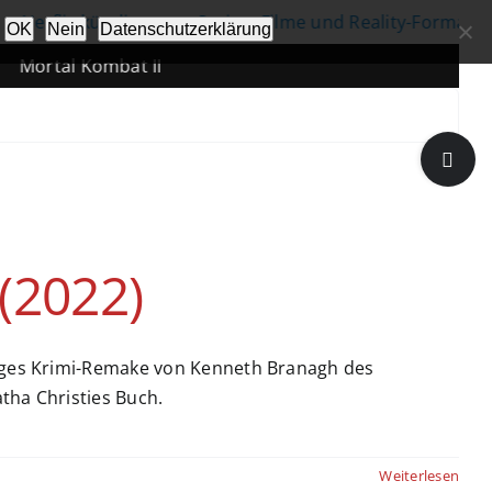
Netflix kündigt neue Serien, Filme und Reality-Formate an
OK
Nein
Datenschutzerklärung
Mortal Kombat II
Toggle
Sliding
Bar
Area
(2022)
chiges Krimi-Remake von Kenneth Branagh des
tha Christies Buch.
Weiterlesen