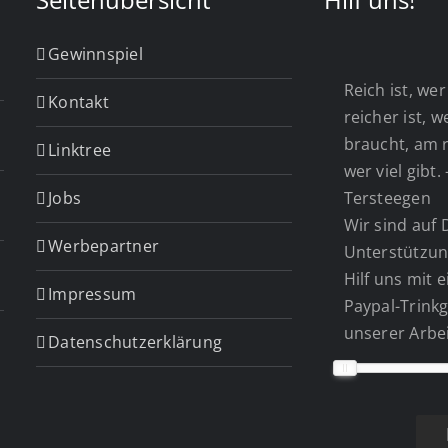
Gewinnspiel
Reich ist, wer 
Kontakt
reicher ist, 
braucht, am r
Linktree
wer viel gibt.
Jobs
Tersteegen
Wir sind auf 
Werbepartner
Unterstützun
Hilf uns mit 
Impressum
Paypal-Trinkg
unserer Arbei
Datenschutzerklärung