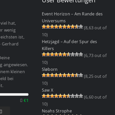
Event Horizon – Am Rande des
Universums
viel hat,
(8,63 out of
wer wenig
10)
eichsten ist,
Hetzjagd – Auf der Spur des
 - Gerhard
Killers
(6,73 out of
Deine
10)
g angewiesen.
Sløborn
einem kleinen
(8,25 out of
eld bei
10)
t.
Saw X
(6,60 out of
€1
10)
Noahs Strophe