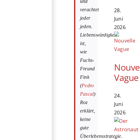
und
28.
verachtet
Juni
jeder
2026
jeden.
Liebenswürdigkeit
ist,
wie
Fuchs-
Nouve
Freund
Vague
Fink
(
Pedro
Pascal
)
24.
Roz
Juni
erklärt,
2026
keine
gute
Überlebensstrategie.