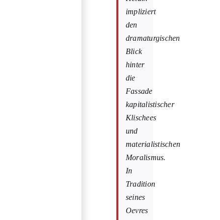
impliziert
den
dramaturgischen
Blick
hinter
die
Fassade
kapitalistischer
Klischees
und
materialistischen
Moralismus.
In
Tradition
seines
Oevres