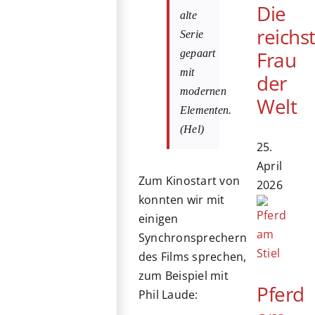
Die
alte
reichs
Serie
Frau
gepaart
mit
der
modernen
Welt
Elementen.
(Hel)
25.
April
Zum Kinostart von
2026
konnten wir mit
einigen
Synchronsprechern
des Films sprechen,
zum Beispiel mit
Pferd
Phil Laude: