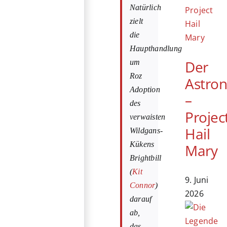
Natürlich
zielt
die
Haupthandlung
Der
um
Roz
Astro
Adoption
–
des
Projec
verwaisten
Hail
Wildgans-
Kükens
Mary
Brightbill
(
Kit
9. Juni
Connor
)
2026
darauf
ab,
das