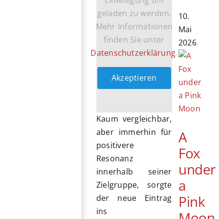
geladen zu werden.
10.
Mehr Informationen
Mai
finden Sie unter
2026
Datenschutzerklärung
.
Akzeptieren
Kaum vergleichbar,
aber immerhin für
A
positivere
Fox
Resonanz
under
innerhalb seiner
a
Zielgruppe, sorgte
Pink
der neue Eintrag
ins
Moon