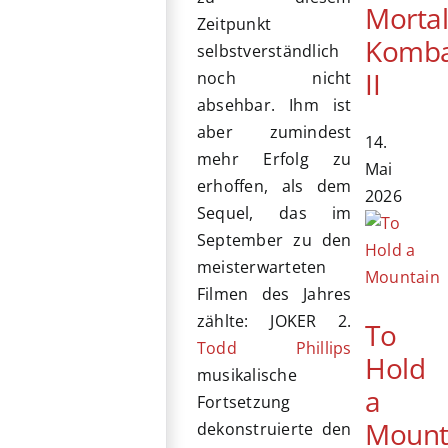
Morta
Zeitpunkt
Komb
selbstverständlich
II
noch nicht
absehbar. Ihm ist
aber zumindest
14.
mehr Erfolg zu
Mai
erhoffen, als dem
2026
Sequel, das im
September zu den
meisterwarteten
Filmen des Jahres
zählte: JOKER 2.
To
Todd Phillips
Hold
musikalische
a
Fortsetzung
Mount
dekonstruierte den