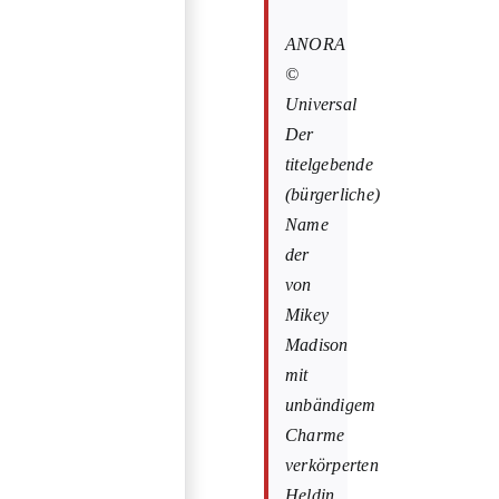
ANORA
©
Universal
Der
titelgebende
(bürgerliche)
Name
der
von
Mikey
Madison
mit
unbändigem
Charme
verkörperten
Heldin