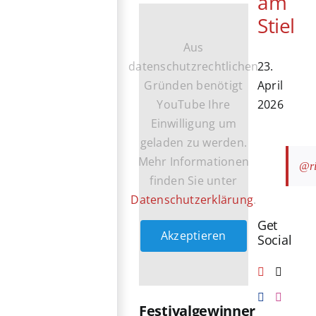
am
Stiel
Aus
datenschutzrechtlichen
23.
Gründen benötigt
April
YouTube Ihre
2026
Einwilligung um
geladen zu werden.
Mehr Informationen
@ri
finden Sie unter
Datenschutzerklärung
.
Get
Akzeptieren
Social
Festivalgewinner