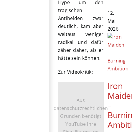
Hype um den
tragischen
12.
Antihelden zwar
Mai
deutlich, kam aber
2026
weitaus weniger
radikal und dafür
zäher daher, als er
hätte sein können.
Zur Videokritik:
Iron
Maide
Aus
–
datenschutzrechtlichen
Burni
Gründen benötigt
Ambit
YouTube Ihre
Einwilligung um