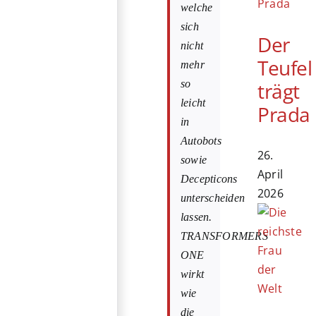
welche
sich
Der
nicht
Teufel
mehr
trägt
so
leicht
Prada
in
Autobots
26.
sowie
April
Decepticons
2026
unterscheiden
lassen.
TRANSFORMERS
ONE
wirkt
wie
die