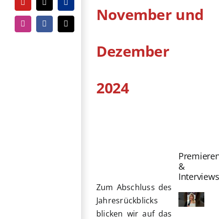
YouTube
Tiktok
PayPal
November und
Instagram
Facebook
E-
Mail
Dezember
2024
Zeige
grösseres
Bild
Premiere
&
Interview
Zum Abschluss des
Jahresrückblicks
blicken wir auf das