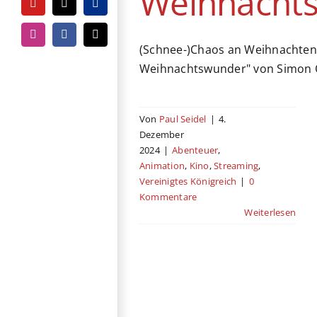
Weihnacht
YouTube
Tiktok
PayPal
Instagram
Facebook
E-
(Schnee-)Chaos an Weihnachten: 
Mail
Weihnachtswunder" von Simon 
Von
Paul Seidel
|
4.
Dezember
2024
|
Abenteuer
,
Animation
,
Kino
,
Streaming
,
Vereinigtes Königreich
|
0
Kommentare
Weiterlesen
So waren die