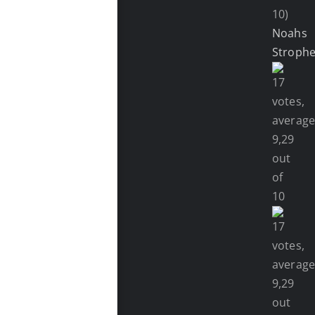
10)
Noahs
Stroph