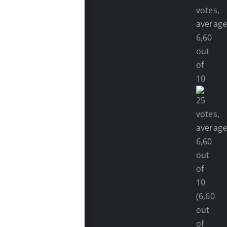
(6,60
out
of